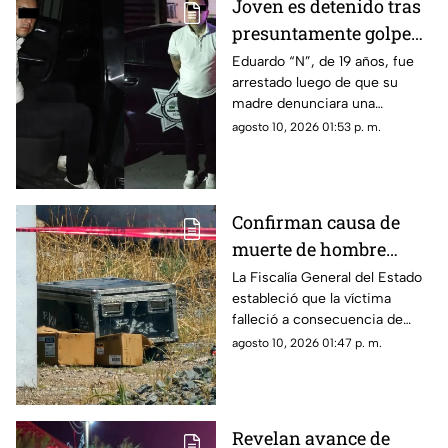
Joven es detenido tras
presuntamente golpear
y amenazar de muerte
Eduardo “N”, de 19 años, fue
arrestado luego de que su
a su madre en
madre denunciara una
Monterrey
agresión física en su domicilio.
agosto 10, 2026 01:53 p. m.
Confirman causa de
muerte de hombre
hallado dentro de un
La Fiscalía General del Estado
estableció que la víctima
baúl en Nombre de Dios
falleció a consecuencia de
heridas producidas por arma
agosto 10, 2026 01:47 p. m.
de fuego.
Revelan avance de