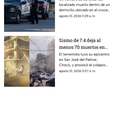
localizado muerto dentro de un
las autoridades
domicilio ubicado en el cruce
de las calles 60 y Revilla.
agosto 10, 2026 11:39 a. m.
Sismo de 7.4 deja al
menos 70 muertos en
Colombia; continúan
El terremoto tuvo su epicentro
en San José del Palmar,
rescates entre
Chocó, y provocó el colapso
escombros
de al menos 25 estructuras.
agosto 10, 2026 11:07 a. m.