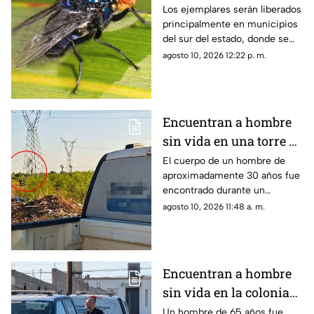
Chihuahua para frenar
Los ejemplares serán liberados
principalmente en municipios
avance del gusano
del sur del estado, donde se
barrenador
busca contener la expansión
agosto 10, 2026 12:22 p. m.
de la plaga.
Encuentran a hombre
sin vida en una torre de
alta tensión en la
El cuerpo de un hombre de
aproximadamente 30 años fue
colonia Sierra Azul
encontrado durante un
recorrido policial en una zona
agosto 10, 2026 11:48 a. m.
de terracería cercana al parque
industrial sur.
Encuentran a hombre
sin vida en la colonia
Zarco; vecino alertó a
Un hombre de 65 años fue