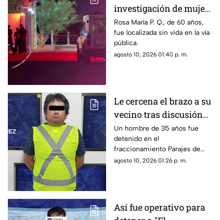
investigación de mujer
encontrada sin vida en
Rosa María P. Q., de 60 años,
fue localizada sin vida en la vía
Valles de Chihuahua
pública.
agosto 10, 2026 01:40 p. m.
Le cercena el brazo a su
vecino tras discusión
por estacionamiento en
Un hombre de 35 años fue
detenido en el
Ciudad Juárez
fraccionamiento Parajes de
Oriente en Ciudad Juárez,
agosto 10, 2026 01:26 p. m.
señalado por presuntamente
atacar a su vecino con un
sable.
Así fue operativo para