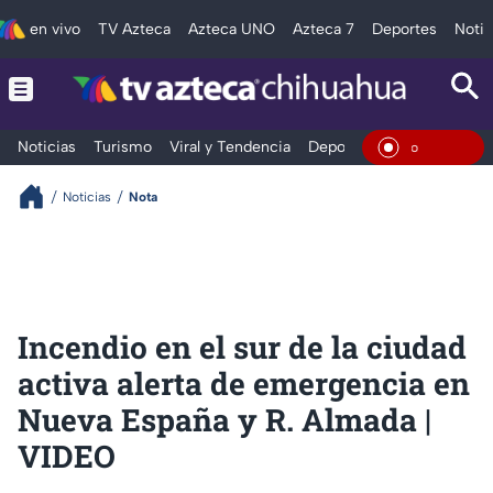
en vivo
TV Azteca
Azteca UNO
Azteca 7
Deportes
Notic
Noticias
Turismo
Viral y Tendencia
Deportes
Espectáculos
En Vivo
Noticias
Nota
Incendio en el sur de la ciudad
activa alerta de emergencia en
Nueva España y R. Almada |
VIDEO