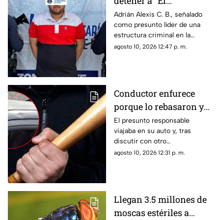
detener a "El
Fantasma" en Aldama;
Adrián Alexis C. B., señalado
como presunto líder de una
aseguran vehículos,
estructura criminal en la
armas y cartuchos
región, fue detenido el 7 de
agosto 10, 2026 12:47 p. m.
agosto.
Conductor enfurece
porque lo rebasaron y
golpea un auto con un
El presunto responsable
viajaba en su auto y, tras
bate en Anáhuac
discutir con otro
automovilista, habría
agosto 10, 2026 12:31 p. m.
descendido con un bate para
golpear varias veces la
carrocería.
Llegan 3.5 millones de
moscas estériles a