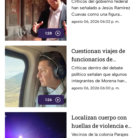
debate sobre regulación
Críticos del gobierno federal
han señalado a Jesús Ramírez
y libertad de expresión
Cuevas como una figura
relevante dentro de la
agosto 06, 2026 06:02 p. m.
estrategia de comunicación
1:28
oficial.
Cuestionan viajes de
funcionarios de
Morena por presuntos
Críticas dentro del debate
político señalan que algunos
gastos alejados de la
integrantes de Morena han
austeridad
sido señalados por realizar
agosto 06, 2026 06:00 p. m.
viajes y utilizar servicios
1:26
considerados de lujo.
Localizan cuerpo con
huellas de violencia en
calles de Parajes del
Vecinos de la colonia Parajes