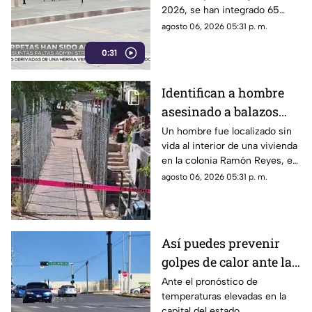
2026, se han integrado 65
expedientes por presuntas
agosto 06, 2026 05:31 p. m.
irregularidades administrativas.
0:31
Identifican a hombre
asesinado a balazos
dentro de una vivienda
Un hombre fue localizado sin
vida al interior de una vivienda
en la colonia Ramón
en la colonia Ramón Reyes, en
Reyes
la ciudad de Chihuahua.
agosto 06, 2026 05:31 p. m.
Así puedes prevenir
golpes de calor ante las
altas temperaturas en
Ante el pronóstico de
temperaturas elevadas en la
Chihuahua
capital del estado.