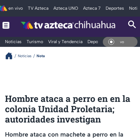
en vivo
TV Azteca
Azteca UNO
Azteca 7
Deportes
Notic
Noticias
Turismo
Viral y Tendencia
Deportes
Espectáculos
En V
Noticias
Nota
Hombre ataca a perro en en la
colonia Unidad Proletaria;
autoridades investigan
Hombre ataca con machete a perro en la