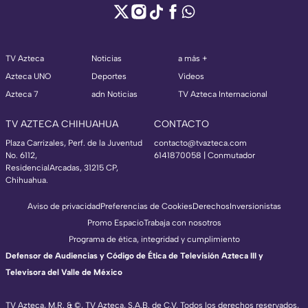
TV Azteca
Noticias
a más +
Azteca UNO
Deportes
Videos
Azteca 7
adn Noticias
TV Azteca Internacional
TV AZTECA CHIHUAHUA
CONTACTO
Plaza Carrizales, Perf. de la Juventud
contacto@tvazteca.com
No. 6112,
6141870058 | Conmutador
ResidencialArcadas, 31215 CP,
Chihuahua.
Aviso de privacidad
Preferencias de Cookies
Derechos
Inversionistas
Promo Espacio
Trabaja con nosotros
Programa de ética, integridad y cumplimiento
Defensor de Audiencias y Código de Ética de Televisión Azteca III y
Televisora del Valle de México
TV Azteca, M.R. & ©, TV Azteca, S.A.B. de C.V. Todos los derechos reservados,