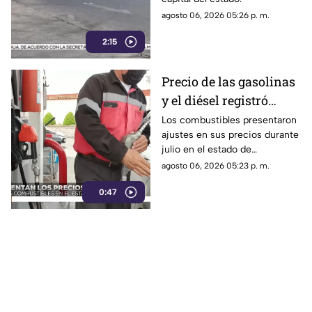
agosto 06, 2026 05:26 p. m.
2:15
Precio de las gasolinas
y el diésel registró
variaciones en
Los combustibles presentaron
ajustes en sus precios durante
Chihuahua durante
julio en el estado de
julio | VIDEO
Chihuahua.
agosto 06, 2026 05:23 p. m.
0:47