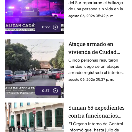
del Sur reportaron el hallazgo
Sur | VIDEO
de una persona sin vida en la
vía pública.
agosto 06, 2026 05:42 p. m.
0:29
Ataque armado en
vivienda de Ciudad
Juárez deja cinco
Cinco personas resultaron
heridas luego de un ataque
personas heridas |
armado registrado al interior
VIDEO
de un domicilio en el
agosto 06, 2026 05:37 p. m.
fraccionamiento El
0:37
Campanario.
Suman 65 expedientes
contra funcionarios
municipales de
El Órgano Interno de Control
informó que, hasta julio de
Chihuahua | VIDEO