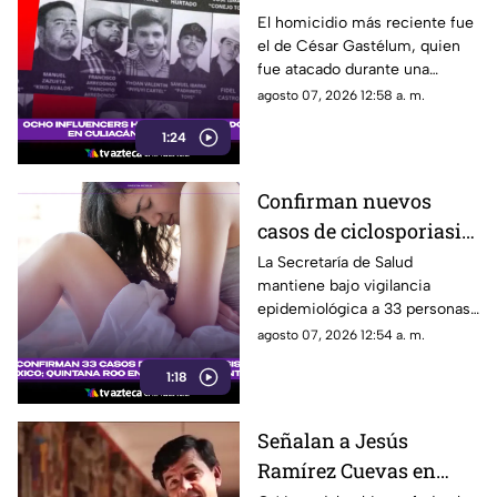
Culiacán desde 2024?
El homicidio más reciente fue
el de César Gastélum, quien
César Gastélum el más
fue atacado durante una
reciente
transmisión en vivo.
agosto 07, 2026 12:58 a. m.
1:24
Confirman nuevos
casos de ciclosporiasis
en México; este estado
La Secretaría de Salud
mantiene bajo vigilancia
concentra la mayor
epidemiológica a 33 personas
cifra
diagnosticadas con
agosto 07, 2026 12:54 a. m.
ciclosporiasis.
1:18
Señalan a Jesús
Ramírez Cuevas en