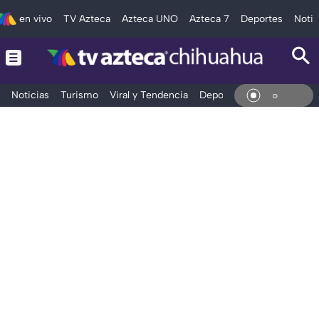
en vivo
TV Azteca
Azteca UNO
Azteca 7
Deportes
Notic
Noticias
Turismo
Viral y Tendencia
Deportes
Espectáculos
En Vi