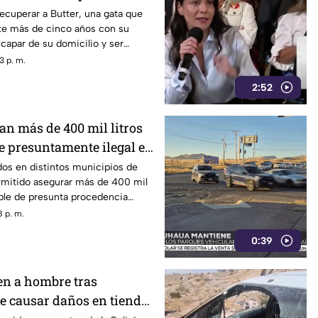
z
recuperar a Butter, una gata que
e más de cinco años con su
scapar de su domicilio y ser
toridades.
3 p. m.
2:52
an más de 400 mil litros
e presuntamente ilegal en
dos en distintos municipios de
mitido asegurar más de 400 mil
ble de presunta procedencia
 p. m.
0:39
en a hombre tras
 causar daños en tienda