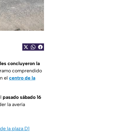
les concluyeron la
l tramo comprendido
en el
centro de la
el
pasado sábado 16
er la avería
de la plaza D1