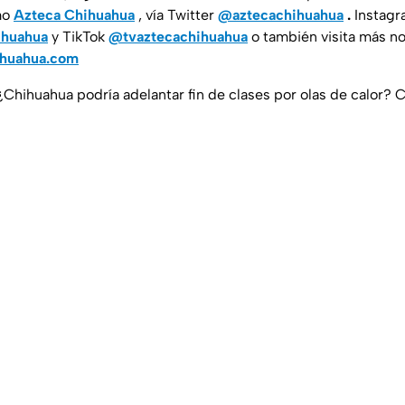
mo
Azteca Chihuahua
, vía Twitter
@aztecachihuahua
.
Instagr
ihuahua
y TikTok
@tvaztecachihuahua
o también visita más no
ihuahua.com
 ¿Chihuahua podría adelantar fin de clases por olas de calor? 