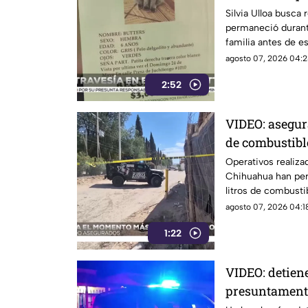
Ciudad Juáre
Silvia Ulloa busca 
permaneció durant
familia antes de e
resguardada por au
agosto 07, 2026 04:2
2:52
VIDEO: asegur
de combustibl
Chihuahua
Operativos realiza
Chihuahua han per
litros de combusti
ilegal.
agosto 07, 2026 04:18
1:22
VIDEO: detien
presuntamente