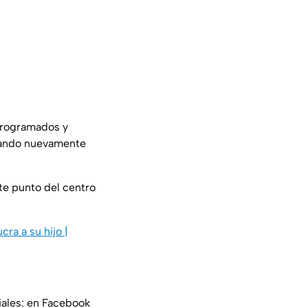
 programados y
ejando nuevamente
te punto del centro
ra a su hijo |
iales: en Facebook