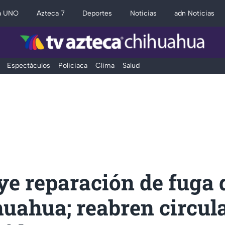
a UNO
Azteca 7
Deportes
Noticias
adn Noticias
Espectáculos
Policiaca
Clima
Salud
ye reparación de fuga 
huahua; reabren circul