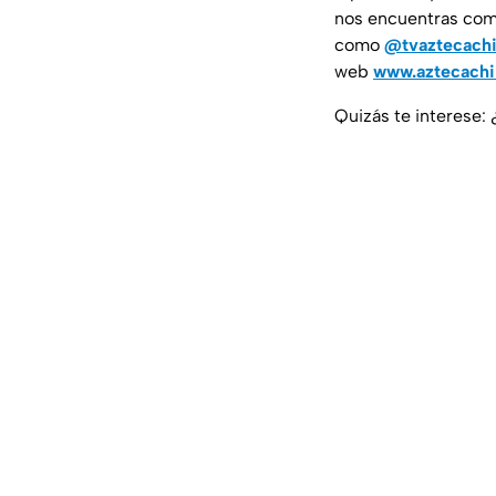
nos encuentras co
como
@tvaztecach
web
www.aztecach
Quizás te interese: