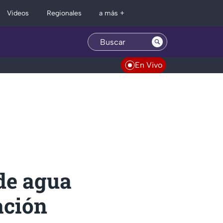
Regionales
Videos
a más +
En Vivo
de agua
ación