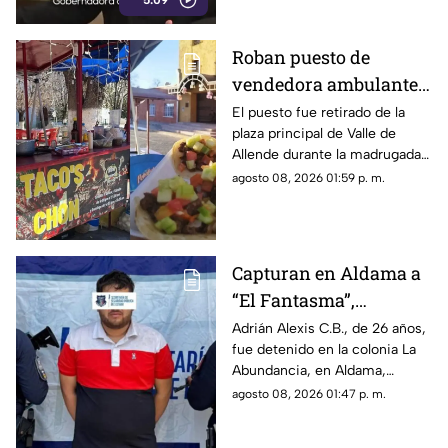
5:09
Roban puesto de
vendedora ambulante
en Valle de Allende;
El puesto fue retirado de la
plaza principal de Valle de
piden ayuda para
Allende durante la madrugada,
localizarlo
junto con el asador, carpa,
agosto 08, 2026 01:59 p. m.
cajas de refrescos y demás
mobiliario.
Capturan en Aldama a
“El Fantasma”,
señalado como jefe de
Adrián Alexis C.B., de 26 años,
fue detenido en la colonia La
grupo delictivo
Abundancia, en Aldama,
debido a una orden de
agosto 08, 2026 01:47 p. m.
aprehensión vigente por
delitos contra la salud.