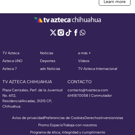
TV Azteca
Noticias
a más +
Azteca UNO
Deportes
Videos
Azteca 7
adn Noticias
TV Azteca Internacional
TV AZTECA CHIHUAHUA
CONTACTO
Plaza Carrizales, Perf. de la Juventud
contacto@tvazteca.com
No. 6112,
6141870058 | Conmutador
ResidencialArcadas, 31215 CP,
Chihuahua.
Aviso de privacidad
Preferencias de Cookies
Derechos
Inversionistas
Promo Espacio
Trabaja con nosotros
Programa de ética, integridad y cumplimiento