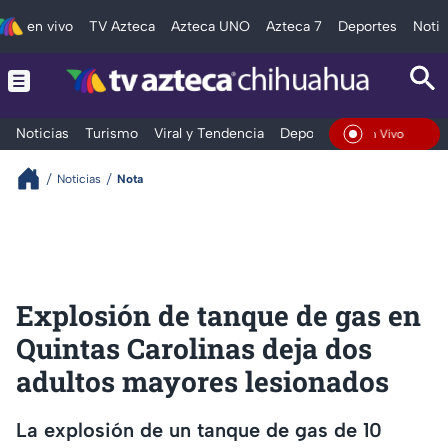
en vivo
TV Azteca
Azteca UNO
Azteca 7
Deportes
Notic
Noticias
Turismo
Viral y Tendencia
Deportes
Espectáculos
En Vivo
Noticias
Nota
Explosión de tanque de gas en
Quintas Carolinas deja dos
adultos mayores lesionados
La explosión de un tanque de gas de 10