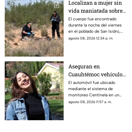
Localizan a mujer sin
vida maniatada sobre
la carretera Juárez-
El cuerpo fue encontrado
durante la noche del viernes
Porvenir
en el poblado de San Isidro,
luego de un reporte anónimo a
agosto 08, 2026 12:34 p. m.
las autoridades.
Aseguran en
Cuauhtémoc vehículo
relacionado con
El automóvil fue ubicado
mediante el sistema de
investigación por
monitoreo Centinela en un
feminicidio de Adriana
estacionamiento cercano al
agosto 08, 2026 11:57 a. m.
entronque a Tacuba.