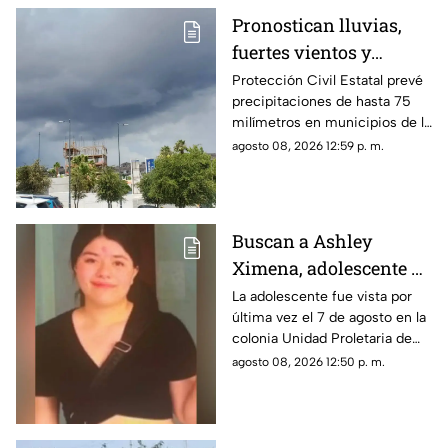
Pronostican lluvias,
fuertes vientos y
temperaturas de hasta
Protección Civil Estatal prevé
precipitaciones de hasta 75
39°C para este fin de
milímetros en municipios de la
semana en Chihuahua
zona suroeste, además de
agosto 08, 2026 12:59 p. m.
rachas de viento superiores a
55 km/h.
Buscan a Ashley
Ximena, adolescente de
16 años desaparecida
La adolescente fue vista por
última vez el 7 de agosto en la
en la colonia Unidad
colonia Unidad Proletaria de
Proletaria
Chihuahua capital.
agosto 08, 2026 12:50 p. m.