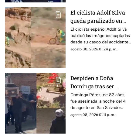
El ciclista Adolf Silva
queda paralizado en
vivo; liberan video del
El ciclista español Adolf Silva
publicó las imágenes captadas
brutal accidente
desde su casco del accidente
que sufrió durante el Red Bull
agosto 08, 2026 01:24 p. m.
Rampage 2025.
Despiden a Doña
Dominga tras ser
asesinada por 90 pesos
Dominga Pérez, de 82 años,
fue asesinada la noche del 4
en Amozoc
de agosto en San Salvador
Chachapa, Amozoc, Puebla,
agosto 08, 2026 01:11 p. m.
cuando regresaba a casa
después de vender cemitas.