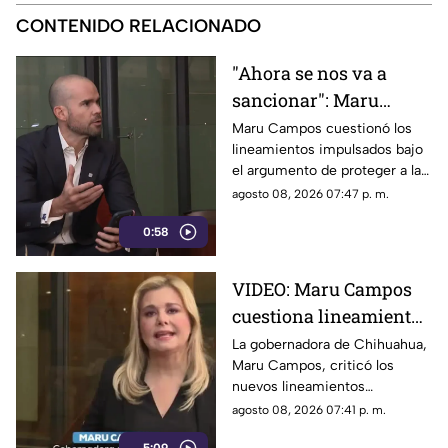
CONTENIDO RELACIONADO
"Ahora se nos va a
sancionar": Maru
Campos acusa censura
Maru Campos cuestionó los
lineamientos impulsados bajo
en nuevos
el argumento de proteger a las
lineamientos para
audiencias y afirmó que
agosto 08, 2026 07:47 p. m.
medios
representan una amenaza para
0:58
la libertad de expresión.
VIDEO: Maru Campos
cuestiona lineamientos
para medios y advierte
La gobernadora de Chihuahua,
Maru Campos, criticó los
riesgos para la libertad
nuevos lineamientos
de expresión
relacionados con los derechos
agosto 08, 2026 07:41 p. m.
de las audiencias.