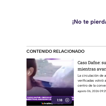
¡No te pier
CONTENIDO RELACIONADO
Caso Dafne: s
mientras ava
judiciales dis
La circulación de 
verificadas volvió 
centro de la conver
agosto 06, 2026 09:25
1:18