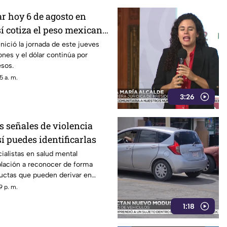
ar hoy 6 de agosto en
í cotiza el peso mexicano
visa estadounidense
inició la jornada de este jueves
ones y el dólar continúa por
esos.
5 a. m.
3:26
s señales de violencia
í puedes identificarlas
ialistas en salud mental
blación a reconocer de forma
uctas que pueden derivar en
l.
9 p. m.
1:18