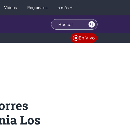
Regionales
Videos
a más +
En Vivo
orres
onia Los