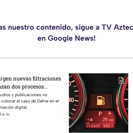
das nuestro contenido, sigue a TV Azte
en Google News!
urgen nuevas filtraciones
nzan dos procesos
tintos
audios y publicaciones no
a colocar el caso de Dafne en el
sación digital.
 a. m.