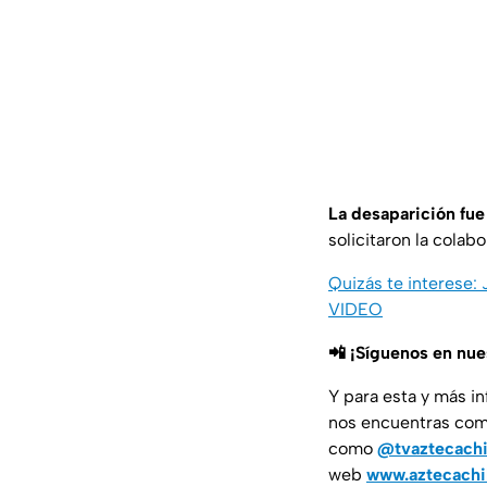
La desaparición fue
solicitaron la colab
Quizás te interese: 
VIDEO
📲 ¡Síguenos en nu
Y para esta y más i
nos encuentras co
como
@tvaztecach
web
www.aztecach