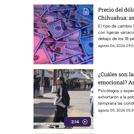
Precio del dól
Chihuahua: as
frente a la di
El tipo de cambio 
con ligeras variaci
debajo de los 18 p
agosto 06, 2026 09:0
¿Cuáles son la
emocional? As
Psicólogos y espec
exhortaron a la po
temprana las cond
violencia emociona
agosto 05, 2026 05:3
2:14