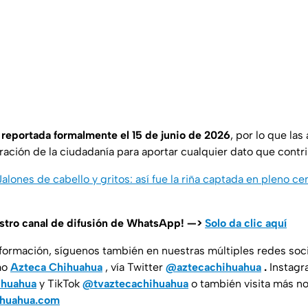
 reportada formalmente el 15 de junio de 2026
, por lo que las
oración de la ciudadanía para aportar cualquier dato que contrib
Jalones de cabello y gritos: así fue la riña captada en pleno ce
estro canal de difusión de WhatsApp! —>
Solo da clic aquí
nformación, síguenos también en nuestras múltiples redes soc
mo
Azteca Chihuahua
, vía Twitter
@aztecachihuahua
.
Instagr
ihuahua
y TikTok
@tvaztecachihuahua
o también visita más no
ihuahua.com