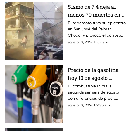
Sismo de 7.4 deja al
menos 70 muertos en
Colombia; continúan
El terremoto tuvo su epicentro
en San José del Palmar,
rescates entre
Chocó, y provocó el colapso
escombros
de al menos 25 estructuras.
agosto 10, 2026 11:07 a. m.
Precio de la gasolina
hoy 10 de agosto:
¿cuánto cuesta el litro
El combustible inicia la
segunda semana de agosto
en Chihuahua?
con diferencias de precio
entre las principales regiones
agosto 10, 2026 09:35 a. m.
del país.