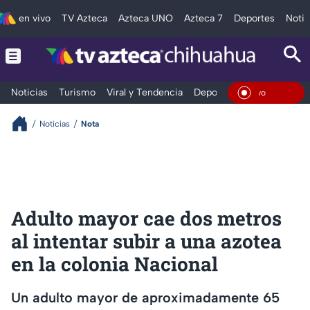
en vivo
TV Azteca
Azteca UNO
Azteca 7
Deportes
Notic
Noticias
Turismo
Viral y Tendencia
Deportes
Espectáculos
En Viv
Noticias
Nota
Adulto mayor cae dos metros
al intentar subir a una azotea
en la colonia Nacional
Un adulto mayor de aproximadamente 65