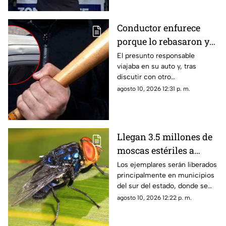
Conductor enfurece
porque lo rebasaron y
golpea un auto con un
El presunto responsable
viajaba en su auto y, tras
bate en Anáhuac
discutir con otro
automovilista, habría
agosto 10, 2026 12:31 p. m.
descendido con un bate para
golpear varias veces la
carrocería.
Llegan 3.5 millones de
moscas estériles a
Chihuahua para frenar
Los ejemplares serán liberados
principalmente en municipios
avance del gusano
del sur del estado, donde se
barrenador
busca contener la expansión
agosto 10, 2026 12:22 p. m.
de la plaga.