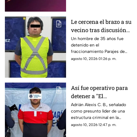
Le cercena el brazo a su
vecino tras discusión
por estacionamiento en
Un hombre de 35 años fue
detenido en el
Ciudad Juárez
fraccionamiento Parajes de
Oriente en Ciudad Juárez,
agosto 10, 2026 01:26 p. m.
señalado por presuntamente
atacar a su vecino con un
sable.
Así fue operativo para
detener a "El
Fantasma" en Aldama;
Adrián Alexis C. B., señalado
como presunto líder de una
aseguran vehículos,
estructura criminal en la
armas y cartuchos
región, fue detenido el 7 de
agosto 10, 2026 12:47 p. m.
agosto.