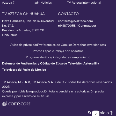
Azteca 7
adn Noticias
TV Azteca Internacional
TV AZTECA CHIHUAHUA
CONTACTO
Plaza Carrizales, Perf. de la Juventud
contacto@tvazteca.com
No. 6112,
6141870058 | Conmutador
ResidencialArcadas, 31215 CP,
Chihuahua.
Aviso de privacidad
Preferencias de Cookies
Derechos
Inversionistas
Promo Espacio
Trabaja con nosotros
Programa de ética, integridad y cumplimiento
Defensor de Audiencias y Código de Ética de Televisión Azteca III y
Televisora del Valle de México
TV Azteca, M.R. & ©, TV Azteca, S.A.B. de C.V. Todos los derechos reservados,
2025.
Queda prohibida la reproducción total o parcial sin la autorización previa,
expresa y por escrito de su titular.
Subir inicio