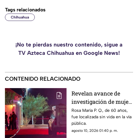
Tags relacionados
Chihuahua
¡No te pierdas nuestro contenido, sigue a
TV Azteca Chihuahua en Google News!
CONTENIDO RELACIONADO
Revelan avance de
investigación de mujer
encontrada sin vida en
Rosa María P. Q., de 60 años,
fue localizada sin vida en la vía
Valles de Chihuahua
pública.
agosto 10, 2026 01:40 p. m.