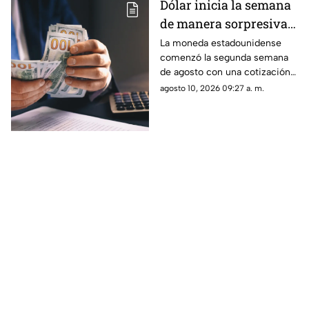
Dólar inicia la semana
de manera sorpresiva:
así cotiza este 10 de
La moneda estadounidense
comenzó la segunda semana
agosto en Chihuahua
de agosto con una cotización
inferior a los 18 pesos en
agosto 10, 2026 09:27 a. m.
ventanilla bancaria.