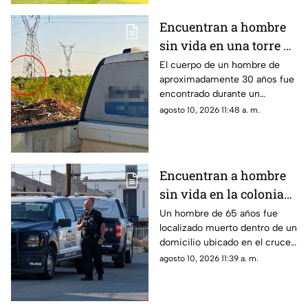
Encuentran a hombre
sin vida en una torre de
alta tensión en la
El cuerpo de un hombre de
aproximadamente 30 años fue
colonia Sierra Azul
encontrado durante un
recorrido policial en una zona
agosto 10, 2026 11:48 a. m.
de terracería cercana al parque
industrial sur.
Encuentran a hombre
sin vida en la colonia
Zarco; vecino alertó a
Un hombre de 65 años fue
localizado muerto dentro de un
las autoridades
domicilio ubicado en el cruce
de las calles 60 y Revilla.
agosto 10, 2026 11:39 a. m.