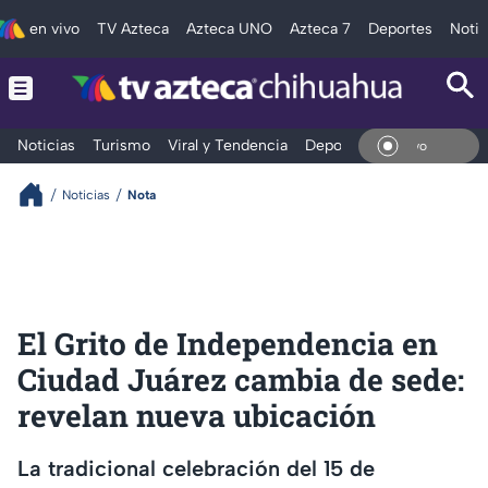
en vivo
TV Azteca
Azteca UNO
Azteca 7
Deportes
Notic
Noticias
Turismo
Viral y Tendencia
Deportes
Espectáculos
En Vi
Noticias
Nota
El Grito de Independencia en
Ciudad Juárez cambia de sede:
revelan nueva ubicación
La tradicional celebración del 15 de