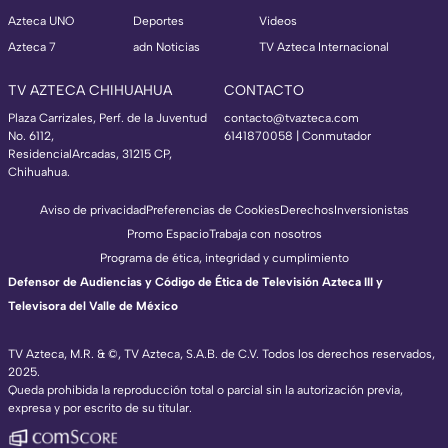
Azteca UNO
Deportes
Videos
Azteca 7
adn Noticias
TV Azteca Internacional
TV AZTECA CHIHUAHUA
CONTACTO
Plaza Carrizales, Perf. de la Juventud
contacto@tvazteca.com
No. 6112,
6141870058 | Conmutador
ResidencialArcadas, 31215 CP,
Chihuahua.
Aviso de privacidad
Preferencias de Cookies
Derechos
Inversionistas
Promo Espacio
Trabaja con nosotros
Programa de ética, integridad y cumplimiento
Defensor de Audiencias y Código de Ética de Televisión Azteca III y
Televisora del Valle de México
TV Azteca, M.R. & ©, TV Azteca, S.A.B. de C.V. Todos los derechos reservados,
2025.
Queda prohibida la reproducción total o parcial sin la autorización previa,
expresa y por escrito de su titular.