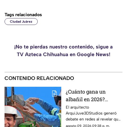
Tags relacionados
Ciudad Juárez
¡No te pierdas nuestro contenido, sigue a
TV Azteca Chihuahua en Google News!
CONTENIDO RELACIONADO
¿Cuánto gana un
albañil en 2026?
ArquiJuve revela
El arquitecto
ArquiJuve3DStudios generó
cuánto paga por
debate en redes al revelar que
semana a sus
sus albañiles reciben alrededor
agosto 09, 2026 09:38 p. m.