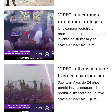
VIDEO: mujer muere
intentando proteger a
su pareja durante
Una cámara registró el
momento en que una mujer se
ataque armado en un
levantó de su mesa y se
bar
interpuso frente a su pareja
agosto 09, 2026 02:11 p. m.
cuando un hombre ingresó
0:53
armado a un bar de
Fusagasugá.
VIDEO: futbolista muere
tras ser alcanzado por
un rayo en pleno
Saphwan Awa, de 24 años,
perdió la vida después de
partido
recibir el impacto de un rayo
mientras disputaba un partido
agosto 09, 2026 02:03 p. m.
en la provincia de Narathiwat.
0:53