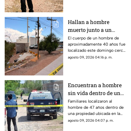
Hallan a hombre
muerto junto a un
arroyo en Chihuahua;
El cuerpo de un hombre de
aproximadamente 40 años fue
investigan herida en el
localizado este domingo cerca
cuello
de un arroyo, en las
agosto 09, 2026 04:16 p. m.
inmediaciones de la carretera
Aldama.
Encuentran a hombre
sin vida dentro de una
granja en Sacramento;
Familiares localizaron al
hombre de 47 años dentro de
ya investigan
una propiedad ubicada en la
colonia Sacramento, al norte
agosto 09, 2026 04:07 p. m.
de Chihuahua capital.