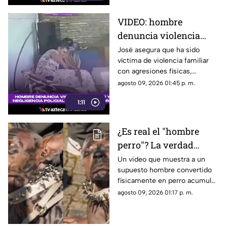
VIDEO: hombre
denuncia violencia
familiar y acusa falta
José asegura que ha sido
víctima de violencia familiar
de atención policial
con agresiones físicas,
psicológicas y amenazas por
agosto 09, 2026 01:45 p. m.
parte de su pareja en Cajeme.
1:11
¿Es real el "hombre
perro"? La verdad
detrás del video viral
Un video que muestra a un
supuesto hombre convertido
en redes sociales
físicamente en perro acumuló
millones de reproducciones y
agosto 09, 2026 01:17 p. m.
provocó dudas entre usuarios
de redes sociales.