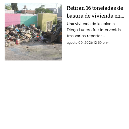
Retiran 16 toneladas de
basura de vivienda en
la colonia Diego Lucero
Una vivienda de la colonia
Diego Lucero fue intervenida
tras varios reportes
ciudadanos por acumulación
agosto 09, 2026 12:59 p. m.
de basura y tiliches.