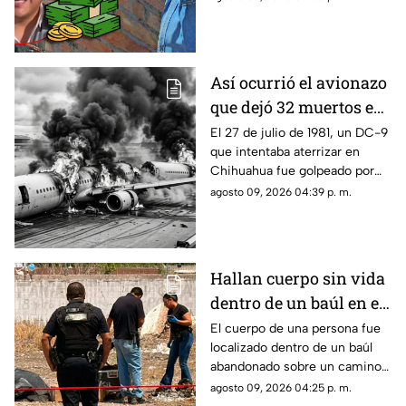
trabajadores
de $5,500 pesos por semana.
Así ocurrió el avionazo
que dejó 32 muertos en
Chihuahua:
El 27 de julio de 1981, un DC-9
que intentaba aterrizar en
recordando la tragedia
Chihuahua fue golpeado por
del vuelo 230
una fuerte tormenta, salió de la
agosto 09, 2026 04:39 p. m.
pista y terminó partido en dos.
Hallan cuerpo sin vida
dentro de un baúl en el
complejo industrial
El cuerpo de una persona fue
localizado dentro de un baúl
Nombre de Dios
abandonado sobre un camino
de terracería.
agosto 09, 2026 04:25 p. m.