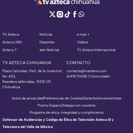
TV Azteca
Noticias
a más +
Azteca UNO
Deportes
Videos
Azteca 7
adn Noticias
TV Azteca Internacional
TV AZTECA CHIHUAHUA
CONTACTO
Plaza Carrizales, Perf. de la Juventud
contacto@tvazteca.com
No. 6112,
6141870058 | Conmutador
ResidencialArcadas, 31215 CP,
Chihuahua.
Aviso de privacidad
Preferencias de Cookies
Derechos
Inversionistas
Promo Espacio
Trabaja con nosotros
Programa de ética, integridad y cumplimiento
Defensor de Audiencias y Código de Ética de Televisión Azteca III y
Televisora del Valle de México