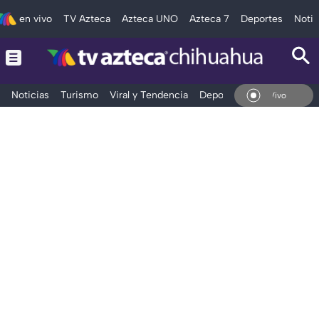
en vivo
TV Azteca
Azteca UNO
Azteca 7
Deportes
Notic
Noticias
Turismo
Viral y Tendencia
Deportes
Espectáculos
En Vivo