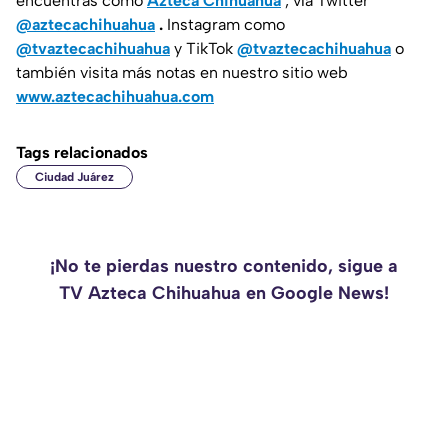
encuentras como
Azteca Chihuahua
, vía Twitter
@aztecachihuahua
.
Instagram como
@tvaztecachihuahua
y TikTok
@tvaztecachihuahua
o
también visita más notas en nuestro sitio web
www.aztecachihuahua.com
Tags relacionados
Ciudad Juárez
¡No te pierdas nuestro contenido, sigue a
TV Azteca Chihuahua en Google News!