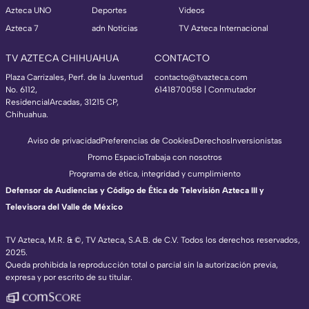
Azteca UNO
Deportes
Videos
Azteca 7
adn Noticias
TV Azteca Internacional
TV AZTECA CHIHUAHUA
CONTACTO
Plaza Carrizales, Perf. de la Juventud
contacto@tvazteca.com
No. 6112,
6141870058 | Conmutador
ResidencialArcadas, 31215 CP,
Chihuahua.
Aviso de privacidad
Preferencias de Cookies
Derechos
Inversionistas
Promo Espacio
Trabaja con nosotros
Programa de ética, integridad y cumplimiento
Defensor de Audiencias y Código de Ética de Televisión Azteca III y
Televisora del Valle de México
TV Azteca, M.R. & ©, TV Azteca, S.A.B. de C.V. Todos los derechos reservados,
2025.
Queda prohibida la reproducción total o parcial sin la autorización previa,
expresa y por escrito de su titular.