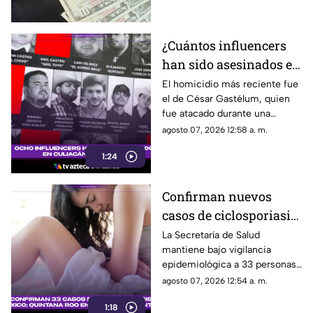
cambio .
¿Cuántos influencers
han sido asesinados en
Culiacán desde 2024?
El homicidio más reciente fue
el de César Gastélum, quien
César Gastélum el más
fue atacado durante una
reciente
transmisión en vivo.
agosto 07, 2026 12:58 a. m.
1:24
Confirman nuevos
casos de ciclosporiasis
en México; este estado
La Secretaría de Salud
mantiene bajo vigilancia
concentra la mayor
epidemiológica a 33 personas
cifra
diagnosticadas con
agosto 07, 2026 12:54 a. m.
ciclosporiasis.
1:18