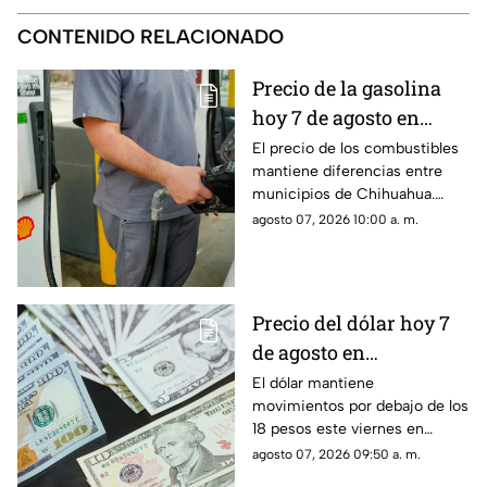
CONTENIDO RELACIONADO
Precio de la gasolina
hoy 7 de agosto en
Chihuahua: así cuesta
El precio de los combustibles
mantiene diferencias entre
el litro de Magna,
municipios de Chihuahua.
Premium y Diésel
Este viernes 7 de agosto, la
agosto 07, 2026 10:00 a. m.
gasolina Magna registra un
promedio estatal de 22.36
pesos
Precio del dólar hoy 7
de agosto en
Chihuahua: así cotiza
El dólar mantiene
movimientos por debajo de los
en casas de cambio
18 pesos este viernes en
Chihuahua. Te contamos cuál
agosto 07, 2026 09:50 a. m.
es la referencia del tipo de