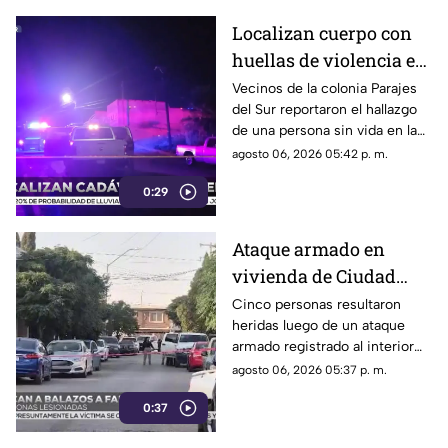
Localizan cuerpo con
huellas de violencia en
calles de Parajes del
Vecinos de la colonia Parajes
del Sur reportaron el hallazgo
Sur | VIDEO
de una persona sin vida en la
vía pública.
agosto 06, 2026 05:42 p. m.
0:29
Ataque armado en
vivienda de Ciudad
Juárez deja cinco
Cinco personas resultaron
heridas luego de un ataque
personas heridas |
armado registrado al interior
VIDEO
de un domicilio en el
agosto 06, 2026 05:37 p. m.
fraccionamiento El
0:37
Campanario.