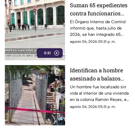
Suman 65 expedientes
contra funcionarios
municipales de
El Órgano Interno de Control
informó que, hasta julio de
Chihuahua | VIDEO
2026, se han integrado 65
expedientes por presuntas
agosto 06, 2026 05:31 p. m.
irregularidades administrativas.
0:31
Identifican a hombre
asesinado a balazos
dentro de una vivienda
Un hombre fue localizado sin
vida al interior de una vivienda
en la colonia Ramón
en la colonia Ramón Reyes, en
Reyes
la ciudad de Chihuahua.
agosto 06, 2026 05:31 p. m.