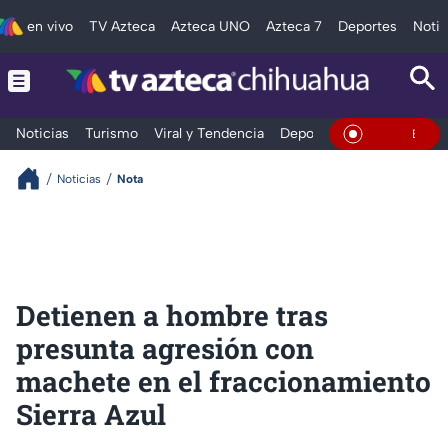
en vivo
TV Azteca
Azteca UNO
Azteca 7
Deportes
Notic
Noticias
Turismo
Viral y Tendencia
Deportes
Espectáculos
En Vivo
Noticias
Nota
Detienen a hombre tras
presunta agresión con
machete en el fraccionamiento
Sierra Azul