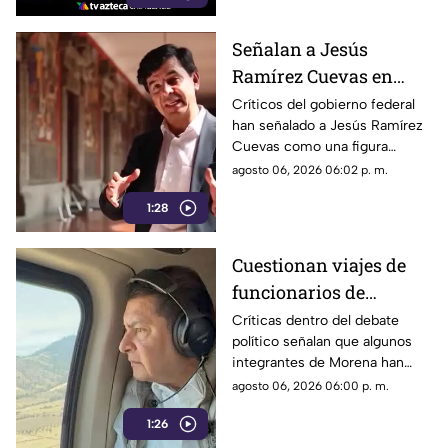
Señalan a Jesús
Ramírez Cuevas en
debate sobre regulación
Críticos del gobierno federal
han señalado a Jesús Ramírez
y libertad de expresión
Cuevas como una figura
relevante dentro de la
agosto 06, 2026 06:02 p. m.
estrategia de comunicación
1:28
oficial.
Cuestionan viajes de
funcionarios de
Morena por presuntos
Críticas dentro del debate
político señalan que algunos
gastos alejados de la
integrantes de Morena han
austeridad
sido señalados por realizar
agosto 06, 2026 06:00 p. m.
viajes y utilizar servicios
1:26
considerados de lujo.