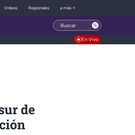
Regionales
Videos
a más +
En Vivo
sur de
ción