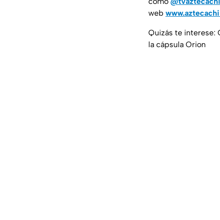
como
@tvaztecach
web
www.aztecach
Quizás te interese: 
la cápsula Orion