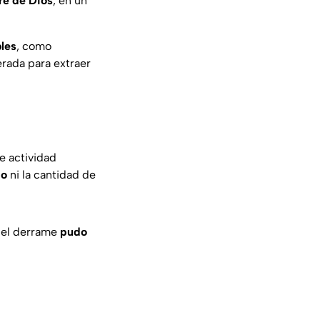
re de Dios
, en un
bles
, como
erada para extraer
e actividad
do
ni la cantidad de
e el derrame
pudo