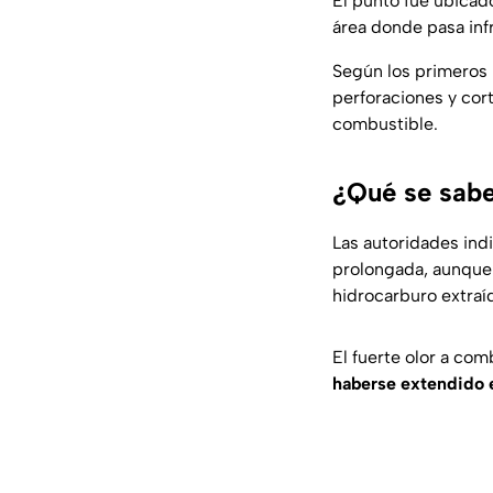
El punto fue ubicad
área donde pasa inf
Según los primeros 
perforaciones y cor
combustible.
¿Qué se sabe
Las autoridades ind
prolongada, aunque
hidrocarburo extraí
El fuerte olor a co
haberse extendido 