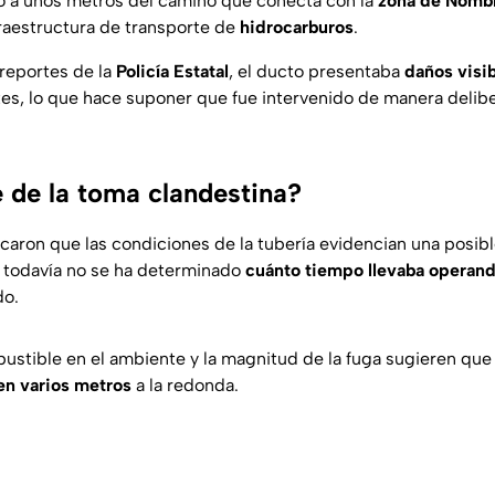
o a unos metros del camino que conecta con la
zona de Nomb
raestructura de transporte de
hidrocarburos
.
reportes de la
Policía Estatal
, el ducto presentaba
daños visi
tes, lo que hace suponer que fue intervenido de manera delib
 de la toma clandestina?
icaron que las condiciones de la tubería evidencian una posibl
 todavía no se ha determinado
cuánto tiempo llevaba operan
do.
mbustible en el ambiente y la magnitud de la fuga sugieren qu
en varios metros
a la redonda.