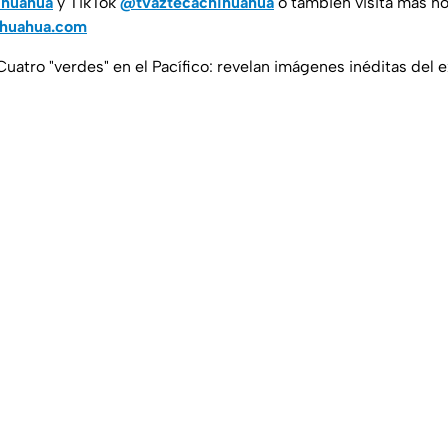
ihuahua
y TikTok
@tvaztecachihuahua
o también visita más no
ihuahua.com
Cuatro "verdes" en el Pacífico: revelan imágenes inéditas del 