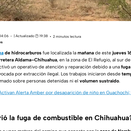
 14:06
| Actualizado 🕑 19:38
2 minutos lectura
es
na
de hidrocarburos
fue localizada la
mañana
de este
jueves 16
rretera Aldama–Chihuahua
, en la zona de El Refugio, al sur de
activó un operativo de atención y reparación debido a una
fuga
cada por extracción ilegal. Los trabajos iniciaron desde
tem
ormado sobre personas detenidas ni el
volumen sustraído
.
 Activan Alerta Amber por desaparición de niño en Guachochi;
ió la fuga de combustible en Chihuahua