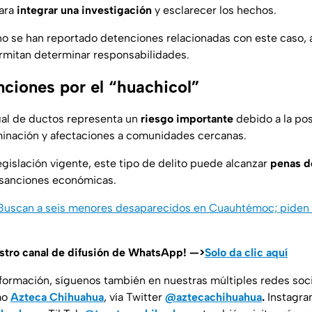
ara
integrar una investigación
y esclarecer los hechos.
o se han reportado detenciones relacionadas con este caso,
ermitan determinar responsabilidades.
nciones por el “huachicol”
gal de ductos representa un
riesgo importante
debido a la pos
minación y afectaciones a comunidades cercanas.
egislación vigente, este tipo de delito puede alcanzar
penas d
 sanciones económicas.
: Buscan a seis menores desaparecidos en Cuauhtémoc; piden 
estro canal de difusión de WhatsApp! —>
Solo da clic aquí
nformación, síguenos también en nuestras múltiples redes soc
mo
Azteca Chihuahua
, vía Twitter
@aztecachihuahua
.
Instagr