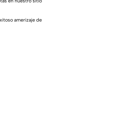
tas en nuestro sitio
exitoso amerizaje de