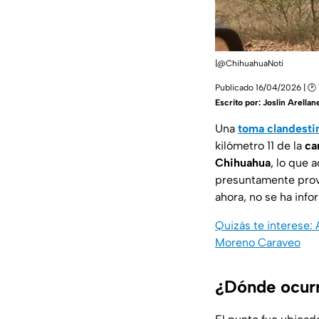
|@ChihuahuaNoti
Publicado 16/04/2026 | 🕑
Escrito por:
Joslin Arellan
Una
toma clandesti
kilómetro 11 de la
ca
Chihuahua
, lo que 
presuntamente provo
ahora, no se ha inf
Quizás te interese:
Moreno Caraveo
¿Dónde ocurr