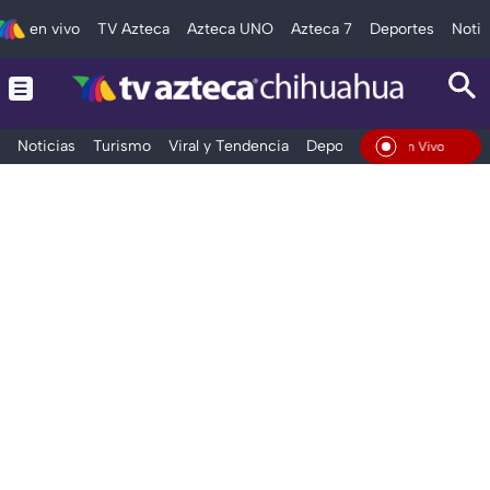
en vivo
TV Azteca
Azteca UNO
Azteca 7
Deportes
Notic
Noticias
Turismo
Viral y Tendencia
Deportes
Espectáculos
En Vivo