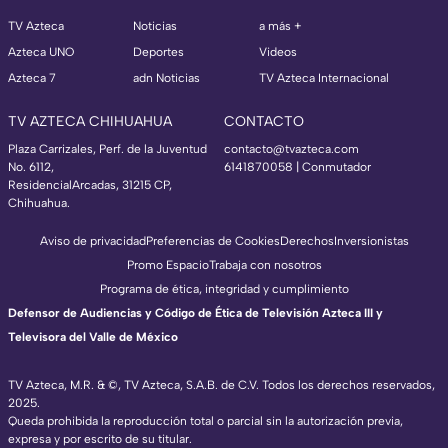
TV Azteca
Noticias
a más +
Azteca UNO
Deportes
Videos
Azteca 7
adn Noticias
TV Azteca Internacional
TV AZTECA CHIHUAHUA
CONTACTO
Plaza Carrizales, Perf. de la Juventud
contacto@tvazteca.com
No. 6112,
6141870058 | Conmutador
ResidencialArcadas, 31215 CP,
Chihuahua.
Aviso de privacidad
Preferencias de Cookies
Derechos
Inversionistas
Promo Espacio
Trabaja con nosotros
Programa de ética, integridad y cumplimiento
Defensor de Audiencias y Código de Ética de Televisión Azteca III y
Televisora del Valle de México
TV Azteca, M.R. & ©, TV Azteca, S.A.B. de C.V. Todos los derechos reservados,
2025.
Queda prohibida la reproducción total o parcial sin la autorización previa,
expresa y por escrito de su titular.