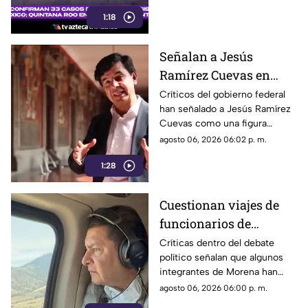
ciclosporiasis.
1:18
Señalan a Jesús
Ramírez Cuevas en
debate sobre regulación
Críticos del gobierno federal
han señalado a Jesús Ramírez
y libertad de expresión
Cuevas como una figura
relevante dentro de la
agosto 06, 2026 06:02 p. m.
estrategia de comunicación
1:28
oficial.
Cuestionan viajes de
funcionarios de
Morena por presuntos
Críticas dentro del debate
político señalan que algunos
gastos alejados de la
integrantes de Morena han
austeridad
sido señalados por realizar
agosto 06, 2026 06:00 p. m.
viajes y utilizar servicios