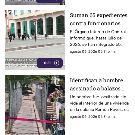
Suman 65 expedientes
contra funcionarios
municipales de
El Órgano Interno de Control
informó que, hasta julio de
Chihuahua | VIDEO
2026, se han integrado 65
expedientes por presuntas
agosto 06, 2026 05:31 p. m.
irregularidades administrativas.
0:31
Identifican a hombre
asesinado a balazos
dentro de una vivienda
Un hombre fue localizado sin
vida al interior de una vivienda
en la colonia Ramón
en la colonia Ramón Reyes, en
Reyes
la ciudad de Chihuahua.
agosto 06, 2026 05:31 p. m.