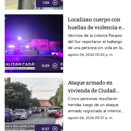
1:26
considerados de lujo.
Localizan cuerpo con
huellas de violencia en
calles de Parajes del
Vecinos de la colonia Parajes
del Sur reportaron el hallazgo
Sur | VIDEO
de una persona sin vida en la
vía pública.
agosto 06, 2026 05:42 p. m.
0:29
Ataque armado en
vivienda de Ciudad
Juárez deja cinco
Cinco personas resultaron
heridas luego de un ataque
personas heridas |
armado registrado al interior
VIDEO
de un domicilio en el
agosto 06, 2026 05:37 p. m.
fraccionamiento El
0:37
Campanario.