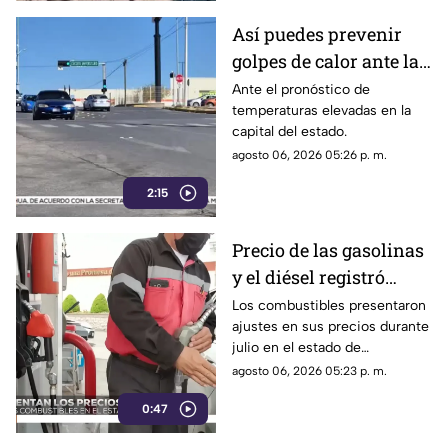
Así puedes prevenir
golpes de calor ante las
altas temperaturas en
Ante el pronóstico de
temperaturas elevadas en la
Chihuahua
capital del estado.
agosto 06, 2026 05:26 p. m.
2:15
Precio de las gasolinas
y el diésel registró
variaciones en
Los combustibles presentaron
ajustes en sus precios durante
Chihuahua durante
julio en el estado de
julio | VIDEO
Chihuahua.
agosto 06, 2026 05:23 p. m.
0:47