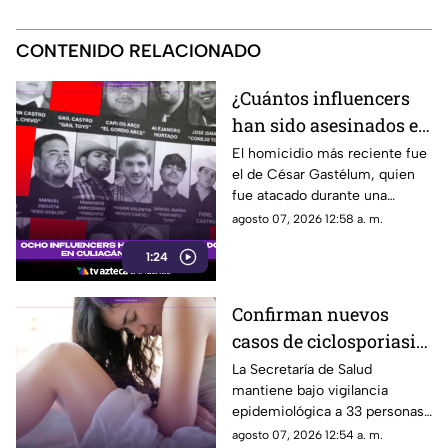
CONTENIDO RELACIONADO
¿Cuántos influencers
han sido asesinados en
Culiacán desde 2024?
El homicidio más reciente fue
el de César Gastélum, quien
César Gastélum el más
fue atacado durante una
reciente
transmisión en vivo.
agosto 07, 2026 12:58 a. m.
1:24
Confirman nuevos
casos de ciclosporiasis
en México; este estado
La Secretaría de Salud
mantiene bajo vigilancia
concentra la mayor
epidemiológica a 33 personas
cifra
diagnosticadas con
agosto 07, 2026 12:54 a. m.