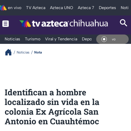
en vivo
TV Azteca
Azteca UNO
Azteca 7
Deportes
Notic
Noticias
Turismo
Viral y Tendencia
Deportes
Espectáculos
En V
Noticias
Nota
Identifican a hombre
localizado sin vida en la
colonia Ex Agrícola San
Antonio en Cuauhtémoc