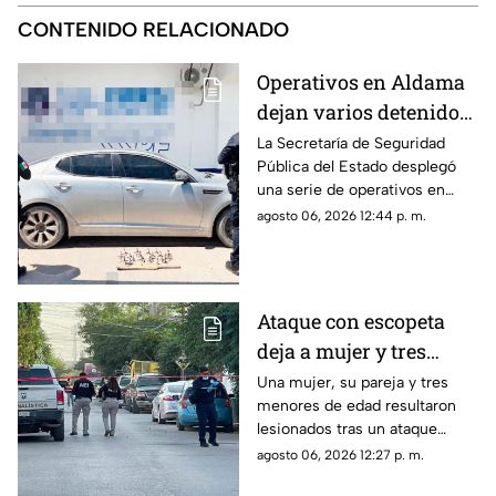
CONTENIDO RELACIONADO
Operativos en Aldama
dejan varios detenidos
y aseguran vehículo
La Secretaría de Seguridad
Pública del Estado desplegó
robado con
una serie de operativos en
ponchallantas
distintos sectores de Aldama.
agosto 06, 2026 12:44 p. m.
Ataque con escopeta
deja a mujer y tres
menores heridos en
Una mujer, su pareja y tres
menores de edad resultaron
Ciudad Juárez;
lesionados tras un ataque
investigan a expareja
armado registrado en una
agosto 06, 2026 12:27 p. m.
vivienda de la colonia El