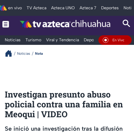
en vivo
TV Azteca
Azteca UNO
Azteca 7
Deportes
Notic
Noticias
Turismo
Viral y Tendencia
Deportes
Espectáculos
En Vivo
Noticias
Nota
Investigan presunto abuso
policial contra una familia en
Meoqui | VIDEO
Se inició una investigación tras la difusión