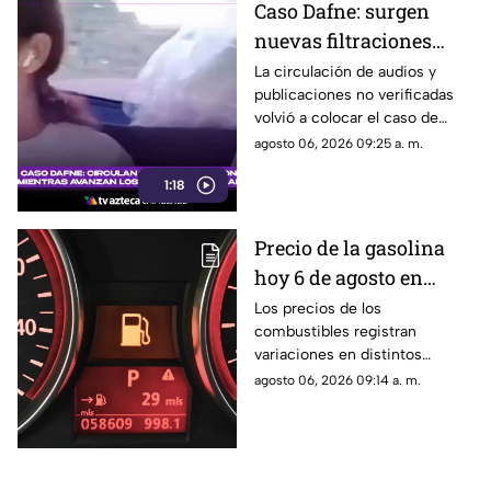
Caso Dafne: surgen
nuevas filtraciones
mientras avanzan dos
La circulación de audios y
publicaciones no verificadas
procesos judiciales
volvió a colocar el caso de
distintos
Dafne en el centro de la
agosto 06, 2026 09:25 a. m.
conversación digital.
1:18
Precio de la gasolina
hoy 6 de agosto en
Chihuahua: así las
Los precios de los
combustibles registran
variaciones en la
variaciones en distintos
entidad
estados del país este jueves 6
agosto 06, 2026 09:14 a. m.
de agosto.