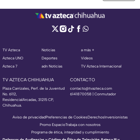
TV Azteca
Noticias
a más +
Azteca UNO
Deportes
Videos
Azteca 7
adn Noticias
TV Azteca Internacional
TV AZTECA CHIHUAHUA
CONTACTO
Plaza Carrizales, Perf. de la Juventud
contacto@tvazteca.com
No. 6112,
6141870058 | Conmutador
ResidencialArcadas, 31215 CP,
Chihuahua.
Aviso de privacidad
Preferencias de Cookies
Derechos
Inversionistas
Promo Espacio
Trabaja con nosotros
Programa de ética, integridad y cumplimiento
Defensor de Audiencias y Código de Ética de Televisión Azteca III y