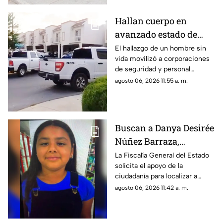
Hallan cuerpo en
avanzado estado de
descomposición al
El hallazgo de un hombre sin
vida movilizó a corporaciones
norte de Chihuahua
de seguridad y personal
capital
forense en el fraccionamiento
agosto 06, 2026 11:55 a. m.
Cerrada Florencia.
Buscan a Danya Desirée
Núñez Barraza,
adolescente
La Fiscalía General del Estado
solicita el apoyo de la
desaparecida en la
ciudadanía para localizar a
colonia Villa Juárez
Danya Desirée Núñez Barraza,
agosto 06, 2026 11:42 a. m.
de 14 años de edad.