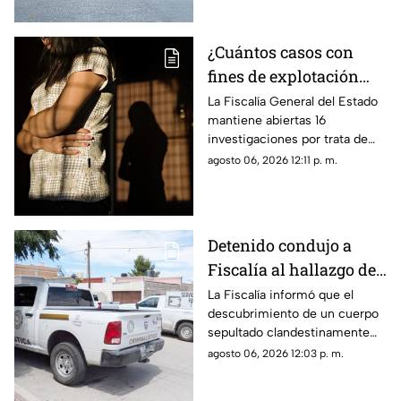
Campanario.
¿Cuántos casos con
fines de explotación
sexual hay Chihuahua
La Fiscalía General del Estado
mantiene abiertas 16
en 2026? Autoridades
investigaciones por trata de
revelan
personas en lo que va de 2026.
agosto 06, 2026 12:11 p. m.
Detenido condujo a
Fiscalía al hallazgo de
un cuerpo enterrado en
La Fiscalía informó que el
descubrimiento de un cuerpo
vivienda de Chihuahua
sepultado clandestinamente
capital
en la División del Norte fue
agosto 06, 2026 12:03 p. m.
posible gracias a una persona
detenida.