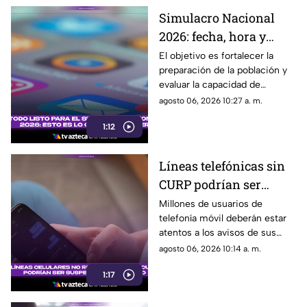
Simulacro Nacional
2026: fecha, hora y
escenarios del ejercicio
El objetivo es fortalecer la
preparación de la población y
de prevención en
evaluar la capacidad de
México
respuesta ante distintos
agosto 06, 2026 10:27 a. m.
escenarios de emergencia
1:12
Líneas telefónicas sin
CURP podrían ser
suspendidas a partir de
Millones de usuarios de
telefonía móvil deberán estar
agosto; así será el
atentos a los avisos de sus
proceso
operadores, ya que a partir del
agosto 06, 2026 10:14 a. m.
15 de agosto comenzará una
1:17
nueva etapa del registro de
líneas vinculadas a la CURP