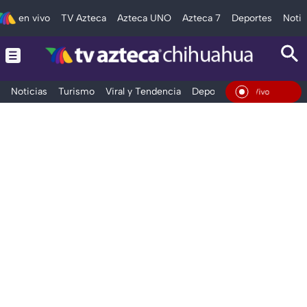
en vivo
TV Azteca
Azteca UNO
Azteca 7
Deportes
Notic
Noticias
Turismo
Viral y Tendencia
Deportes
Espectáculos
En Vivo