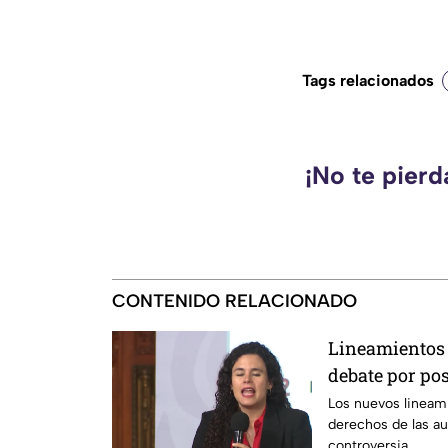
Tags relacionados
¡No te pier
CONTENIDO RELACIONADO
Lineamientos 
debate por po
según críticas
Los nuevos lineam
derechos de las a
controversia.