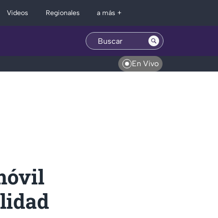
Regionales
Videos
a más +
En Vivo
móvil
alidad