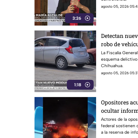
agosto 05, 2026 05:4
3:26
Detectan nue
robo de vehíc
VIDEO
La Fiscalía Genera
esquema delictivo
Chihuahua.
agosto 05, 2026 05:3
1:18
Opositores ac
ocultar infor
versiones ofic
Actores de la opos
federal sostienen 
a la reserva de inf