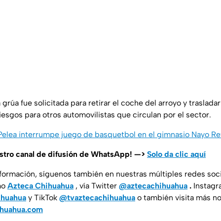
rúa fue solicitada para retirar el coche del arroyo y trasladarl
 riesgos para otros automovilistas que circulan por el sector.
 Pelea interrumpe juego de basquetbol en el gimnasio Nayo Re
estro canal de difusión de WhatsApp! —>
Solo da clic aquí
nformación, síguenos también en nuestras múltiples redes soc
mo
Azteca Chihuahua
, vía Twitter
@aztecachihuahua
.
Instagr
ihuahua
y TikTok
@tvaztecachihuahua
o también visita más no
ihuahua.com