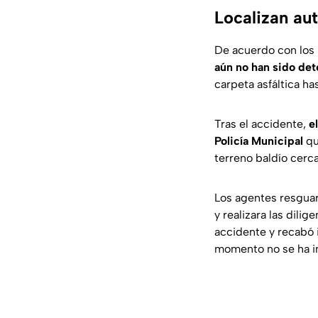
Localizan au
De acuerdo con los
aún no han sido de
carpeta asfáltica h
Tras el accidente,
e
Policía Municipal
qu
terreno baldío cerc
Los agentes resguard
y realizara las dili
accidente y recabó i
momento no se ha i