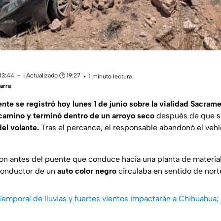
 13:44
| Actualizado 🕑 19:27
1 minuto lectura
arra
nte se registró hoy lunes 1 de junio sobre la vialidad Sacram
 camino y terminó dentro de un arroyo seco
después de que s
el volante.
Tras el percance, el responsable abandonó el vehí
on antes del puente que conduce hacia una planta de materia
conductor de un
auto color negro
circulaba en sentido de norte
Temporal de lluvias y fuertes vientos impactarán a Chihuahua;