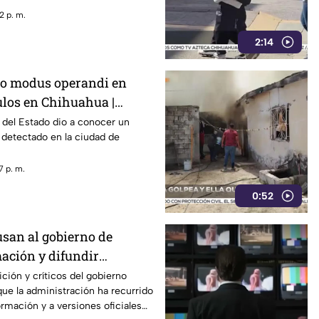
2 p. m.
2:14
vo modus operandi en
ulos en Chihuahua |
l del Estado dio a conocer un
 detectado en la ciudad de
7 p. m.
0:52
usan al gobierno de
mación y difundir
iales cuestionadas
ición y críticos del gobierno
que la administración ha recurrido
ormación y a versiones oficiales