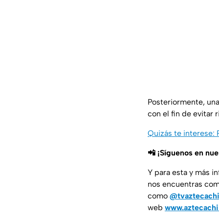
Posteriormente, una g
con el fin de evitar
Quizás te interese:
📲 ¡Síguenos en nu
Y para esta y más i
nos encuentras co
como
@tvaztecach
web
www.aztecach