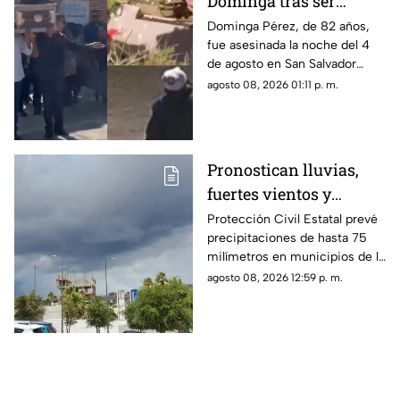
Dominga tras ser
asesinada por 90 pesos
Dominga Pérez, de 82 años,
fue asesinada la noche del 4
en Amozoc
de agosto en San Salvador
Chachapa, Amozoc, Puebla,
agosto 08, 2026 01:11 p. m.
cuando regresaba a casa
después de vender cemitas.
Pronostican lluvias,
fuertes vientos y
temperaturas de hasta
Protección Civil Estatal prevé
precipitaciones de hasta 75
39°C para Chihuahua
milímetros en municipios de la
zona suroeste, además de
agosto 08, 2026 12:59 p. m.
rachas de viento superiores a
55 km/h.