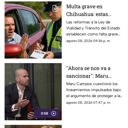
Multa grave en
Chihuahua: estas
velocidades ya pueden
Las reformas a la Ley de
Vialidad y Tránsito del Estado
generar sanciones más
establecen como falta grave
severas
superar en 25 kilómetros por
agosto 08, 2026 09:36 p. m.
hora el límite permitido.
"Ahora se nos va a
sancionar": Maru
Campos acusa censura
Maru Campos cuestionó los
lineamientos impulsados bajo
en nuevos
el argumento de proteger a las
lineamientos para
audiencias y afirmó que
agosto 08, 2026 07:47 p. m.
medios
representan una amenaza para
0:58
la libertad de expresión.