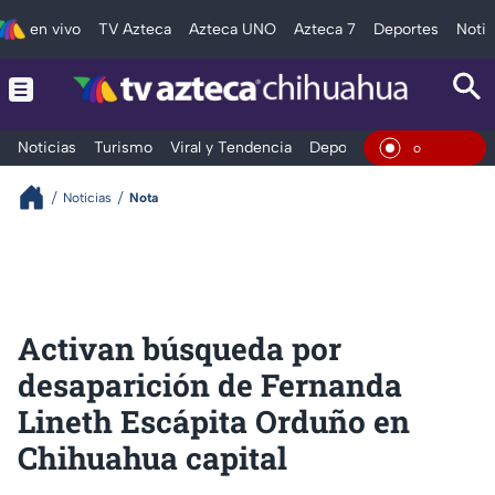
en vivo
TV Azteca
Azteca UNO
Azteca 7
Deportes
Notic
Noticias
Turismo
Viral y Tendencia
Deportes
Espectáculos
En Vivo
Noticias
Nota
Activan búsqueda por
desaparición de Fernanda
Lineth Escápita Orduño en
Chihuahua capital