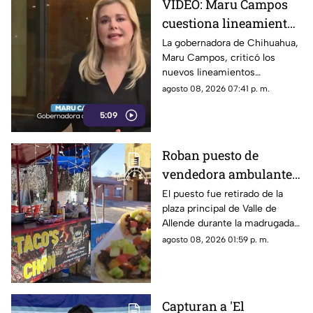
VIDEO: Maru Campos
cuestiona lineamientos
para medios y advierte
La gobernadora de Chihuahua,
Maru Campos, criticó los
riesgos para la libertad
nuevos lineamientos
de expresión
relacionados con los derechos
agosto 08, 2026 07:41 p. m.
de las audiencias.
5:09
Roban puesto de
vendedora ambulante
en Valle de Allende;
El puesto fue retirado de la
plaza principal de Valle de
piden ayuda para
Allende durante la madrugada,
localizarlo
junto con el asador, carpa,
agosto 08, 2026 01:59 p. m.
cajas de refrescos y demás
mobiliario.
Capturan a 'El