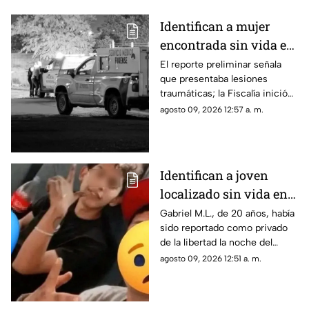
Identifican a mujer
encontrada sin vida en
la colonia Valles de
El reporte preliminar señala
que presentaba lesiones
Chihuahua
traumáticas; la Fiscalía inició
las investigaciones para
agosto 09, 2026 12:57 a. m.
esclarecer el caso.
Identifican a joven
localizado sin vida en
Ciudad Juárez; había
Gabriel M.L., de 20 años, había
sido reportado como privado
sido "levantado"
de la libertad la noche del
jueves.
agosto 09, 2026 12:51 a. m.