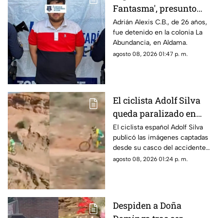
Fantasma', presunto
líder delictivo en
Adrián Alexis C.B., de 26 años,
fue detenido en la colonia La
Aldama
Abundancia, en Aldama.
agosto 08, 2026 01:47 p. m.
El ciclista Adolf Silva
queda paralizado en
vivo; liberan video del
El ciclista español Adolf Silva
publicó las imágenes captadas
brutal accidente
desde su casco del accidente
que sufrió durante el Red Bull
agosto 08, 2026 01:24 p. m.
Rampage 2025.
Despiden a Doña