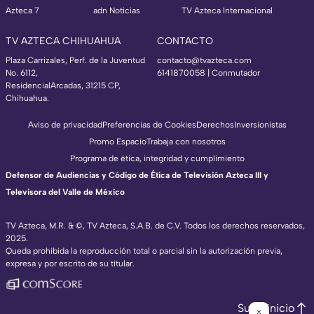
Azteca 7
adn Noticias
TV Azteca Internacional
TV AZTECA CHIHUAHUA
CONTACTO
Plaza Carrizales, Perf. de la Juventud
contacto@tvazteca.com
No. 6112,
6141870058 | Conmutador
ResidencialArcadas, 31215 CP,
Chihuahua.
Aviso de privacidad
Preferencias de Cookies
Derechos
Inversionistas
Promo Espacio
Trabaja con nosotros
Programa de ética, integridad y cumplimiento
Defensor de Audiencias y Código de Ética de Televisión Azteca III y
Televisora del Valle de México
TV Azteca, M.R. & ©, TV Azteca, S.A.B. de C.V. Todos los derechos reservados,
2025.
Queda prohibida la reproducción total o parcial sin la autorización previa,
expresa y por escrito de su titular.
Subir inicio