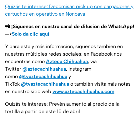
Quizás te interese: Decomisan pick up con cargadores y
cartuchos en operativo en Nonoava
📲 ¡Síguenos en nuestro canal de difusión de WhatsApp!
—>
Solo da clic aquí
Y para esta y más información, síguenos también en
nuestras múltiples redes sociales: en Facebook nos
encuentras como
Azteca Chihuahua
, vía
Twitter
@aztecachihuahua
.
Instagram
como
@tvaztecachihuahua
y
TikTok
@tvaztecachihuahua
o también visita más notas
en nuestro sitio web
www.aztecachihuahua.com
Quizás te interese: Prevén aumento al precio de la
tortilla a partir de este 15 de abril