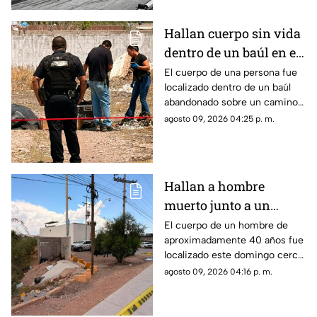
Hallan cuerpo sin vida
dentro de un baúl en el
complejo industrial
El cuerpo de una persona fue
localizado dentro de un baúl
Nombre de Dios
abandonado sobre un camino
de terracería.
agosto 09, 2026 04:25 p. m.
Hallan a hombre
muerto junto a un
arroyo en Chihuahua;
El cuerpo de un hombre de
aproximadamente 40 años fue
investigan herida en el
localizado este domingo cerca
cuello
de un arroyo, en las
agosto 09, 2026 04:16 p. m.
inmediaciones de la carretera
Aldama.