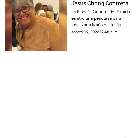
Jesús Chong Contreras,
mujer de 65 años
La Fiscalía General del Estado
emitió una pesquisa para
desaparecida en la
localizar a María de Jesús
ciudad de Chihuahua
Chong Contreras, de 65 años.
agosto 09, 2026 12:48 p. m.