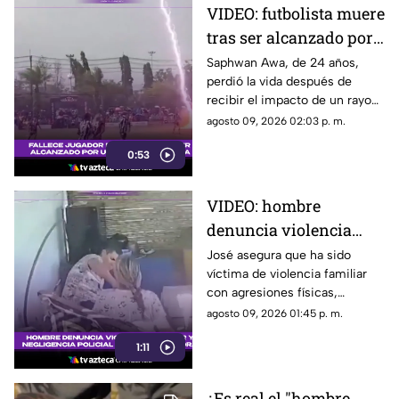
VIDEO: futbolista muere
tras ser alcanzado por
un rayo en pleno
Saphwan Awa, de 24 años,
perdió la vida después de
partido
recibir el impacto de un rayo
mientras disputaba un partido
agosto 09, 2026 02:03 p. m.
en la provincia de Narathiwat.
0:53
VIDEO: hombre
denuncia violencia
familiar y acusa falta
José asegura que ha sido
víctima de violencia familiar
de atención policial
con agresiones físicas,
psicológicas y amenazas por
agosto 09, 2026 01:45 p. m.
parte de su pareja en Cajeme.
1:11
¿Es real el "hombre