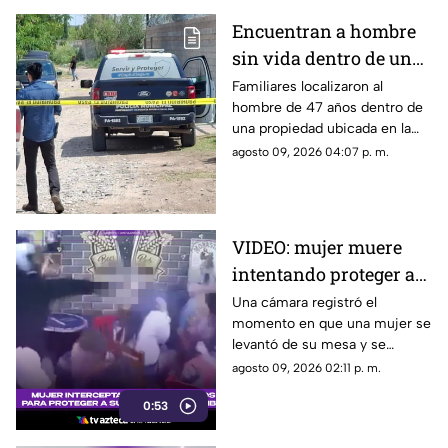
Encuentran a hombre
sin vida dentro de una
granja en Sacramento;
Familiares localizaron al
hombre de 47 años dentro de
ya investigan
una propiedad ubicada en la
colonia Sacramento, al norte
agosto 09, 2026 04:07 p. m.
de Chihuahua capital.
VIDEO: mujer muere
intentando proteger a
su pareja durante
Una cámara registró el
momento en que una mujer se
ataque armado en un
levantó de su mesa y se
bar
interpuso frente a su pareja
agosto 09, 2026 02:11 p. m.
cuando un hombre ingresó
0:53
armado a un bar de
Fusagasugá.