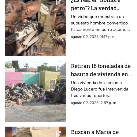
perro"? La verdad
detrás del video viral
Un video que muestra a un
supuesto hombre convertido
en redes sociales
físicamente en perro acumuló
millones de reproducciones y
agosto 09, 2026 01:17 p. m.
provocó dudas entre usuarios
de redes sociales.
Retiran 16 toneladas de
basura de vivienda en
la colonia Diego Lucero
Una vivienda de la colonia
Diego Lucero fue intervenida
tras varios reportes
ciudadanos por acumulación
agosto 09, 2026 12:59 p. m.
de basura y tiliches.
Buscan a María de