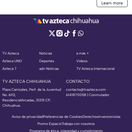
TV Azteca
Noticias
a más +
Azteca UNO
Deportes
Videos
Azteca 7
adn Noticias
TV Azteca Internacional
TV AZTECA CHIHUAHUA
CONTACTO
Plaza Carrizales, Perf. de la Juventud
contacto@tvazteca.com
No. 6112,
6141870058 | Conmutador
ResidencialArcadas, 31215 CP,
Chihuahua.
Aviso de privacidad
Preferencias de Cookies
Derechos
Inversionistas
Promo Espacio
Trabaja con nosotros
Programa de ética, integridad y cumplimiento