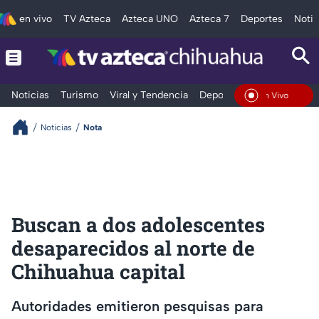
en vivo
TV Azteca
Azteca UNO
Azteca 7
Deportes
Notic
Noticias
Turismo
Viral y Tendencia
Deportes
Espectáculos
En Vivo
Noticias
Nota
Buscan a dos adolescentes
desaparecidos al norte de
Chihuahua capital
Autoridades emitieron pesquisas para