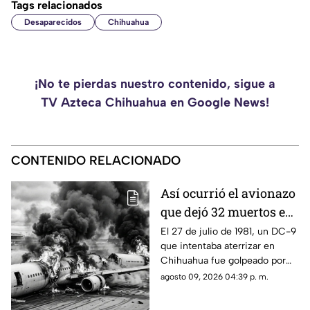
Tags relacionados
Desaparecidos
Chihuahua
¡No te pierdas nuestro contenido, sigue a
TV Azteca Chihuahua en Google News!
CONTENIDO RELACIONADO
Así ocurrió el avionazo
que dejó 32 muertos en
Chihuahua:
El 27 de julio de 1981, un DC-9
que intentaba aterrizar en
recordando la tragedia
Chihuahua fue golpeado por
del vuelo 230
una fuerte tormenta, salió de la
agosto 09, 2026 04:39 p. m.
pista y terminó partido en dos.