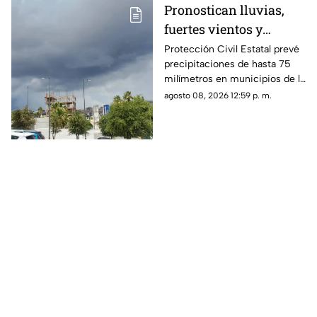
Pronostican lluvias,
fuertes vientos y
temperaturas de hasta
Protección Civil Estatal prevé
precipitaciones de hasta 75
39°C para Chihuahua
milímetros en municipios de la
zona suroeste, además de
agosto 08, 2026 12:59 p. m.
rachas de viento superiores a
55 km/h.