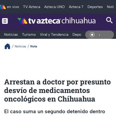
en vivo
TV Azteca
Azteca UNO
Azteca 7
Deportes
Notic
Noticias
Turismo
Viral y Tendencia
Deportes
Espectáculos
En Vivo
Noticias
Nota
Arrestan a doctor por presunto
desvío de medicamentos
oncológicos en Chihuahua
El caso suma un segundo detenido dentro