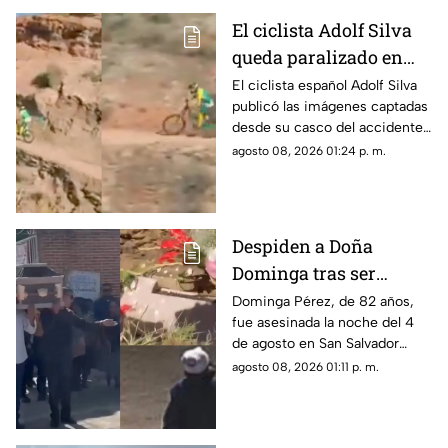
El ciclista Adolf Silva
queda paralizado en
vivo; liberan video del
El ciclista español Adolf Silva
publicó las imágenes captadas
brutal accidente
desde su casco del accidente
que sufrió durante el Red Bull
agosto 08, 2026 01:24 p. m.
Rampage 2025.
Despiden a Doña
Dominga tras ser
asesinada por 90 pesos
Dominga Pérez, de 82 años,
fue asesinada la noche del 4
en Amozoc
de agosto en San Salvador
Chachapa, Amozoc, Puebla,
agosto 08, 2026 01:11 p. m.
cuando regresaba a casa
después de vender cemitas.