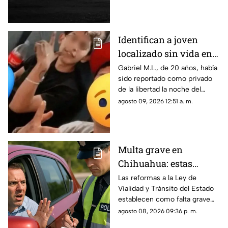
esclarecer el caso.
Identifican a joven
localizado sin vida en
Ciudad Juárez; había
Gabriel M.L., de 20 años, había
sido reportado como privado
sido "levantado"
de la libertad la noche del
jueves.
agosto 09, 2026 12:51 a. m.
Multa grave en
Chihuahua: estas
velocidades ya pueden
Las reformas a la Ley de
Vialidad y Tránsito del Estado
generar sanciones más
establecen como falta grave
severas
superar en 25 kilómetros por
agosto 08, 2026 09:36 p. m.
hora el límite permitido.