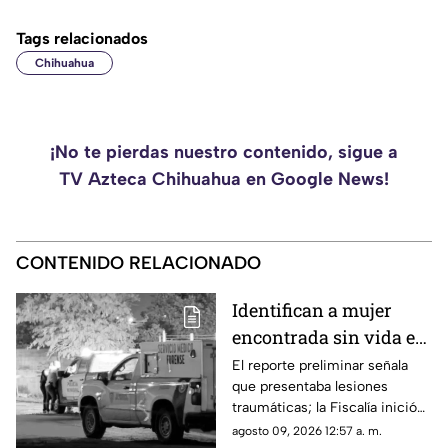
Tags relacionados
Chihuahua
¡No te pierdas nuestro contenido, sigue a
TV Azteca Chihuahua en Google News!
CONTENIDO RELACIONADO
Identifican a mujer
encontrada sin vida en
la colonia Valles de
El reporte preliminar señala
que presentaba lesiones
Chihuahua
traumáticas; la Fiscalía inició
las investigaciones para
agosto 09, 2026 12:57 a. m.