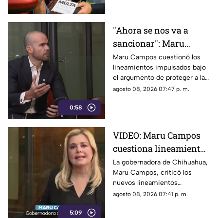
"Ahora se nos va a
sancionar": Maru
Campos acusa censura
Maru Campos cuestionó los
lineamientos impulsados bajo
en nuevos
el argumento de proteger a las
lineamientos para
audiencias y afirmó que
agosto 08, 2026 07:47 p. m.
medios
representan una amenaza para
0:58
la libertad de expresión.
VIDEO: Maru Campos
cuestiona lineamientos
para medios y advierte
La gobernadora de Chihuahua,
Maru Campos, criticó los
riesgos para la libertad
nuevos lineamientos
de expresión
relacionados con los derechos
agosto 08, 2026 07:41 p. m.
de las audiencias.
5:09