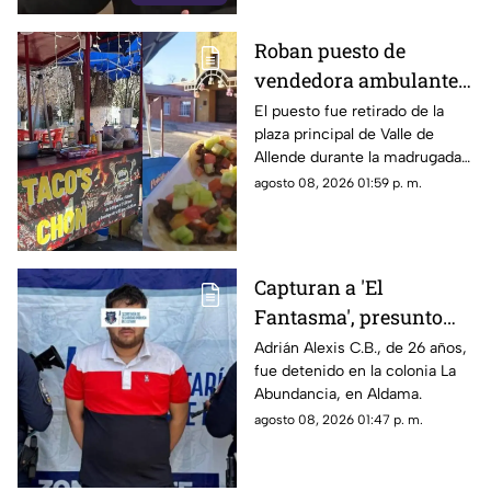
Roban puesto de
vendedora ambulante
en Valle de Allende;
El puesto fue retirado de la
plaza principal de Valle de
piden ayuda para
Allende durante la madrugada,
localizarlo
junto con el asador, carpa,
agosto 08, 2026 01:59 p. m.
cajas de refrescos y demás
mobiliario.
Capturan a 'El
Fantasma', presunto
líder delictivo en
Adrián Alexis C.B., de 26 años,
fue detenido en la colonia La
Aldama
Abundancia, en Aldama.
agosto 08, 2026 01:47 p. m.