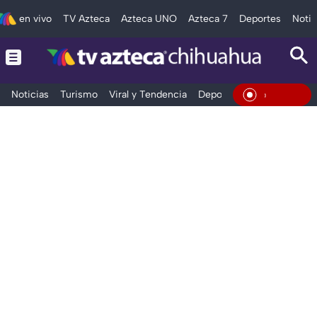
en vivo
TV Azteca
Azteca UNO
Azteca 7
Deportes
Notic
Noticias
Turismo
Viral y Tendencia
Deportes
Espectáculos
En Viv