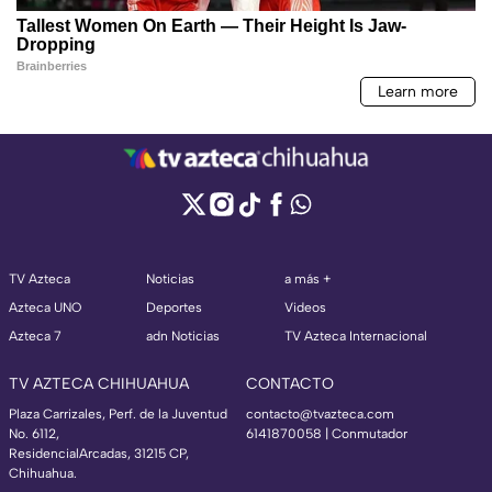
TV Azteca
Noticias
a más +
Azteca UNO
Deportes
Videos
Azteca 7
adn Noticias
TV Azteca Internacional
TV AZTECA CHIHUAHUA
CONTACTO
Plaza Carrizales, Perf. de la Juventud
contacto@tvazteca.com
No. 6112,
6141870058 | Conmutador
ResidencialArcadas, 31215 CP,
Chihuahua.