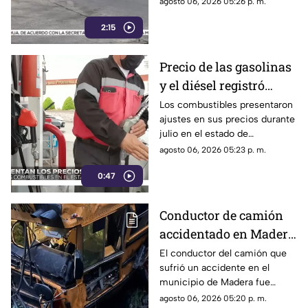
agosto 06, 2026 05:26 p. m.
2:15
Precio de las gasolinas
y el diésel registró
variaciones en
Los combustibles presentaron
ajustes en sus precios durante
Chihuahua durante
julio en el estado de
julio | VIDEO
Chihuahua.
agosto 06, 2026 05:23 p. m.
0:47
Conductor de camión
accidentado en Madera
obtiene libertad bajo
El conductor del camión que
sufrió un accidente en el
reservas; Fiscalía
municipio de Madera fue
continúa investigación
puesto en libertad bajo
agosto 06, 2026 05:20 p. m.