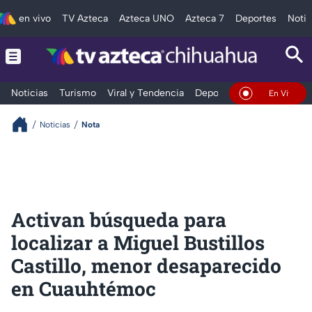
en vivo
TV Azteca
Azteca UNO
Azteca 7
Deportes
Notic
Noticias
Turismo
Viral y Tendencia
Deportes
Espectáculos
En Vivo
Noticias
Nota
Activan búsqueda para
localizar a Miguel Bustillos
Castillo, menor desaparecido
en Cuauhtémoc