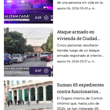
de una persona sin vida en la
vía pública.
agosto 06, 2026 05:42 p. m.
0:29
Ataque armado en
vivienda de Ciudad
Juárez deja cinco
Cinco personas resultaron
heridas luego de un ataque
personas heridas |
armado registrado al interior
VIDEO
de un domicilio en el
agosto 06, 2026 05:37 p. m.
fraccionamiento El
0:37
Campanario.
Suman 65 expedientes
contra funcionarios
municipales de
El Órgano Interno de Control
informó que, hasta julio de
Chihuahua | VIDEO
2026, se han integrado 65