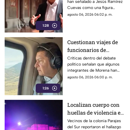
han señalado a Jesús Ramírez
y libertad de expresión
Cuevas como una figura
relevante dentro de la
agosto 06, 2026 06:02 p. m.
estrategia de comunicación
1:28
oficial.
Cuestionan viajes de
funcionarios de
Morena por presuntos
Críticas dentro del debate
político señalan que algunos
gastos alejados de la
integrantes de Morena han
austeridad
sido señalados por realizar
agosto 06, 2026 06:00 p. m.
viajes y utilizar servicios
1:26
considerados de lujo.
Localizan cuerpo con
huellas de violencia en
calles de Parajes del
Vecinos de la colonia Parajes
del Sur reportaron el hallazgo
Sur | VIDEO