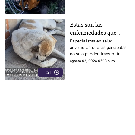
reservas tras recibir el alta
médica.
Estas son las
enfermedades que
pueden ser
Especialistas en salud
advirtieron que las garrapatas
transmitidas por
no solo pueden transmitir
garrapatas; emiten
rickettsiosis.
agosto 06, 2026 05:13 p. m.
recomendaciones
1:21