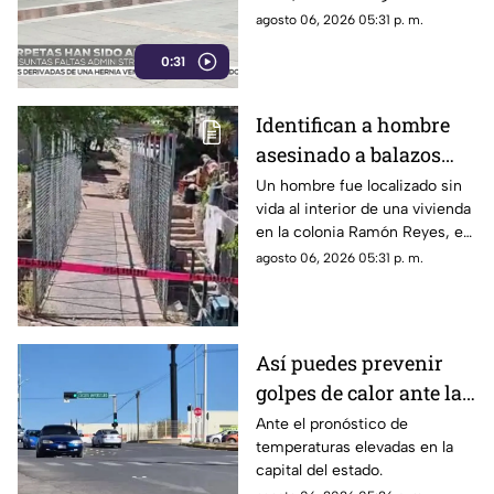
expedientes por presuntas
agosto 06, 2026 05:31 p. m.
irregularidades administrativas.
0:31
Identifican a hombre
asesinado a balazos
dentro de una vivienda
Un hombre fue localizado sin
vida al interior de una vivienda
en la colonia Ramón
en la colonia Ramón Reyes, en
Reyes
la ciudad de Chihuahua, luego
agosto 06, 2026 05:31 p. m.
de recibir varios impactos de
arma de fuego.
Así puedes prevenir
golpes de calor ante las
altas temperaturas en
Ante el pronóstico de
temperaturas elevadas en la
Chihuahua
capital del estado.