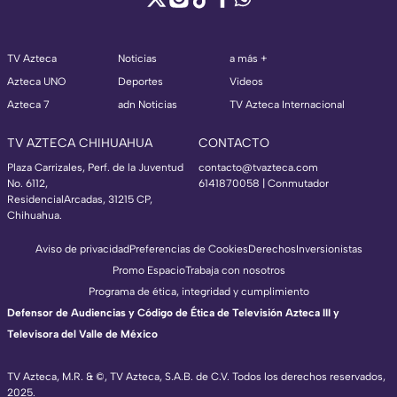
TV Azteca
Noticias
a más +
Azteca UNO
Deportes
Videos
Azteca 7
adn Noticias
TV Azteca Internacional
TV AZTECA CHIHUAHUA
CONTACTO
Plaza Carrizales, Perf. de la Juventud
contacto@tvazteca.com
No. 6112,
6141870058 | Conmutador
ResidencialArcadas, 31215 CP,
Chihuahua.
Aviso de privacidad
Preferencias de Cookies
Derechos
Inversionistas
Promo Espacio
Trabaja con nosotros
Programa de ética, integridad y cumplimiento
Defensor de Audiencias y Código de Ética de Televisión Azteca III y
Televisora del Valle de México
TV Azteca, M.R. & ©, TV Azteca, S.A.B. de C.V. Todos los derechos reservados,
2025.