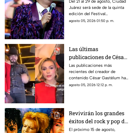
Ciudad Juárez para
Del 21 al 29 de agosto, Ciudad
Juárez será sede de la quinta
rendir homenaje a
edición del Festival
Juan Gabriel
Juangabrielísimo, con una
agosto 05, 2026 01:50 p. m.
agenda que incluye
actividades culturales,
deportivas, musicales y un
concierto.
Las últimas
publicaciones de César
Gastélum que podrían
Las publicaciones más
recientes del creador de
revelar móvil de su
contenido César Gastélum han
asesinato en Culiacán |
sido analizadas por usuarios en
agosto 05, 2026 12:12 p. m.
VIDEO
redes sociales.
Revivirán los grandes
éxitos del rock y pop de
los 80 y 90 en
El próximo 15 de agosto,