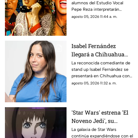
alumnos del Estudio Vocal
Chihuahua; fecha y
Pepe Reza interpretarán
lugar
algunos de los temas más
agosto 05, 2026 11:44 a. m.
emblemáticos del rock y pop
de las décadas de los 80 y 90.
Isabel Fernández
llegará a Chihuahua
con su show "Fuera de
La reconocida comediante de
stand up Isabel Fernández se
Lugar"; fecha y todos
presentará en Chihuahua con
los detalles
su espectáculo “Fuera de
agosto 05, 2026 11:32 a. m.
Lugar”.
'Star Wars' estrena 'El
Noveno Jedi', su
primera serie de anime;
La galaxia de Star Wars
continúa expandiéndose con el
esto debes saber