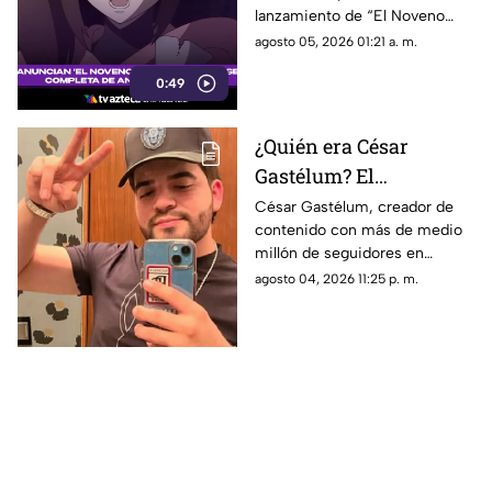
lanzamiento de “El Noveno
Jedi”.
agosto 05, 2026 01:21 a. m.
0:49
¿Quién era César
Gastélum? El
influencer de Culiacán
César Gastélum, creador de
contenido con más de medio
asesinado durante una
millón de seguidores en
transmisión en vivo
TikTok, perdió la vida tras ser
agosto 04, 2026 11:25 p. m.
atacado a balazos en Culiacán.