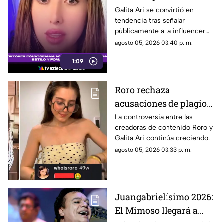
Roro de copiar su
Galita Ari se convirtió en
tendencia tras señalar
contenido y
públicamente a la influencer
personalidad
española Roro por un presunto
agosto 05, 2026 03:40 p. m.
plagio de su formato de videos
1:09
de cocina.
Roro rechaza
acusaciones de plagio
de Galita Ari; polémica
La controversia entre las
creadoras de contenido Roro y
escala por presunto
Galita Ari continúa creciendo.
hackeo | VIDEO
agosto 05, 2026 03:33 p. m.
Juangabrielísimo 2026:
El Mimoso llegará a