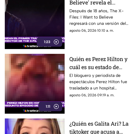
Believe' revela el
primer tráiler de su
Después de 18 años, The X-
Files: I Want to Believe
versión del director
regresará con una versión del
con un enfoque más
director que promete mostrar
agosto 06, 2026 10:10 a. m.
oscuro
la visión original de Chris
1:23
Carter
Quién es Perez Hilton y
cuál es su estado de
salud actual tras ser
El bloguero y periodista de
espectáculos Perez Hilton fue
hospitalizado
trasladado a un hospital
después de que una
agosto 06, 2026 09:19 a. m.
transmisión en vivo desde su
1:11
domicilio generara
preocupación.
¿Quién es Galita Ari? La
tiktoker que acusa a