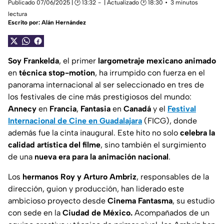
Publicado 07/06/2025 | 🕑 13:32
| Actualizado 🕑 18:30
3 minutos
lectura
Escrito por:
Alán Hernández
Soy Frankelda
, el primer
largometraje mexicano animado
en
técnica stop-motion
, ha irrumpido con fuerza en el
panorama internacional al ser seleccionado en tres de
los festivales de cine más prestigiosos del mundo:
Annecy
en
Francia
,
Fantasia
en
Canadá
y el
Festival
Internacional de Cine en Guadalajara
(FICG), donde
además fue la cinta inaugural. Este hito no solo
celebra la
calidad artística del filme
, sino también el surgimiento
de una
nueva era para la animación nacional
.
Los
hermanos Roy y Arturo Ambriz
, responsables de la
dirección, guion y producción, han liderado este
ambicioso proyecto desde
Cinema Fantasma
, su estudio
con sede en la
Ciudad de México.
Acompañados de un