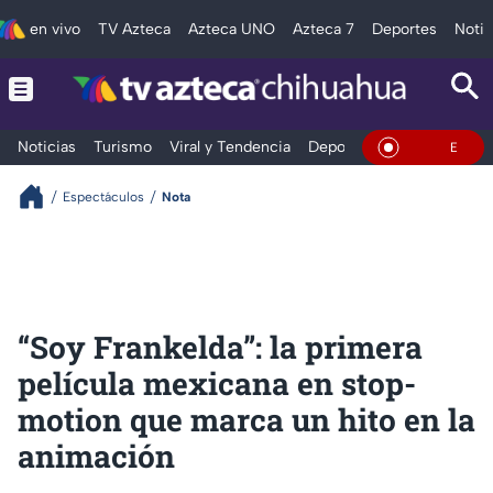
en vivo
TV Azteca
Azteca UNO
Azteca 7
Deportes
Notic
Noticias
Turismo
Viral y Tendencia
Deportes
Espectáculos
En Vivo
Espectáculos
Nota
“Soy Frankelda”: la primera
película mexicana en stop-
motion que marca un hito en la
animación