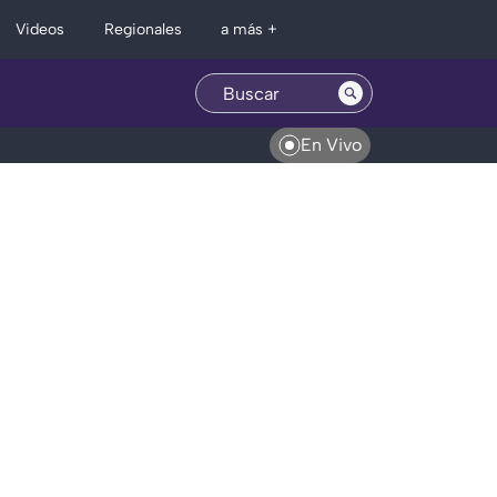
Regionales
Videos
a más +
En Vivo