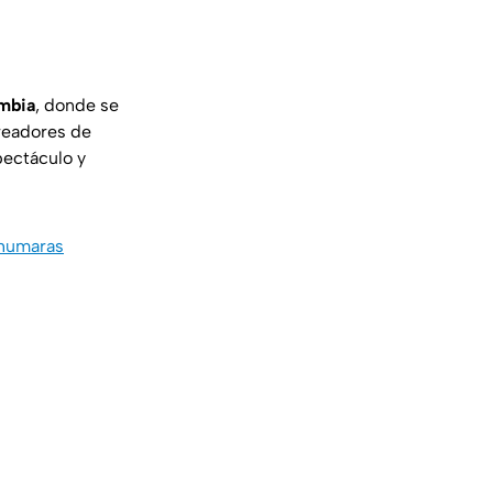
mbia
, donde se
readores de
ectáculo y
rahumaras