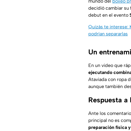
mundo del
boxeo p
decidió cambiar su 
debut en el evento
Quizás te interese:
podrían separarlas
Un entrenami
En un video que ráp
ejecutando combinac
Ataviada con ropa de
aunque también desp
Respuesta a l
Ante los comentario
principal no es com
preparación física 