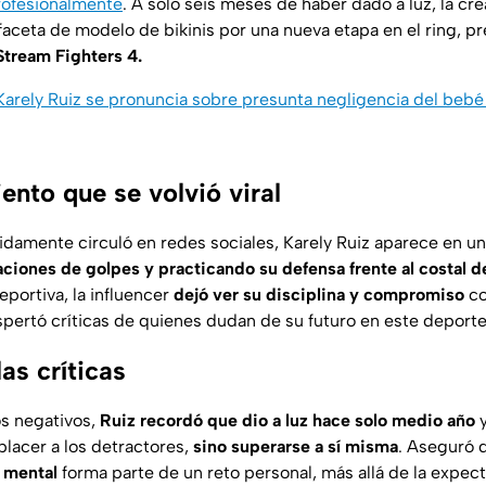
rofesionalmente
. A solo seis meses de haber dado a luz, la c
faceta de modelo de bikinis por una nueva etapa en el ring, p
Stream Fighters 4.
 Karely Ruiz se pronuncia sobre presunta negligencia del bebé
ento que se volvió viral
idamente circuló en redes sociales, Karely Ruiz aparece en un
iones de golpes y practicando su defensa frente al costal 
portiva, la influencer
dejó ver su disciplina y compromiso
co
ertó críticas de quienes dudan de su futuro en este deporte
as críticas
s negativos,
Ruiz recordó que dio a luz hace solo medio año
y
placer a los detractores,
sino superarse a sí misma
. Aseguró 
y mental
forma parte de un reto personal, más allá de la expect