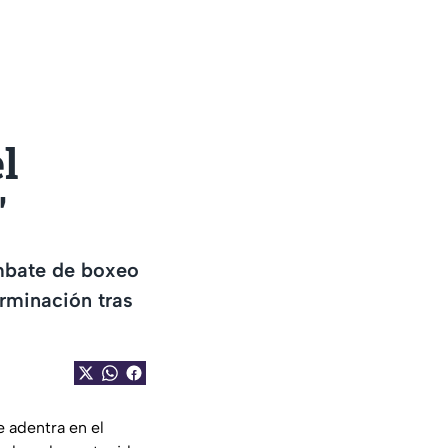
l
"
ombate de boxeo
rminación tras
e adentra en el