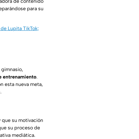
readora de contenido
reparándose para su
 de Lupita TikTok;
 gimnasio,
de entrenamiento
.
n esta nueva meta,
.
 que su motivación
que su proceso de
ativa mediática.