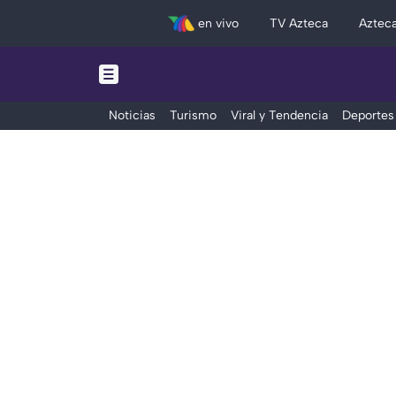
en vivo
TV Azteca
Aztec
Noticias
Turismo
Viral y Tendencia
Deportes