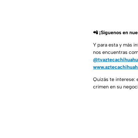
📲 ¡Síguenos en nu
Y para esta y más i
nos encuentras co
@tvaztecachihuahu
www.aztecachihua
Quizás te interese: 
crimen en su negoc