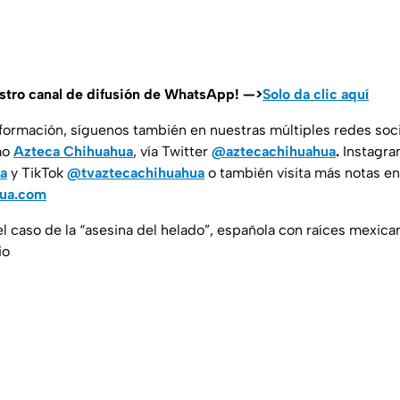
estro canal de difusión de WhatsApp! —>
Solo da clic aquí
nformación, síguenos también en nuestras múltiples redes soc
mo
Azteca Chihuahua
, vía Twitter
@aztecachihuahua
.
Instagr
a
y TikTok
@tvaztecachihuahua
o también visita más notas en
hua.com
el caso de la “asesina del helado”, española con raíces mexic
io