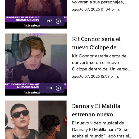
volverán a sus personajes,
mientras Oded Fehr y Kevin J.
agosto 07, 2026 01:04 p. m.
O’Connor también se
1:17
incorporan nuevamente a la
franquicia.
Kit Connor sería el
nuevo Cíclope de
Marvel: así será su
Kit Connor estaría cerca de
convertirse en el nuevo
llegada a los 'X-Men'
Cíclope dentro del Universo
Cinematográfico de Marvel.
agosto 07, 2026 12:59 p. m.
1:10
Danna y El Malilla
estrenan nuevo
videoclip y aumentan
El nuevo video musical de
Danna y El Malilla para “Si se
expectativa entre sus
acaba el mundo” llegó tras el