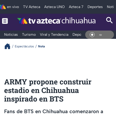
en vivo
TV Azteca
Azteca UNO
Azteca 7
Deportes
Notic
Noticias
Turismo
Viral y Tendencia
Deportes
Espectáculos
En Vi
Espectáculos
Nota
ARMY propone construir
estadio en Chihuahua
inspirado en BTS
Fans de BTS en Chihuahua comenzaron a