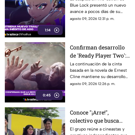
Blue Lock presentó un nuevo
live action de 'Blue
avance a pocos días de su
Lock'
estreno en Japón.
agosto 09, 2026 12:31 p. m.
1:14
Confirman desarrollo
de 'Ready Player Two':
lo que se sabe de la
La continuación de la cinta
basada en la novela de Ernest
secuela de 'Ready
Cline mantiene su desarrollo
Player One'
con Zak Penn nuevamente
agosto 09, 2026 12:26 p. m.
involucrado en el guion y
0:45
Steven Spielberg como
productor.
Conoce "¡Arre!",
colectivo que busca
impulsar la producción
El grupo reúne a cineastas y