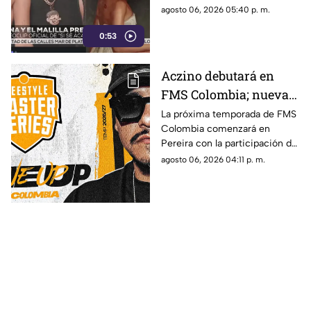
fans
buen recibimiento del sencillo
agosto 06, 2026 05:40 p. m.
lanzado en junio.
0:53
Aczino debutará en
FMS Colombia; nueva
temporada ya tiene
La próxima temporada de FMS
Colombia comenzará en
fecha de inicio
Pereira con la participación del
mexicano Aczino y el regreso
agosto 06, 2026 04:11 p. m.
del colombiano Valles-T.