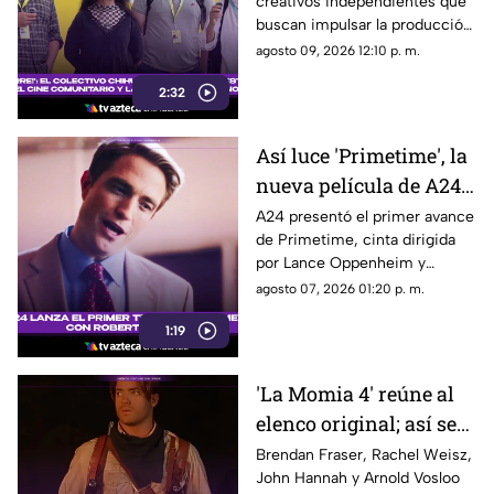
creativos independientes que
cinematográfica en
buscan impulsar la producción
Chihuahua
audiovisual desde Chihuahua.
agosto 09, 2026 12:10 p. m.
2:32
Así luce 'Primetime', la
nueva película de A24
con Robert Pattinson
A24 presentó el primer avance
de Primetime, cinta dirigida
como protagonista
por Lance Oppenheim y
protagonizada por Robert
agosto 07, 2026 01:20 p. m.
Pattinson como el periodista
1:19
Chris Hansen.
'La Momia 4' reúne al
elenco original; así será
el regreso de Rick
Brendan Fraser, Rachel Weisz,
John Hannah y Arnold Vosloo
O’Connell e Imhotep