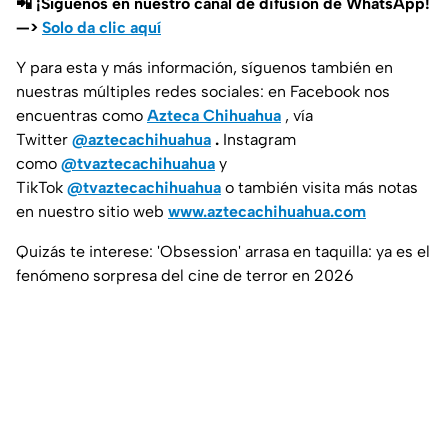
📲 ¡Síguenos en nuestro canal de difusión de WhatsApp!
—>
Solo da clic aquí
Y para esta y más información, síguenos también en
nuestras múltiples redes sociales: en Facebook nos
encuentras como
Azteca Chihuahua
, vía
Twitter
@aztecachihuahua
.
Instagram
como
@tvaztecachihuahua
y
TikTok
@tvaztecachihuahua
o también visita más notas
en nuestro sitio web
www.aztecachihuahua.com
Quizás te interese: 'Obsession' arrasa en taquilla: ya es el
fenómeno sorpresa del cine de terror en 2026