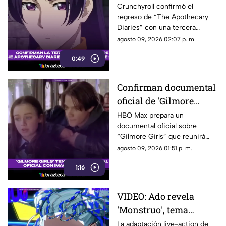
temporada 3: el anime
Crunchyroll confirmó el
regreso de “The Apothecary
regresará en octubre
Diaries” con una tercera
temporada que llegará dividida
agosto 09, 2026 02:07 p. m.
en dos partes.
0:49
Confirman documental
oficial de 'Gilmore
Girls' con material
HBO Max prepara un
documental oficial sobre
inédito de la serie
“Gilmore Girls” que reunirá
testimonios de sus
agosto 09, 2026 01:51 p. m.
protagonistas y creadores.
1:16
VIDEO: Ado revela
'Monstruo', tema
principal de la película
La adaptación live-action de