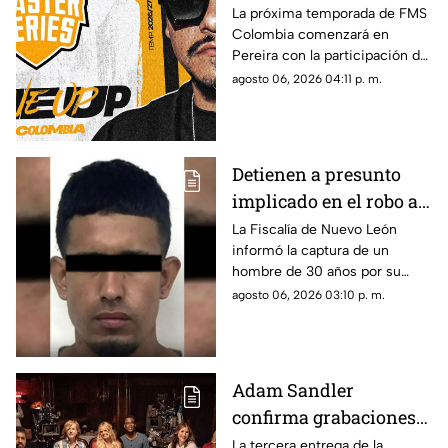
temporada ya tiene
La próxima temporada de FMS
Colombia comenzará en
fecha de inicio
Pereira con la participación del
mexicano Aczino y el regreso
agosto 06, 2026 04:11 p. m.
del colombiano Valles-T.
Detienen a presunto
implicado en el robo a
la casa de Karely Ruiz;
La Fiscalía de Nuevo León
informó la captura de un
huellas dactilares
hombre de 30 años por su
fueron clave
presunta participación en el
agosto 06, 2026 03:10 p. m.
asalto a la vivienda de la
influencer Karely Ruiz.
Adam Sandler
confirma grabaciones
de 'Son Como Niños 3';
La tercera entrega de la