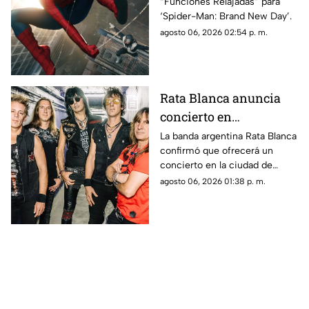
“Funciones Relajadas” para
funciones adaptadas
‘Spider-Man: Brand New Day’.
para personas
agosto 06, 2026 02:54 p. m.
neurodivergentes
Rata Blanca anuncia
concierto en
Chihuahua capital:
La banda argentina Rata Blanca
confirmó que ofrecerá un
confirman fecha
concierto en la ciudad de
Chihuahua como parte de su
agosto 06, 2026 01:38 p. m.
nueva gira.