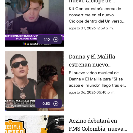
nuevo Cíclope de
Marvel: así será su
Kit Connor estaría cerca de
convertirse en el nuevo
llegada a los 'X-Men'
Cíclope dentro del Universo
Cinematográfico de Marvel.
agosto 07, 2026 12:59 p. m.
1:10
Danna y El Malilla
estrenan nuevo
videoclip y aumentan
El nuevo video musical de
Danna y El Malilla para “Si se
expectativa entre sus
acaba el mundo” llegó tras el
fans
buen recibimiento del sencillo
agosto 06, 2026 05:40 p. m.
lanzado en junio.
0:53
Aczino debutará en
FMS Colombia; nueva