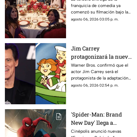
franquicia de comedia ya
vuelve elenco original
comenzó su filmación bajo la
producción de Netflix.
agosto 06, 2026 03:05 p. m.
Jim Carrey
protagonizará la nueva
película live-action de
Warner Bros. confirmó que el
actor Jim Carrey será el
'Los Supersónicos'
protagonista de la adaptación
en acción real de “Los
agosto 06, 2026 02:54 p. m.
Supersónicos”.
'Spider-Man: Brand
New Day' llega a
Chihuahua con
Cinépolis anunció nuevas