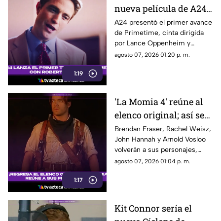
nueva película de A24
con Robert Pattinson
A24 presentó el primer avance
de Primetime, cinta dirigida
como protagonista
por Lance Oppenheim y
protagonizada por Robert
agosto 07, 2026 01:20 p. m.
Pattinson como el periodista
1:19
Chris Hansen.
'La Momia 4' reúne al
elenco original; así será
el regreso de Rick
Brendan Fraser, Rachel Weisz,
John Hannah y Arnold Vosloo
O’Connell e Imhotep
volverán a sus personajes,
mientras Oded Fehr y Kevin J.
agosto 07, 2026 01:04 p. m.
O’Connor también se
1:17
incorporan nuevamente a la
franquicia.
Kit Connor sería el