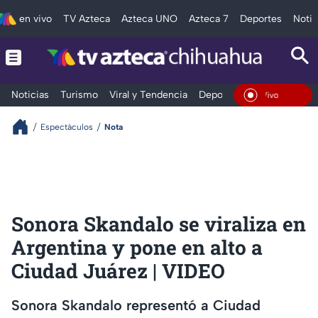
en vivo
TV Azteca
Azteca UNO
Azteca 7
Deportes
Notic
Noticias
Turismo
Viral y Tendencia
Deportes
Espectáculos
En Vivo
Espectáculos
Nota
Sonora Skandalo se viraliza en
Argentina y pone en alto a
Ciudad Juárez | VIDEO
Sonora Skandalo representó a Ciudad