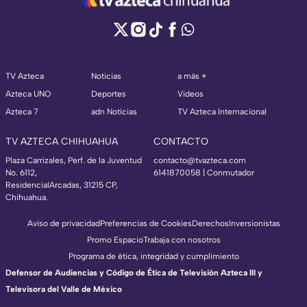
TV Azteca
Noticias
a más +
Azteca UNO
Deportes
Videos
Azteca 7
adn Noticias
TV Azteca Internacional
TV AZTECA CHIHUAHUA
CONTACTO
Plaza Carrizales, Perf. de la Juventud
contacto@tvazteca.com
No. 6112,
6141870058 | Conmutador
ResidencialArcadas, 31215 CP,
Chihuahua.
Aviso de privacidad
Preferencias de Cookies
Derechos
Inversionistas
Promo Espacio
Trabaja con nosotros
Programa de ética, integridad y cumplimiento
Defensor de Audiencias y Código de Ética de Televisión Azteca III y
Televisora del Valle de México