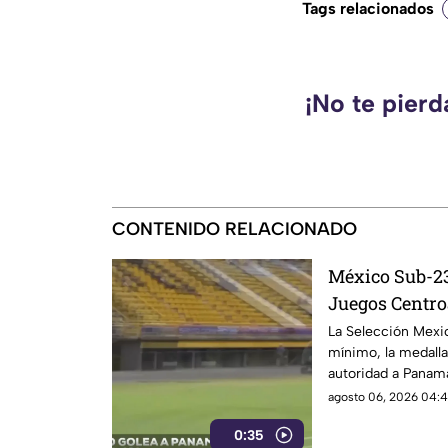
Tags relacionados
¡No te pier
CONTENIDO RELACIONADO
México Sub-23 
Juegos Centro
2026 tras gol
La Selección Mex
mínimo, la medall
autoridad a Panam
agosto 06, 2026 04:4
0:35