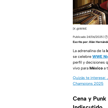
|X @WWE
Publicado 24/06/2025 | 🕑
Escrito por:
Alán Hernánd
La adrenalina de la
l
se celebre
WWE Nig
perfil y decisiones 
vivo para
México
a 
Quizás te interese:
Champions 2025
Cena y Punk 
Indiscutido