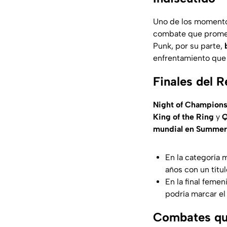
Uno de los momento
combate que promete
Punk, por su parte,
enfrentamiento que 
Finales del 
Night of Champion
King of the Ring
y
Q
mundial en Summe
En la categoría 
años con un títul
En la final femen
podría marcar el 
Combates que