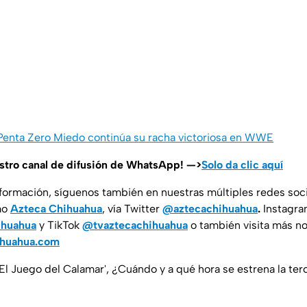
 Penta Zero Miedo continúa su racha victoriosa en WWE
estro canal de difusión de WhatsApp! —>
Solo da clic aquí
nformación, síguenos también en nuestras múltiples redes soc
mo
Azteca Chihuahua
, vía Twitter
@aztecachihuahua
.
Instagr
ihuahua
y TikTok
@tvaztecachihuahua
o también visita más no
ihuahua.com
 'El Juego del Calamar', ¿Cuándo y a qué hora se estrena la te