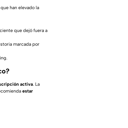
que han elevado la
reciente que dejó fuera a
istoria marcada por
ing.
co?
scripción activa
. La
 recomienda
estar