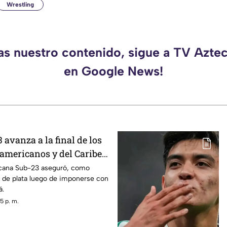
Wrestling
das nuestro contenido, sigue a TV Azte
en Google News!
avanza a la final de los
americanos y del Caribe
ear a Panamá
icana Sub-23 aseguró, como
a de plata luego de imponerse con
á.
5 p. m.