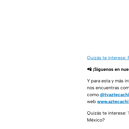
Quizás te interese:
📲 ¡Síguenos en nu
Y para esta y más i
nos encuentras co
como
@tvaztecach
web
www.aztecach
Quizás te interese:
México?