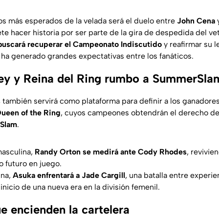
s más esperados de la velada será el duelo entre
John Cena
 hacer historia por ser parte de la gira de despedida del ve
buscará recuperar el Campeonato Indiscutido
y reafirmar su 
ha generado grandes expectativas entre los fanáticos.
Rey y Reina del Ring rumbo a SummerSla
s
también servirá como plataforma para definir a los ganadores
ueen of the Ring
, cuyos campeones obtendrán el derecho d
rSlam
.
masculina,
Randy Orton se medirá ante Cody Rhodes
, revivie
o futuro en juego.
ina,
Asuka enfrentará a Jade Cargill
, una batalla entre experi
inicio de una nueva era en la división femenil.
 encienden la cartelera