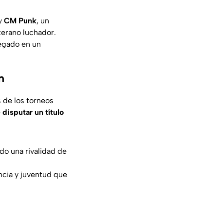
y
CM Punk
, un
terano luchador.
legado en un
m
 de los torneos
e
disputar un título
ndo una rivalidad de
encia y juventud que