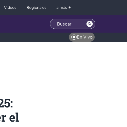
Regionales
Videos
a más +
En Vivo
5:
r el