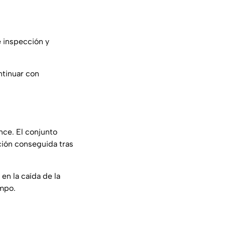
de inspección y
ntinuar con
nce. El conjunto
ción conseguida tras
n la caída de la
ampo.