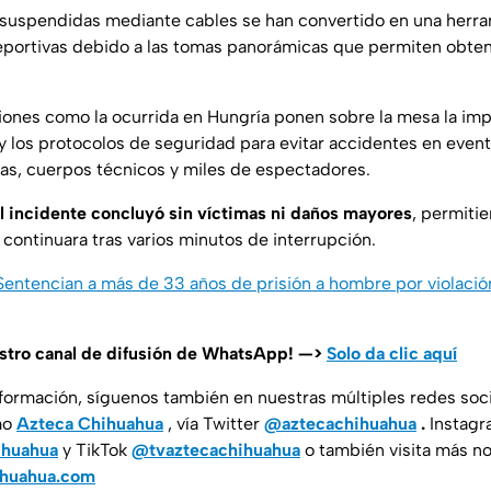
suspendidas mediante cables se han convertido en una herra
eportivas debido a las tomas panorámicas que permiten obten
iones como la ocurrida en Hungría ponen sobre la mesa la imp
 y los protocolos de seguridad para evitar accidentes en eve
tas, cuerpos técnicos y miles de espectadores.
el incidente concluyó sin víctimas ni daños mayores
, permiti
continuara tras varios minutos de interrupción.
 Sentencian a más de 33 años de prisión a hombre por violaci
estro canal de difusión de WhatsApp! —>
Solo da clic aquí
nformación, síguenos también en nuestras múltiples redes soc
mo
Azteca Chihuahua
, vía Twitter
@aztecachihuahua
.
Instagr
ihuahua
y TikTok
@tvaztecachihuahua
o también visita más no
ihuahua.com