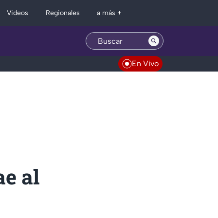
Regionales
Videos
a más +
En Vivo
e al