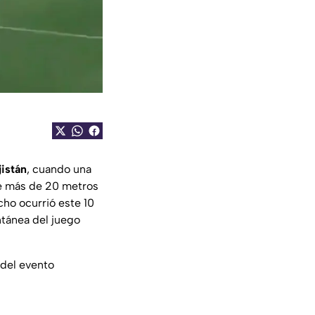
jistán
, cuando una
de más de 20 metros
cho ocurrió este 10
ntánea del juego
 del evento