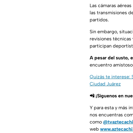
Las cámaras aéreas 
las transmisiones d
partidos.
Sin embargo, situac
revisiones técnicas
participan deportis
A pesar del susto, 
encuentro amistoso 
Quizás te interese:
Ciudad Juárez
📲 ¡Síguenos en nu
Y para esta y más i
nos encuentras co
como
@tvaztecach
web
www.aztecach