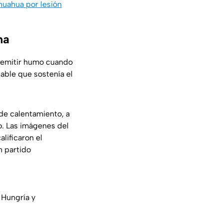
huahua por lesión
ma
a emitir humo cuando
cable que sostenía el
 de calentamiento, a
o. Las imágenes del
lificaron el
n partido
 Hungría y