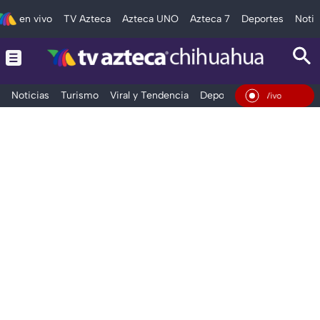
en vivo
TV Azteca
Azteca UNO
Azteca 7
Deportes
Notic
Noticias
Turismo
Viral y Tendencia
Deportes
Espectáculos
En Vivo