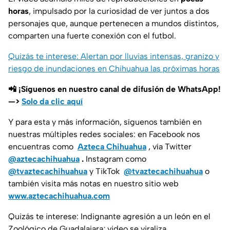
horas
, impulsado por la curiosidad de ver juntos a dos
personajes que, aunque pertenecen a mundos distintos,
comparten una fuerte conexión con el futbol.
Quizás te interese: Alertan por lluvias intensas, granizo y
riesgo de inundaciones en Chihuahua las próximas horas
📲 ¡Síguenos en nuestro canal de difusión de WhatsApp!
—>
Solo da clic aquí
Y para esta y más información, síguenos también en
nuestras múltiples redes sociales: en Facebook nos
encuentras como
Azteca Chihuahua
, vía Twitter
@aztecachihuahua
.
Instagram como
@tvaztecachihuahua
y TikTok
@tvaztecachihuahua
o
también visita más notas en nuestro sitio web
www.aztecachihuahua.com
Quizás te interese: Indignante agresión a un león en el
Zoológico de Guadalajara; video se viraliza