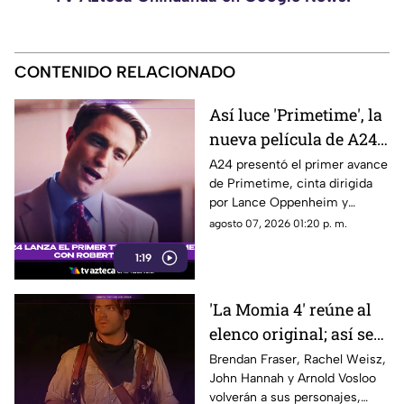
CONTENIDO RELACIONADO
Así luce 'Primetime', la
nueva película de A24
con Robert Pattinson
A24 presentó el primer avance
de Primetime, cinta dirigida
como protagonista
por Lance Oppenheim y
protagonizada por Robert
agosto 07, 2026 01:20 p. m.
Pattinson como el periodista
1:19
Chris Hansen.
'La Momia 4' reúne al
elenco original; así será
el regreso de Rick
Brendan Fraser, Rachel Weisz,
John Hannah y Arnold Vosloo
O’Connell e Imhotep
volverán a sus personajes,