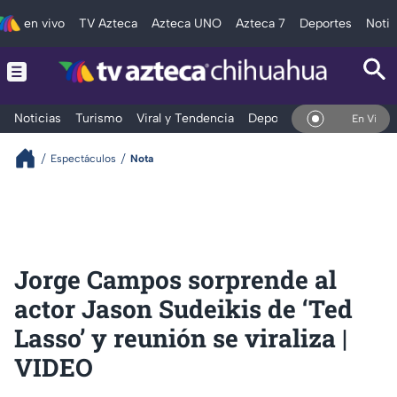
en vivo
TV Azteca
Azteca UNO
Azteca 7
Deportes
Notic
Noticias
Turismo
Viral y Tendencia
Deportes
Espectáculos
En Vivo
Espectáculos
Nota
Jorge Campos sorprende al
actor Jason Sudeikis de ‘Ted
Lasso’ y reunión se viraliza |
VIDEO