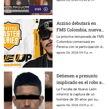
agosto 06, 2026 05:40 p. m.
lanzado en junio.
0:53
Aczino debutará en
FMS Colombia; nueva
temporada ya tiene
La próxima temporada de FMS
Colombia comenzará en
fecha de inicio
Pereira con la participación del
mexicano Aczino y el regreso
agosto 06, 2026 04:11 p. m.
del colombiano Valles-T.
Detienen a presunto
implicado en el robo a
la casa de Karely Ruiz;
La Fiscalía de Nuevo León
informó la captura de un
huellas dactilares
hombre de 30 años por su
fueron clave
presunta participación en el
agosto 06, 2026 03:10 p. m.