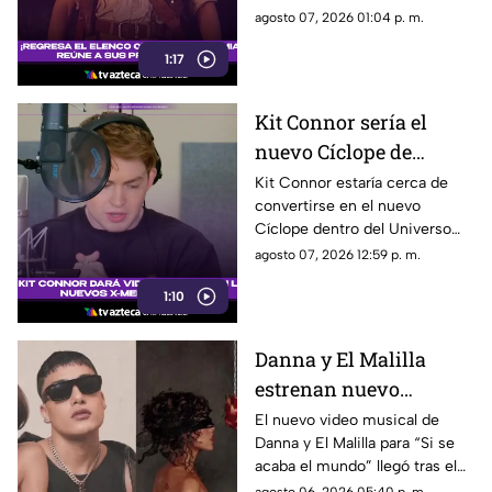
mientras Oded Fehr y Kevin J.
agosto 07, 2026 01:04 p. m.
O’Connor también se
1:17
incorporan nuevamente a la
franquicia.
Kit Connor sería el
nuevo Cíclope de
Marvel: así será su
Kit Connor estaría cerca de
convertirse en el nuevo
llegada a los 'X-Men'
Cíclope dentro del Universo
Cinematográfico de Marvel.
agosto 07, 2026 12:59 p. m.
1:10
Danna y El Malilla
estrenan nuevo
videoclip y aumentan
El nuevo video musical de
Danna y El Malilla para “Si se
expectativa entre sus
acaba el mundo” llegó tras el
fans
buen recibimiento del sencillo