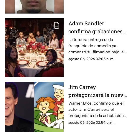
asalto a la vivienda de la
influencer Karely Ruiz.
Adam Sandler
confirma grabaciones
de 'Son Como Niños 3';
La tercera entrega de la
franquicia de comedia ya
vuelve elenco original
comenzó su filmación bajo la
producción de Netflix.
agosto 06, 2026 03:05 p. m.
Jim Carrey
protagonizará la nueva
película live-action de
Warner Bros. confirmó que el
actor Jim Carrey será el
'Los Supersónicos'
protagonista de la adaptación
en acción real de “Los
agosto 06, 2026 02:54 p. m.
Supersónicos”.