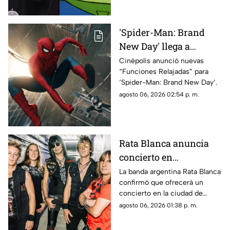
'Spider-Man: Brand
New Day' llega a
Chihuahua con
Cinépolis anunció nuevas
“Funciones Relajadas” para
funciones adaptadas
‘Spider-Man: Brand New Day’.
para personas
agosto 06, 2026 02:54 p. m.
neurodivergentes
Rata Blanca anuncia
concierto en
Chihuahua capital:
La banda argentina Rata Blanca
confirmó que ofrecerá un
confirman fecha
concierto en la ciudad de
Chihuahua como parte de su
agosto 06, 2026 01:38 p. m.
nueva gira.