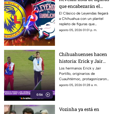
que encabezarán el
Clásico de Leyendas
El Clásico de Leyendas llegará
a Chihuahua con un plantel
entre América y Chivas
repleto de figuras que
en Chihuahua
marcaron una época en la Liga
agosto 05, 2026 01:01 p. m.
MX.
Chihuahuenses hacen
historia: Erick y Jair
Portillo conquistan el
Los hermanos Erick y Jair
Portillo, originarios de
salto de altura en Santo
Cuauhtémoc, protagonizaron
Domingo 2026
una jornada histórica para el
agosto 05, 2026 01:28 a. m.
atletismo mexicano.
0:56
Vozinha ya está en