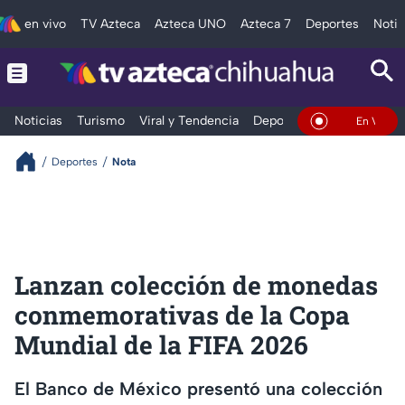
en vivo
TV Azteca
Azteca UNO
Azteca 7
Deportes
Notic
Noticias
Turismo
Viral y Tendencia
Deportes
Espectáculos
En Vivo
Deportes
Nota
Lanzan colección de monedas
conmemorativas de la Copa
Mundial de la FIFA 2026
El Banco de México presentó una colección