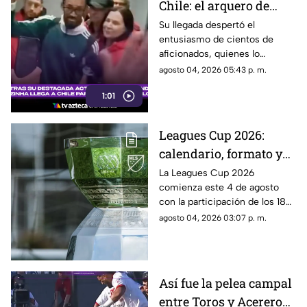
Chile: el arquero de
Cabo Verde se acerca a
Su llegada despertó el
entusiasmo de cientos de
convertirse en refuerzo
aficionados, quienes lo
de Colo Colo
recibieron con cánticos y
agosto 04, 2026 05:43 p. m.
banderas tras su destacada
1:01
actuación en el Mundial 2026
Leagues Cup 2026:
calendario, formato y
todo lo que debes saber
La Leagues Cup 2026
comienza este 4 de agosto
del torneo entre Liga
con la participación de los 18
MX y MLS
clubes de la Liga MX y los 18
agosto 04, 2026 03:07 p. m.
mejores equipos de la MLS.
Así fue la pelea campal
entre Toros y Acereros