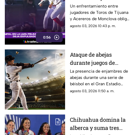
de la LMB; hay
Un enfrentamiento entre
jugadores de Toros de Tijuana
expulsados y un
y Acereros de Monclova obligó
jugador hospitalizado
a suspender temporalmente el
agosto 03, 2026 10:43 p. m.
encuentro de la Liga Mexicana
0:56
de Beisbol.
Ataque de abejas
durante juegos de
béisbol en Parral deja
La presencia de enjambres de
abejas durante una serie de
19 aficionados heridos |
béisbol en el Gran Estadio
VIDEO
Parral provocó la atención de
agosto 03, 2026 11:50 a. m.
19 aficionados por picaduras.
Chihuahua domina la
alberca y suma tres