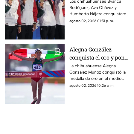
oros en Santo Domingo
Los chihuahuenses Byanca
Rodríguez, Ava Chávez y
2026
Humberto Nájera conquistaron
tres medallas de oro en la
agosto 02, 2026 01:51 p. m.
última jornada de natación de
Santo Domingo 2026.
Alegna González
conquista el oro y pone
en alto a Chihuahua en
La chihuahuense Alegna
González Muñoz conquistó la
Santo Domingo
medalla de oro en el medio
maratón de marcha de los
agosto 02, 2026 10:26 a. m.
Juegos Centroamericanos y
del Caribe Santo Domingo
2026.