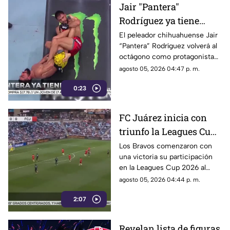
Jair "Pantera"
Rodríguez ya tiene
rival para su regreso a
El peleador chihuahuense Jair
“Pantera” Rodríguez volverá al
UFC | VIDEO
octágono como protagonista
de una función estelar de UFC.
agosto 05, 2026 04:47 p. m.
0:23
FC Juárez inicia con
triunfo la Leagues Cup
2026 | VIDEO
Los Bravos comenzaron con
una victoria su participación
en la Leagues Cup 2026 al
imponerse 2-1 como visitantes
agosto 05, 2026 04:44 p. m.
al Minnesota United.
2:07
Revelan lista de figuras