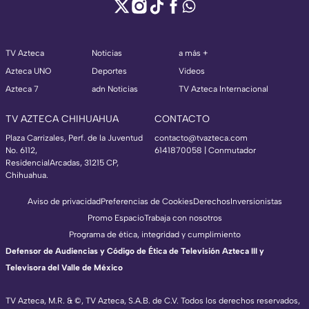
TV Azteca
Noticias
a más +
Azteca UNO
Deportes
Videos
Azteca 7
adn Noticias
TV Azteca Internacional
TV AZTECA CHIHUAHUA
CONTACTO
Plaza Carrizales, Perf. de la Juventud
contacto@tvazteca.com
No. 6112,
6141870058 | Conmutador
ResidencialArcadas, 31215 CP,
Chihuahua.
Aviso de privacidad
Preferencias de Cookies
Derechos
Inversionistas
Promo Espacio
Trabaja con nosotros
Programa de ética, integridad y cumplimiento
Defensor de Audiencias y Código de Ética de Televisión Azteca III y
Televisora del Valle de México
TV Azteca, M.R. & ©, TV Azteca, S.A.B. de C.V. Todos los derechos reservados,