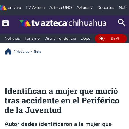
en vivo
TV Azteca
Azteca UNO
Azteca 7
Deportes
Notic
Noticias
Turismo
Viral y Tendencia
Deportes
Espectáculos
En Vivo
Noticias
Nota
Identifican a mujer que murió
tras accidente en el Periférico
de la Juventud
Autoridades identificaron a la mujer que