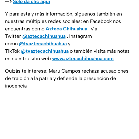
—>
Solo da clic aquí
Y para esta y más información, síguenos también en
nuestras múltiples redes sociales: en Facebook nos
encuentras como
Azteca Chihuahua
, vía
Twitter
@aztecachihuahua
.
Instagram
como
@tvaztecachihuahua
y
TikTok
@tvaztecachihuahua
o también visita más notas
en nuestro sitio web
www.aztecachihuahua.com
Quizás te interese: Maru Campos rechaza acusaciones
de traición a la patria y defiende la presunción de
inocencia