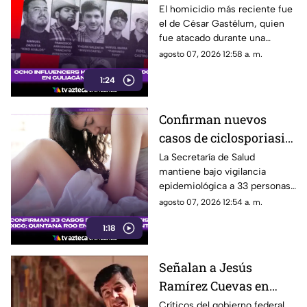
Culiacán desde 2024?
El homicidio más reciente fue
el de César Gastélum, quien
César Gastélum el más
fue atacado durante una
reciente
transmisión en vivo.
agosto 07, 2026 12:58 a. m.
1:24
Confirman nuevos
casos de ciclosporiasis
en México; este estado
La Secretaría de Salud
mantiene bajo vigilancia
concentra la mayor
epidemiológica a 33 personas
cifra
diagnosticadas con
agosto 07, 2026 12:54 a. m.
ciclosporiasis.
1:18
Señalan a Jesús
Ramírez Cuevas en
debate sobre regulación
Críticos del gobierno federal