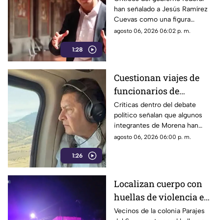
han señalado a Jesús Ramírez
y libertad de expresión
Cuevas como una figura
relevante dentro de la
agosto 06, 2026 06:02 p. m.
estrategia de comunicación
1:28
oficial.
Cuestionan viajes de
funcionarios de
Morena por presuntos
Críticas dentro del debate
político señalan que algunos
gastos alejados de la
integrantes de Morena han
austeridad
sido señalados por realizar
agosto 06, 2026 06:00 p. m.
viajes y utilizar servicios
1:26
considerados de lujo.
Localizan cuerpo con
huellas de violencia en
calles de Parajes del
Vecinos de la colonia Parajes