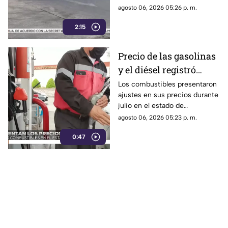
agosto 06, 2026 05:26 p. m.
2:15
Precio de las gasolinas
y el diésel registró
variaciones en
Los combustibles presentaron
ajustes en sus precios durante
Chihuahua durante
julio en el estado de
julio | VIDEO
Chihuahua.
agosto 06, 2026 05:23 p. m.
0:47