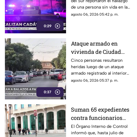
del Sur reportaron el hallazgo
Sur | VIDEO
de una persona sin vida en la
vía pública.
agosto 06, 2026 05:42 p. m.
0:29
Ataque armado en
vivienda de Ciudad
Juárez deja cinco
Cinco personas resultaron
heridas luego de un ataque
personas heridas |
armado registrado al interior
VIDEO
de un domicilio en el
agosto 06, 2026 05:37 p. m.
fraccionamiento El
0:37
Campanario.
Suman 65 expedientes
contra funcionarios
municipales de
El Órgano Interno de Control
informó que, hasta julio de
Chihuahua | VIDEO