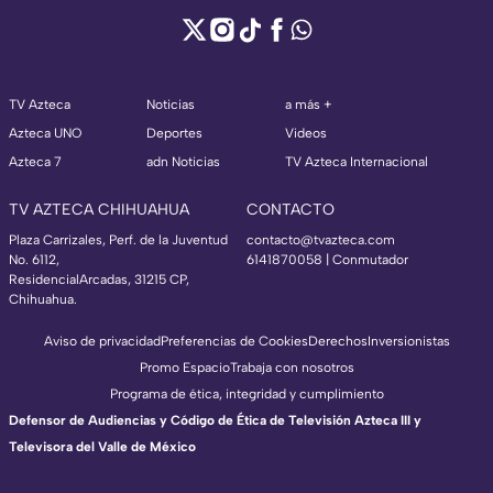
TV Azteca
Noticias
a más +
Azteca UNO
Deportes
Videos
Azteca 7
adn Noticias
TV Azteca Internacional
TV AZTECA CHIHUAHUA
CONTACTO
Plaza Carrizales, Perf. de la Juventud
contacto@tvazteca.com
No. 6112,
6141870058 | Conmutador
ResidencialArcadas, 31215 CP,
Chihuahua.
Aviso de privacidad
Preferencias de Cookies
Derechos
Inversionistas
Promo Espacio
Trabaja con nosotros
Programa de ética, integridad y cumplimiento
Defensor de Audiencias y Código de Ética de Televisión Azteca III y
Televisora del Valle de México