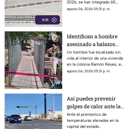
2026, se han integrado 65
expedientes por presuntas
agosto 06, 2026 05:31 p. m.
irregularidades administrativas.
0:31
Identifican a hombre
asesinado a balazos
dentro de una vivienda
Un hombre fue localizado sin
vida al interior de una vivienda
en la colonia Ramón
en la colonia Ramón Reyes, en
Reyes
la ciudad de Chihuahua.
agosto 06, 2026 05:31 p. m.
Así puedes prevenir
golpes de calor ante las
altas temperaturas en
Ante el pronóstico de
temperaturas elevadas en la
Chihuahua
capital del estado.