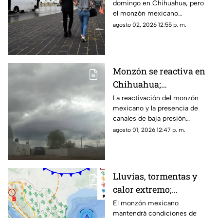
domingo en Chihuahua, pero
onda de calor
el monzón mexicano
mantendrá lluvias fuertes,
agosto 02, 2026 12:55 p. m.
rachas de viento y posible
caída de granizo.
Monzón se reactiva en
Chihuahua;
pronostican lluvias,
La reactivación del monzón
mexicano y la presencia de
fuertes vientos y
canales de baja presión
temperaturas de hasta
provocarán lluvias, fuertes
agosto 01, 2026 12:47 p. m.
39°C
rachas de viento y altas
temperaturas en Chihuahua.
Lluvias, tormentas y
calor extremo;
pronóstico del clima
El monzón mexicano
mantendrá condiciones de
para el fin de semana