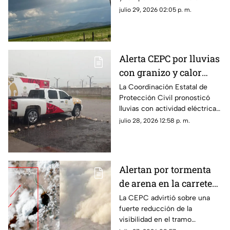
grados centígrados en el norte
julio 29, 2026 02:05 p. m.
del estado durante el resto de
la semana.
Alerta CEPC por lluvias
con granizo y calor
extremo en Chihuahua
La Coordinación Estatal de
Protección Civil pronosticó
lluvias con actividad eléctrica y
posible granizo en la Sierra
julio 28, 2026 12:58 p. m.
Tarahumara.
Alertan por tormenta
de arena en la carretera
Samalayuca–
La CEPC advirtió sobre una
fuerte reducción de la
Ahumada; piden evitar
visibilidad en el tramo
viajes