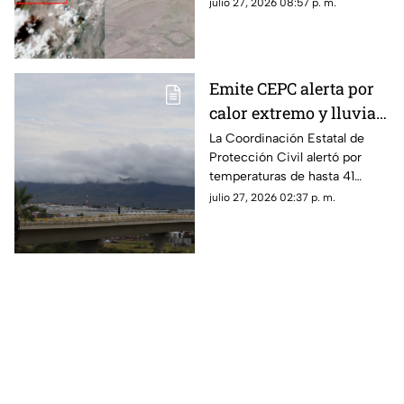
carretero Samalayuca–
julio 27, 2026 08:57 p. m.
Ahumada debido a una
tormenta de arena.
Emite CEPC alerta por
calor extremo y lluvias
para gran parte de
La Coordinación Estatal de
Protección Civil alertó por
Chihuahua
temperaturas de hasta 41
grados en el norte y centro-sur
julio 27, 2026 02:37 p. m.
de Chihuahua.