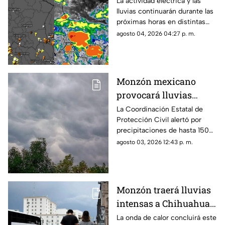
Chihuahua; emiten
La actividad eléctrica y las
lluvias continuarán durante las
aviso para 16
próximas horas en distintas
municipios
regiones de Chihuahua, de
agosto 04, 2026 04:27 p. m.
acuerdo con el más reciente
reporte meteorológico.
Monzón mexicano
provocará lluvias
intensas, granizo y
La Coordinación Estatal de
Protección Civil alertó por
fuertes vientos en
precipitaciones de hasta 150
Chihuahua esta
milímetros, rachas de viento
agosto 03, 2026 12:43 p. m.
semana
de 70 km/h y ambiente
caluroso en distintas regiones.
Monzón traerá lluvias
intensas a Chihuahua;
esta fecha termina la
La onda de calor concluirá este