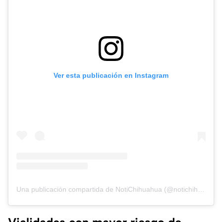
Ver esta publicación en Instagram
Una publicación compartida de NotiChihuahua (@notichihuahua_momento)