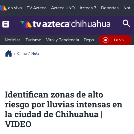
en vivo
TV Azteca
Azteca UNO
Azteca 7
Deportes
Notic
Noticias
Turismo
Viral y Tendencia
Deportes
Espectáculos
En Vivo
Clima
Nota
Identifican zonas de alto
riesgo por lluvias intensas en
la ciudad de Chihuahua |
VIDEO