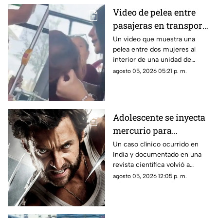
Video de pelea entre
pasajeras en transporte
público se vuelve viral
Un video que muestra una
pelea entre dos mujeres al
en redes sociales
interior de una unidad de
transporte público comenzó a
agosto 05, 2026 05:21 p. m.
circular en redes sociales.
Adolescente se inyecta
mercurio para
parecerse a Wolverine
Un caso clínico ocurrido en
India y documentado en una
y termina
revista científica volvió a
hospitalizado
generar interés por los riesgos
agosto 05, 2026 12:05 p. m.
de la exposición al mercurio.