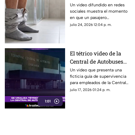
explosiva" en
Un video difundido en redes
sociales muestra el momento
transporte público;
en que un pasajero
video se viraliza
aparentemente sufrió un
julio 24, 2026 12:04 p. m.
incidente estomacal dentro de
una unidad de transporte
público.
El tétrico video de la
Central de Autobuses
de Chihuahua que
Un video que presenta una
ficticia guía de supervivencia
causa furor en redes
para empleados de la Central
sociales
de Autobuses de Chihuahua ha
julio 17, 2026 01:24 p. m.
causado sensación en redes
1:01
sociales.