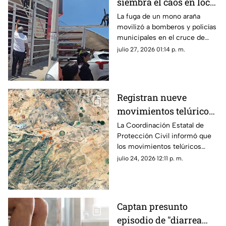
siembra el caos en local
de barbacoa en
La fuga de un mono araña
movilizó a bomberos y policías
Chihuahua | VIDEO
municipales en el cruce de
Ortiz Mena y Ahuehuete en
julio 27, 2026 01:14 p. m.
Chihuahua capital.
Registran nueve
movimientos telúricos
al sur de Chihuahua;
La Coordinación Estatal de
Protección Civil informó que
Protección Civil da
los movimientos telúricos
detalles
ocurrieron entre la noche del
julio 24, 2026 12:11 p. m.
21 de julio y la madrugada de
este viernes.
Captan presunto
episodio de "diarrea