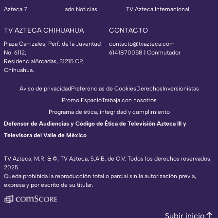
Azteca 7
adn Noticias
TV Azteca Internacional
TV AZTECA CHIHUAHUA
CONTACTO
Plaza Carrizales, Perf. de la Juventud
contacto@tvazteca.com
No. 6112,
6141870058 | Conmutador
ResidencialArcadas, 31215 CP,
Chihuahua.
Aviso de privacidad
Preferencias de Cookies
Derechos
Inversionistas
Promo Espacio
Trabaja con nosotros
Programa de ética, integridad y cumplimiento
Defensor de Audiencias y Código de Ética de Televisión Azteca III y
Televisora del Valle de México
TV Azteca, M.R. & ©, TV Azteca, S.A.B. de C.V. Todos los derechos reservados,
2025.
Queda prohibida la reproducción total o parcial sin la autorización previa,
expresa y por escrito de su titular.
Subir inicio