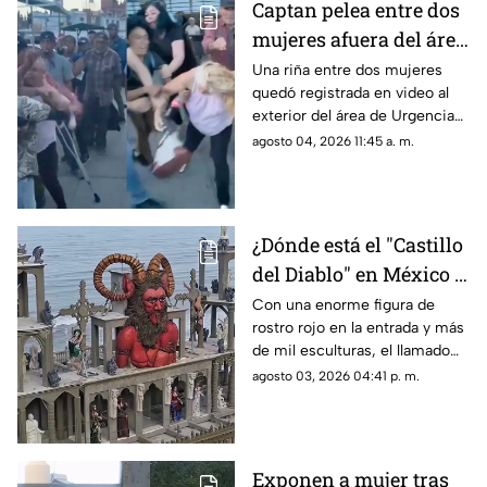
Captan pelea entre dos
mujeres afuera del área
de Urgencias de un
Una riña entre dos mujeres
quedó registrada en video al
hospital en Chihuahua
exterior del área de Urgencias
| VIDEO
de un hospital ubicado en
agosto 04, 2026 11:45 a. m.
Chihuahua capital.
¿Dónde está el "Castillo
del Diablo" en México y
por qué se volvió tan
Con una enorme figura de
rostro rojo en la entrada y más
famoso?
de mil esculturas, el llamado
“Castillo del Diablo” se ha
agosto 03, 2026 04:41 p. m.
convertido en uno de los sitios
más curiosos de Baja
California.
Exponen a mujer tras