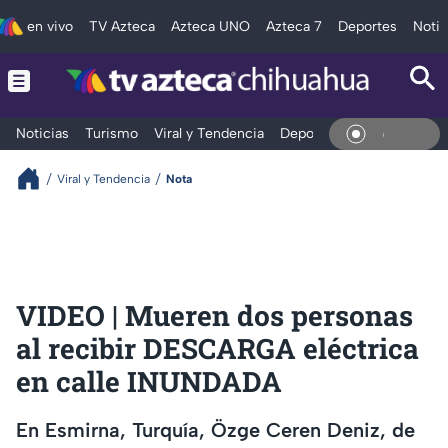
en vivo
TV Azteca
Azteca UNO
Azteca 7
Deportes
Notic
Noticias
Turismo
Viral y Tendencia
Deportes
Espectáculos
En Vivo
Viral y Tendencia
Nota
VIDEO | Mueren dos personas
al recibir DESCARGA eléctrica
en calle INUNDADA
En Esmirna, Turquía, Özge Ceren Deniz, de