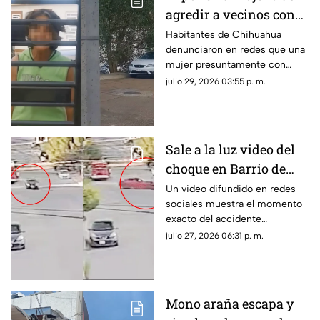
agredir a vecinos con
cuchillos en
Habitantes de Chihuahua
denunciaron en redes que una
Chihuahua; revelan
mujer presuntamente con
presunta condición
problemas de salud mental
julio 29, 2026 03:55 p. m.
mantiene amenazas hacia sus
vecinos.
Sale a la luz video del
choque en Barrio de
Londres donde murió
Un video difundido en redes
sociales muestra el momento
una mujer | VIDEO
exacto del accidente
registrado en la colonia Barrio
julio 27, 2026 06:31 p. m.
de Londres, en la ciudad de
Chihuahua.
Mono araña escapa y