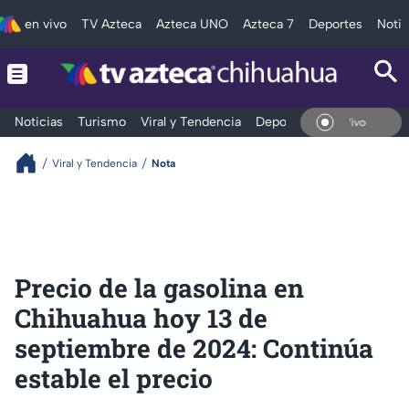
en vivo
TV Azteca
Azteca UNO
Azteca 7
Deportes
Notic
Noticias
Turismo
Viral y Tendencia
Deportes
Espectáculos
En Vivo
Viral y Tendencia
Nota
Precio de la gasolina en
Chihuahua hoy 13 de
septiembre de 2024: Continúa
estable el precio