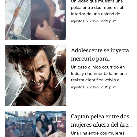
público se vuelve viral
Un video que muestra una
pelea entre dos mujeres al
en redes sociales
interior de una unidad de
transporte público comenzó a
agosto 05, 2026 05:21 p. m.
circular en redes sociales.
Adolescente se inyecta
mercurio para
parecerse a Wolverine
Un caso clínico ocurrido en
India y documentado en una
y termina
revista científica volvió a
hospitalizado
generar interés por los riesgos
agosto 05, 2026 12:05 p. m.
de la exposición al mercurio.
Captan pelea entre dos
mujeres afuera del área
de Urgencias de un
Una riña entre dos mujeres