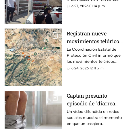
Ortiz Mena y Ahuehuete en
julio 27, 2026 01:14 p. m.
Chihuahua capital.
Registran nueve
movimientos telúricos
al sur de Chihuahua;
La Coordinación Estatal de
Protección Civil informó que
Protección Civil da
los movimientos telúricos
detalles
ocurrieron entre la noche del
julio 24, 2026 12:11 p. m.
21 de julio y la madrugada de
este viernes.
Captan presunto
episodio de "diarrea
explosiva" en
Un video difundido en redes
sociales muestra el momento
transporte público;
en que un pasajero
video se viraliza