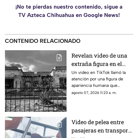
¡No te pierdas nuestro contenido, sigue a
TV Azteca Chihuahua en Google News!
CONTENIDO RELACIONADO
Revelan video de una
extraña figura en el
sótano de la antigua
Un video en TikTok llamó la
atención por una figura de
Casa Lomas de
apariencia humana que
Chihuahua
aparece brevemente en el
agosto 07, 2026 11:23 a. m.
sótano de la conocida Casa
Lomas.
Video de pelea entre
pasajeras en transporte