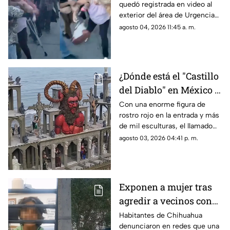
quedó registrada en video al
hospital en Chihuahua
exterior del área de Urgencias
| VIDEO
de un hospital ubicado en
agosto 04, 2026 11:45 a. m.
Chihuahua capital.
¿Dónde está el "Castillo
del Diablo" en México y
por qué se volvió tan
Con una enorme figura de
rostro rojo en la entrada y más
famoso?
de mil esculturas, el llamado
“Castillo del Diablo” se ha
agosto 03, 2026 04:41 p. m.
convertido en uno de los sitios
más curiosos de Baja
California.
Exponen a mujer tras
agredir a vecinos con
cuchillos en
Habitantes de Chihuahua
denunciaron en redes que una
Chihuahua; revelan