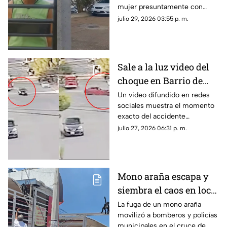
mujer presuntamente con
presunta condición
problemas de salud mental
julio 29, 2026 03:55 p. m.
mantiene amenazas hacia sus
vecinos.
Sale a la luz video del
choque en Barrio de
Londres donde murió
Un video difundido en redes
sociales muestra el momento
una mujer | VIDEO
exacto del accidente
registrado en la colonia Barrio
julio 27, 2026 06:31 p. m.
de Londres, en la ciudad de
Chihuahua.
Mono araña escapa y
siembra el caos en local
de barbacoa en
La fuga de un mono araña
movilizó a bomberos y policías
Chihuahua | VIDEO
municipales en el cruce de