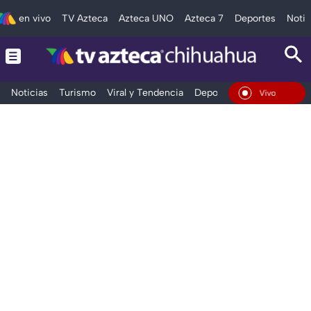
en vivo
TV Azteca
Azteca UNO
Azteca 7
Deportes
Notic
Noticias
Turismo
Viral y Tendencia
Deportes
Espectáculos
En Vivo