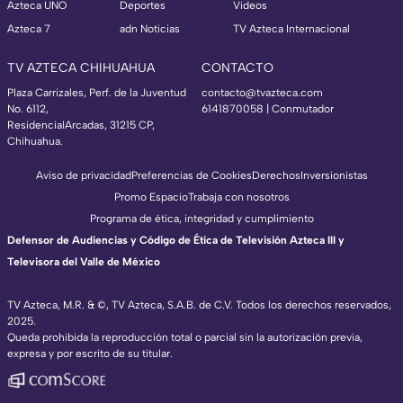
Azteca UNO
Deportes
Videos
Azteca 7
adn Noticias
TV Azteca Internacional
TV AZTECA CHIHUAHUA
CONTACTO
Plaza Carrizales, Perf. de la Juventud
contacto@tvazteca.com
No. 6112,
6141870058 | Conmutador
ResidencialArcadas, 31215 CP,
Chihuahua.
Aviso de privacidad
Preferencias de Cookies
Derechos
Inversionistas
Promo Espacio
Trabaja con nosotros
Programa de ética, integridad y cumplimiento
Defensor de Audiencias y Código de Ética de Televisión Azteca III y
Televisora del Valle de México
TV Azteca, M.R. & ©, TV Azteca, S.A.B. de C.V. Todos los derechos reservados,
2025.
Queda prohibida la reproducción total o parcial sin la autorización previa,
expresa y por escrito de su titular.