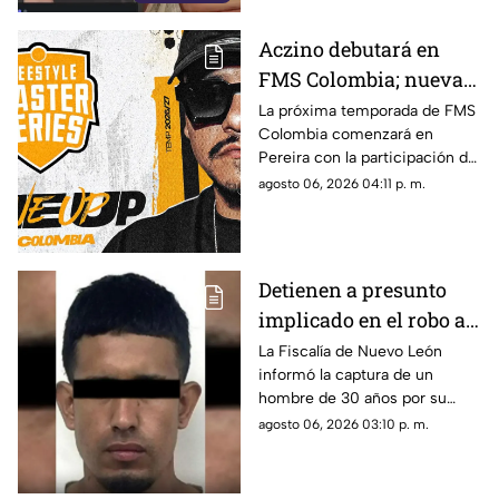
Aczino debutará en
FMS Colombia; nueva
temporada ya tiene
La próxima temporada de FMS
Colombia comenzará en
fecha de inicio
Pereira con la participación del
mexicano Aczino y el regreso
agosto 06, 2026 04:11 p. m.
del colombiano Valles-T.
Detienen a presunto
implicado en el robo a
la casa de Karely Ruiz;
La Fiscalía de Nuevo León
informó la captura de un
huellas dactilares
hombre de 30 años por su
fueron clave
presunta participación en el
agosto 06, 2026 03:10 p. m.
asalto a la vivienda de la
influencer Karely Ruiz.