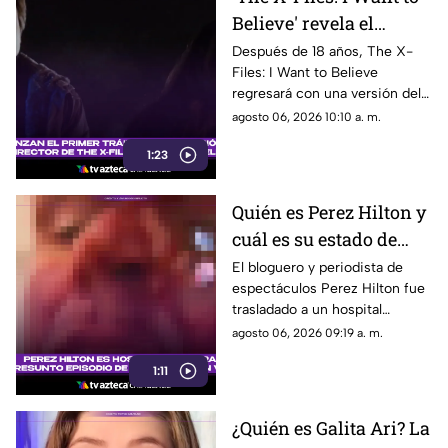
Believe' revela el
primer tráiler de su
Después de 18 años, The X-
Files: I Want to Believe
versión del director
regresará con una versión del
con un enfoque más
director que promete mostrar
agosto 06, 2026 10:10 a. m.
oscuro
la visión original de Chris
1:23
Carter
Quién es Perez Hilton y
cuál es su estado de
salud actual tras ser
El bloguero y periodista de
espectáculos Perez Hilton fue
hospitalizado
trasladado a un hospital
después de que una
agosto 06, 2026 09:19 a. m.
transmisión en vivo desde su
1:11
domicilio generara
preocupación.
¿Quién es Galita Ari? La