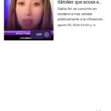
tiktoker que acusa a
Roro de copiar su
Galita Ari se convirtió en
tendencia tras señalar
contenido y
públicamente a la influencer
personalidad
española Roro por un presunto
agosto 05, 2026 03:40 p. m.
plagio de su formato de videos
1:09
de cocina.