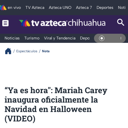
en vivo
TV Azteca
Azteca UNO
Azteca 7
Deportes
Notic
Noticias
Turismo
Viral y Tendencia
Deportes
Espectáculos
En Vivo
Espectáculos
Nota
“Ya es hora": Mariah Carey
inaugura oficialmente la
Navidad en Halloween
(VIDEO)