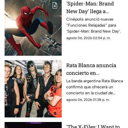
'Spider-Man: Brand
New Day' llega a
Chihuahua con
Cinépolis anunció nuevas
“Funciones Relajadas” para
funciones adaptadas
‘Spider-Man: Brand New Day’.
para personas
agosto 06, 2026 02:54 p. m.
neurodivergentes
Rata Blanca anuncia
concierto en
Chihuahua capital:
La banda argentina Rata Blanca
confirmó que ofrecerá un
confirman fecha
concierto en la ciudad de
Chihuahua como parte de su
agosto 06, 2026 01:38 p. m.
nueva gira.
'The X-Files: I Want to