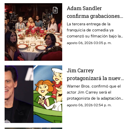
Adam Sandler
confirma grabaciones
de 'Son Como Niños 3';
La tercera entrega de la
franquicia de comedia ya
vuelve elenco original
comenzó su filmación bajo la
producción de Netflix.
agosto 06, 2026 03:05 p. m.
Jim Carrey
protagonizará la nueva
película live-action de
Warner Bros. confirmó que el
actor Jim Carrey será el
'Los Supersónicos'
protagonista de la adaptación
en acción real de “Los
agosto 06, 2026 02:54 p. m.
Supersónicos”.