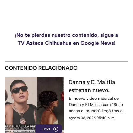
¡No te pierdas nuestro contenido, sigue a
TV Azteca Chihuahua en Google News!
CONTENIDO RELACIONADO
Danna y El Malilla
estrenan nuevo
videoclip y aumentan
El nuevo video musical de
Danna y El Malilla para “Si se
expectativa entre sus
acaba el mundo” llegó tras el
fans
buen recibimiento del sencillo
agosto 06, 2026 05:40 p. m.
lanzado en junio.
0:53