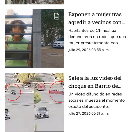
California.
Exponen a mujer tras
agredir a vecinos con
cuchillos en
Habitantes de Chihuahua
denunciaron en redes que una
Chihuahua; revelan
mujer presuntamente con
presunta condición
problemas de salud mental
julio 29, 2026 03:55 p. m.
mantiene amenazas hacia sus
vecinos.
Sale a la luz video del
choque en Barrio de
Londres donde murió
Un video difundido en redes
sociales muestra el momento
una mujer | VIDEO
exacto del accidente
registrado en la colonia Barrio
julio 27, 2026 06:31 p. m.
de Londres, en la ciudad de
Chihuahua.