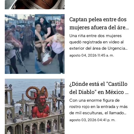
Captan pelea entre dos
mujeres afuera del área
de Urgencias de un
Una riña entre dos mujeres
quedó registrada en video al
hospital en Chihuahua
exterior del área de Urgencias
| VIDEO
de un hospital ubicado en
agosto 04, 2026 11:45 a. m.
Chihuahua capital.
¿Dónde está el "Castillo
del Diablo" en México y
por qué se volvió tan
Con una enorme figura de
rostro rojo en la entrada y más
famoso?
de mil esculturas, el llamado
“Castillo del Diablo” se ha
agosto 03, 2026 04:41 p. m.
convertido en uno de los sitios
más curiosos de Baja