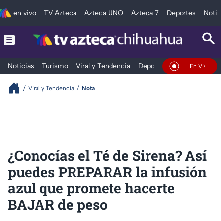
en vivo
TV Azteca
Azteca UNO
Azteca 7
Deportes
Notic
Noticias
Turismo
Viral y Tendencia
Deportes
Espectáculos
En Vivo
Viral y Tendencia
Nota
¿Conocías el Té de Sirena? Así
puedes PREPARAR la infusión
azul que promete hacerte
BAJAR de peso