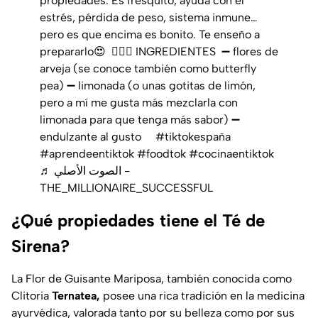
propiedades. Es fresquito, ayuda con el
estrés, pérdida de peso, sistema inmune…
pero es que encima es bonito. Te enseño a
prepararlo😍 ⁣ 🧜🏻‍♀️ INGREDIENTES ⁣ ➖ flores de
arveja (se conoce también como butterfly
pea) ➖ limonada (o unas gotitas de limón,
pero a mí me gusta más mezclarla con
limonada para que tenga más sabor) ➖
endulzante al gusto ⁣ ⁣ ⁣ ⁣
#tiktokespaña
#aprendeentiktok
#foodtok
#cocinaentiktok
♬ الصوت الأصلي -
THE_MILLIONAIRE_SUCCESSFUL
¿Qué propiedades tiene el Té de
Sirena?
La Flor de Guisante Mariposa, también conocida como
Clitoria
Ternatea,
posee una rica tradición en la medicina
ayurvédica, valorada tanto por su belleza como por sus