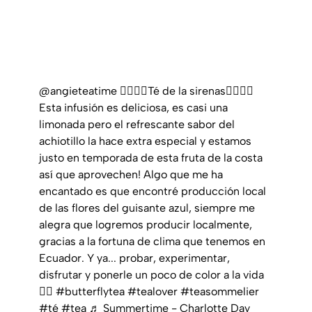
@angieteatime
🧜‍♀️🧜‍♂️Té de la sirenas🧜‍♀️🧜‍♂️
Esta infusión es deliciosa, es casi una
limonada pero el refrescante sabor del
achiotillo la hace extra especial y estamos
justo en temporada de esta fruta de la costa
así que aprovechen! Algo que me ha
encantado es que encontré producción local
de las flores del guisante azul, siempre me
alegra que logremos producir localmente,
gracias a la fortuna de clima que tenemos en
Ecuador. Y ya... probar, experimentar,
disfrutar y ponerle un poco de color a la vida
🧞‍♂️
#butterflytea
#tealover
#teasommelier
#té
#tea
♬ Summertime - Charlotte Day