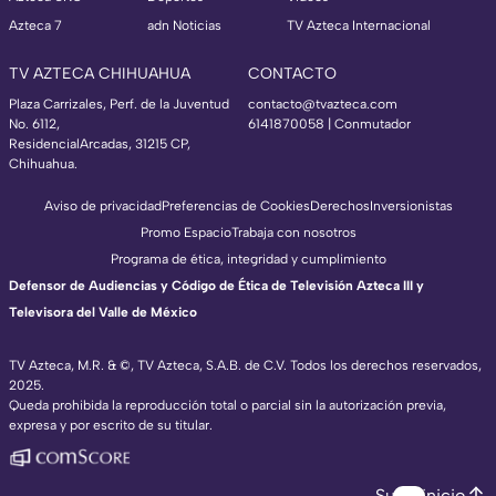
Azteca 7
adn Noticias
TV Azteca Internacional
TV AZTECA CHIHUAHUA
CONTACTO
Plaza Carrizales, Perf. de la Juventud
contacto@tvazteca.com
No. 6112,
6141870058 | Conmutador
ResidencialArcadas, 31215 CP,
Chihuahua.
Aviso de privacidad
Preferencias de Cookies
Derechos
Inversionistas
Promo Espacio
Trabaja con nosotros
Programa de ética, integridad y cumplimiento
Defensor de Audiencias y Código de Ética de Televisión Azteca III y
Televisora del Valle de México
TV Azteca, M.R. & ©, TV Azteca, S.A.B. de C.V. Todos los derechos reservados,
2025.
Queda prohibida la reproducción total o parcial sin la autorización previa,
expresa y por escrito de su titular.
Subir inicio