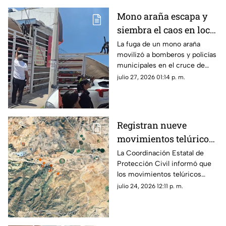
Mono araña escapa y
siembra el caos en local
de barbacoa en
La fuga de un mono araña
movilizó a bomberos y policías
Chihuahua | VIDEO
municipales en el cruce de
Ortiz Mena y Ahuehuete en
julio 27, 2026 01:14 p. m.
Chihuahua capital.
Registran nueve
movimientos telúricos
al sur de Chihuahua;
La Coordinación Estatal de
Protección Civil informó que
Protección Civil da
los movimientos telúricos
detalles
ocurrieron entre la noche del
julio 24, 2026 12:11 p. m.
21 de julio y la madrugada de
este viernes.