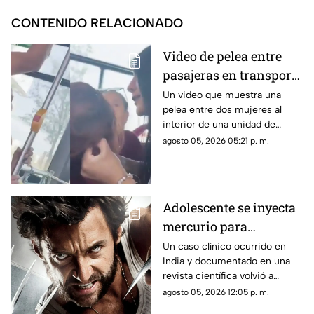
CONTENIDO RELACIONADO
Video de pelea entre
pasajeras en transporte
público se vuelve viral
Un video que muestra una
pelea entre dos mujeres al
en redes sociales
interior de una unidad de
transporte público comenzó a
agosto 05, 2026 05:21 p. m.
circular en redes sociales.
Adolescente se inyecta
mercurio para
parecerse a Wolverine
Un caso clínico ocurrido en
India y documentado en una
y termina
revista científica volvió a
hospitalizado
generar interés por los riesgos
agosto 05, 2026 12:05 p. m.
de la exposición al mercurio.