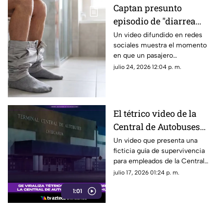
Captan presunto
episodio de "diarrea
explosiva" en
Un video difundido en redes
sociales muestra el momento
transporte público;
en que un pasajero
video se viraliza
aparentemente sufrió un
julio 24, 2026 12:04 p. m.
incidente estomacal dentro de
una unidad de transporte
público.
El tétrico video de la
Central de Autobuses
de Chihuahua que
Un video que presenta una
ficticia guía de supervivencia
causa furor en redes
para empleados de la Central
sociales
de Autobuses de Chihuahua ha
julio 17, 2026 01:24 p. m.
causado sensación en redes
1:01
sociales.