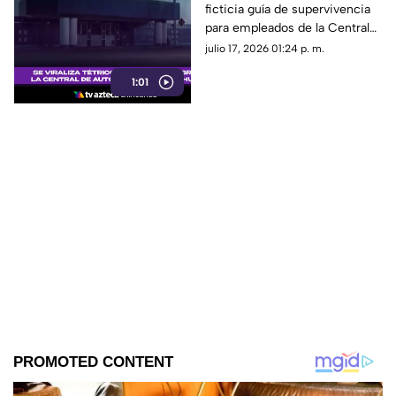
ficticia guía de supervivencia
causa furor en redes
para empleados de la Central
sociales
de Autobuses de Chihuahua ha
julio 17, 2026 01:24 p. m.
causado sensación en redes
1:01
sociales.