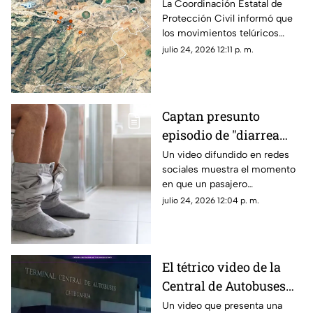
al sur de Chihuahua;
La Coordinación Estatal de
Protección Civil informó que
Protección Civil da
los movimientos telúricos
detalles
ocurrieron entre la noche del
julio 24, 2026 12:11 p. m.
21 de julio y la madrugada de
este viernes.
Captan presunto
episodio de "diarrea
explosiva" en
Un video difundido en redes
sociales muestra el momento
transporte público;
en que un pasajero
video se viraliza
aparentemente sufrió un
julio 24, 2026 12:04 p. m.
incidente estomacal dentro de
una unidad de transporte
público.
El tétrico video de la
Central de Autobuses
de Chihuahua que
Un video que presenta una