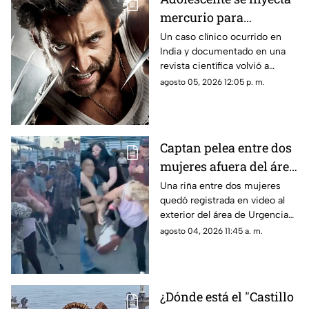
mercurio para
parecerse a Wolverine
Un caso clínico ocurrido en
India y documentado en una
y termina
revista científica volvió a
hospitalizado
generar interés por los riesgos
agosto 05, 2026 12:05 p. m.
de la exposición al mercurio.
Captan pelea entre dos
mujeres afuera del área
de Urgencias de un
Una riña entre dos mujeres
quedó registrada en video al
hospital en Chihuahua
exterior del área de Urgencias
| VIDEO
de un hospital ubicado en
agosto 04, 2026 11:45 a. m.
Chihuahua capital.
¿Dónde está el "Castillo