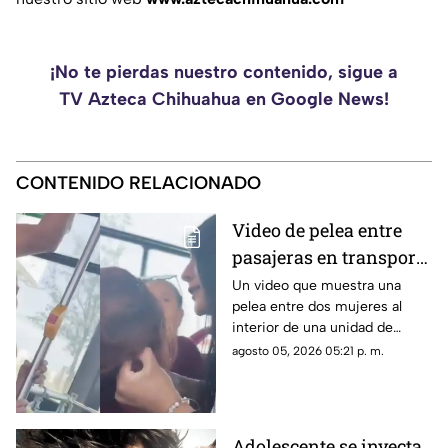
¡No te pierdas nuestro contenido, sigue a
TV Azteca Chihuahua en Google News!
CONTENIDO RELACIONADO
Video de pelea entre
pasajeras en transporte
público se vuelve viral
Un video que muestra una
pelea entre dos mujeres al
en redes sociales
interior de una unidad de
transporte público comenzó a
agosto 05, 2026 05:21 p. m.
circular en redes sociales.
Adolescente se inyecta