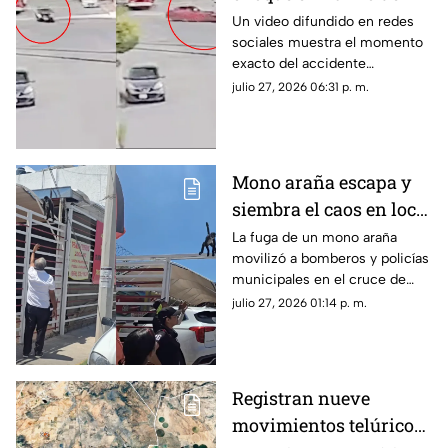
Londres donde murió
Un video difundido en redes
sociales muestra el momento
una mujer | VIDEO
exacto del accidente
registrado en la colonia Barrio
julio 27, 2026 06:31 p. m.
de Londres, en la ciudad de
Chihuahua.
Mono araña escapa y
siembra el caos en local
de barbacoa en
La fuga de un mono araña
movilizó a bomberos y policías
Chihuahua | VIDEO
municipales en el cruce de
Ortiz Mena y Ahuehuete en
julio 27, 2026 01:14 p. m.
Chihuahua capital.
Registran nueve
movimientos telúricos