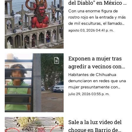
del Diablo" en México y
por qué se volvió tan
Con una enorme figura de
rostro rojo en la entrada y más
famoso?
de mil esculturas, el llamado
“Castillo del Diablo” se ha
agosto 03, 2026 04:41 p. m.
convertido en uno de los sitios
más curiosos de Baja
California.
Exponen a mujer tras
agredir a vecinos con
cuchillos en
Habitantes de Chihuahua
denunciaron en redes que una
Chihuahua; revelan
mujer presuntamente con
presunta condición
problemas de salud mental
julio 29, 2026 03:55 p. m.
mantiene amenazas hacia sus
vecinos.
Sale a la luz video del
choque en Barrio de