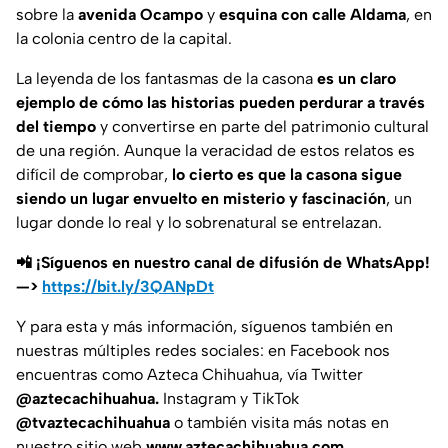
sobre la
avenida Ocampo
y
esquina con calle Aldama
, en
la colonia centro de la capital.
La leyenda de los fantasmas de la casona
es un claro
ejemplo de cómo las historias pueden perdurar a través
del tiempo
y convertirse en parte del patrimonio cultural
de una región. Aunque la veracidad de estos relatos es
difícil de comprobar,
lo cierto es que la casona sigue
siendo un lugar envuelto en misterio y fascinación
, un
lugar donde lo real y lo sobrenatural se entrelazan.
📲 ¡Síguenos en nuestro canal de difusión de WhatsApp!
—>
https://bit.ly/3QANpDt
Y para esta y más información, síguenos también en
nuestras múltiples redes sociales: en Facebook nos
encuentras como Azteca Chihuahua, vía Twitter
@aztecachihuahua.
Instagram y TikTok
@tvaztecachihuahua
o también visita más notas en
nuestro sitio web
www.aztecachihuahua.com