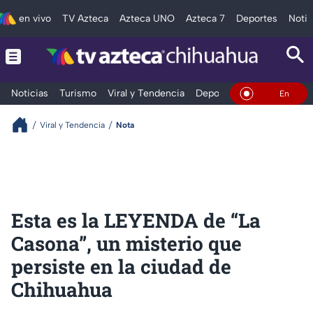
en vivo
TV Azteca
Azteca UNO
Azteca 7
Deportes
Notic
Noticias
Turismo
Viral y Tendencia
Deportes
Espectáculos
En Vivo
Viral y Tendencia
Nota
Esta es la LEYENDA de “La
Casona”, un misterio que
persiste en la ciudad de
Chihuahua