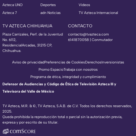
Azteca UNO
Deportes
Videos
Azteca 7
adn Noticias
TV Azteca Internacional
TV AZTECA CHIHUAHUA
CONTACTO
Plaza Carrizales, Perf. de la Juventud
contacto@tvazteca.com
No. 6112,
6141870058 | Conmutador
ResidencialArcadas, 31215 CP,
Chihuahua.
Aviso de privacidad
Preferencias de Cookies
Derechos
Inversionistas
Promo Espacio
Trabaja con nosotros
Programa de ética, integridad y cumplimiento
Defensor de Audiencias y Código de Ética de Televisión Azteca III y
Televisora del Valle de México
TV Azteca, M.R. & ©, TV Azteca, S.A.B. de C.V. Todos los derechos reservados,
2025.
Queda prohibida la reproducción total o parcial sin la autorización previa,
expresa y por escrito de su titular.