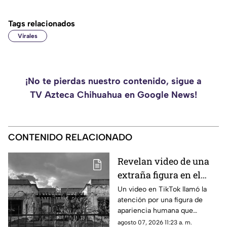
Tags relacionados
Virales
¡No te pierdas nuestro contenido, sigue a
TV Azteca Chihuahua en Google News!
CONTENIDO RELACIONADO
Revelan video de una
extraña figura en el
sótano de la antigua
Un video en TikTok llamó la
atención por una figura de
Casa Lomas de
apariencia humana que
Chihuahua
aparece brevemente en el
agosto 07, 2026 11:23 a. m.