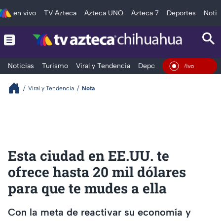
en vivo
TV Azteca
Azteca UNO
Azteca 7
Deportes
Notic
Noticias
Turismo
Viral y Tendencia
Deportes
Espectáculos
En Vivo
Viral y Tendencia
Nota
Esta ciudad en EE.UU. te
ofrece hasta 20 mil dólares
para que te mudes a ella
Con la meta de reactivar su economía y