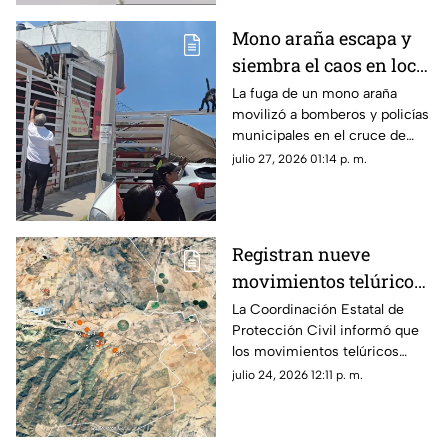
Mono araña escapa y
siembra el caos en local
de barbacoa en
La fuga de un mono araña
movilizó a bomberos y policías
Chihuahua | VIDEO
municipales en el cruce de
Ortiz Mena y Ahuehuete en
julio 27, 2026 01:14 p. m.
Chihuahua capital.
Registran nueve
movimientos telúricos
al sur de Chihuahua;
La Coordinación Estatal de
Protección Civil informó que
Protección Civil da
los movimientos telúricos
detalles
ocurrieron entre la noche del
julio 24, 2026 12:11 p. m.
21 de julio y la madrugada de
este viernes.