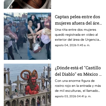
Captan pelea entre dos
mujeres afuera del área
de Urgencias de un
Una riña entre dos mujeres
quedó registrada en video al
hospital en Chihuahua
exterior del área de Urgencias
| VIDEO
de un hospital ubicado en
agosto 04, 2026 11:45 a. m.
Chihuahua capital.
¿Dónde está el "Castillo
del Diablo" en México y
por qué se volvió tan
Con una enorme figura de
rostro rojo en la entrada y más
famoso?
de mil esculturas, el llamado
“Castillo del Diablo” se ha
agosto 03, 2026 04:41 p. m.
convertido en uno de los sitios
más curiosos de Baja