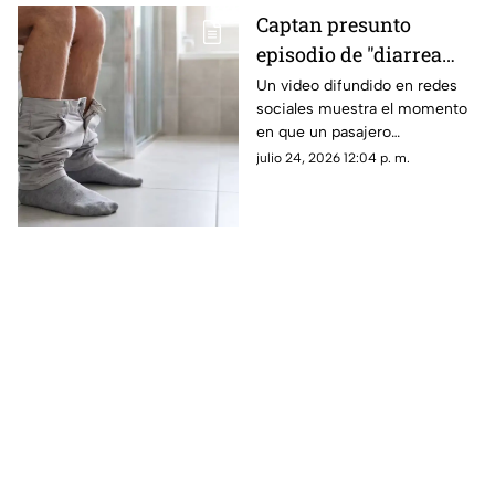
Captan presunto
episodio de "diarrea
explosiva" en
Un video difundido en redes
sociales muestra el momento
transporte público;
en que un pasajero
video se viraliza
aparentemente sufrió un
julio 24, 2026 12:04 p. m.
incidente estomacal dentro de
una unidad de transporte
público.