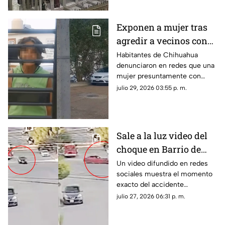
California.
Exponen a mujer tras
agredir a vecinos con
cuchillos en
Habitantes de Chihuahua
denunciaron en redes que una
Chihuahua; revelan
mujer presuntamente con
presunta condición
problemas de salud mental
julio 29, 2026 03:55 p. m.
mantiene amenazas hacia sus
vecinos.
Sale a la luz video del
choque en Barrio de
Londres donde murió
Un video difundido en redes
sociales muestra el momento
una mujer | VIDEO
exacto del accidente
registrado en la colonia Barrio
julio 27, 2026 06:31 p. m.
de Londres, en la ciudad de
Chihuahua.