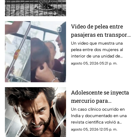
sótano de la conocida Casa
Lomas.
Video de pelea entre
pasajeras en transporte
público se vuelve viral
Un video que muestra una
pelea entre dos mujeres al
en redes sociales
interior de una unidad de
transporte público comenzó a
agosto 05, 2026 05:21 p. m.
circular en redes sociales.
Adolescente se inyecta
mercurio para
parecerse a Wolverine
Un caso clínico ocurrido en
India y documentado en una
y termina
revista científica volvió a
hospitalizado
generar interés por los riesgos
agosto 05, 2026 12:05 p. m.
de la exposición al mercurio.