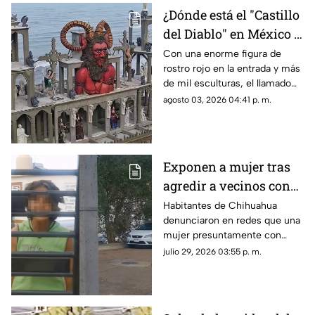
¿Dónde está el "Castillo
del Diablo" en México y
por qué se volvió tan
Con una enorme figura de
rostro rojo en la entrada y más
famoso?
de mil esculturas, el llamado
“Castillo del Diablo” se ha
agosto 03, 2026 04:41 p. m.
convertido en uno de los sitios
más curiosos de Baja
California.
Exponen a mujer tras
agredir a vecinos con
cuchillos en
Habitantes de Chihuahua
denunciaron en redes que una
Chihuahua; revelan
mujer presuntamente con
presunta condición
problemas de salud mental
julio 29, 2026 03:55 p. m.
mantiene amenazas hacia sus
vecinos.