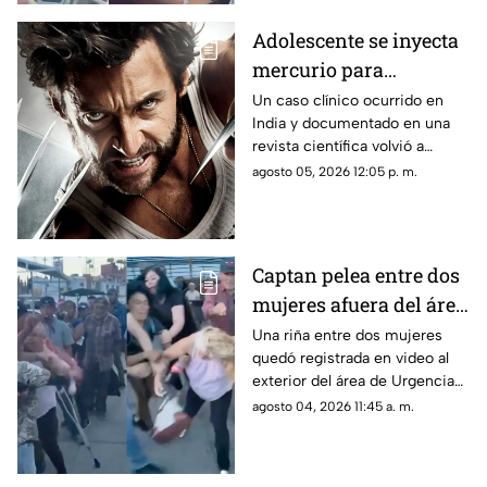
Adolescente se inyecta
mercurio para
parecerse a Wolverine
Un caso clínico ocurrido en
India y documentado en una
y termina
revista científica volvió a
hospitalizado
generar interés por los riesgos
agosto 05, 2026 12:05 p. m.
de la exposición al mercurio.
Captan pelea entre dos
mujeres afuera del área
de Urgencias de un
Una riña entre dos mujeres
quedó registrada en video al
hospital en Chihuahua
exterior del área de Urgencias
| VIDEO
de un hospital ubicado en
agosto 04, 2026 11:45 a. m.
Chihuahua capital.