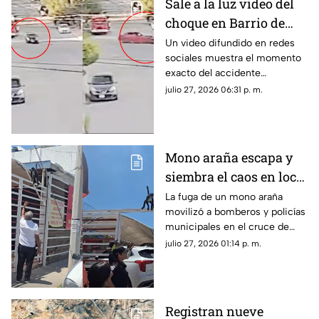
Sale a la luz video del
choque en Barrio de
Londres donde murió
Un video difundido en redes
sociales muestra el momento
una mujer | VIDEO
exacto del accidente
registrado en la colonia Barrio
julio 27, 2026 06:31 p. m.
de Londres, en la ciudad de
Chihuahua.
Mono araña escapa y
siembra el caos en local
de barbacoa en
La fuga de un mono araña
movilizó a bomberos y policías
Chihuahua | VIDEO
municipales en el cruce de
Ortiz Mena y Ahuehuete en
julio 27, 2026 01:14 p. m.
Chihuahua capital.
Registran nueve