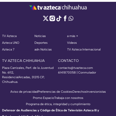
TV Azteca
Noticias
a más +
Azteca UNO
Deportes
Videos
Azteca 7
adn Noticias
TV Azteca Internacional
TV AZTECA CHIHUAHUA
CONTACTO
Plaza Carrizales, Perf. de la Juventud
contacto@tvazteca.com
No. 6112,
6141870058 | Conmutador
ResidencialArcadas, 31215 CP,
Chihuahua.
Aviso de privacidad
Preferencias de Cookies
Derechos
Inversionistas
Promo Espacio
Trabaja con nosotros
Programa de ética, integridad y cumplimiento
Defensor de Audiencias y Código de Ética de Televisión Azteca III y