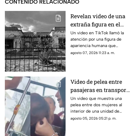
CONTENIDO RELACIONADO
Revelan video de una
extraña figura en el
sótano de la antigua
Un video en TikTok llamó la
atención por una figura de
Casa Lomas de
apariencia humana que
Chihuahua
aparece brevemente en el
agosto 07, 2026 11:23 a. m.
sótano de la conocida Casa
Lomas.
Video de pelea entre
pasajeras en transporte
público se vuelve viral
Un video que muestra una
pelea entre dos mujeres al
en redes sociales
interior de una unidad de
transporte público comenzó a
agosto 05, 2026 05:21 p. m.
circular en redes sociales.