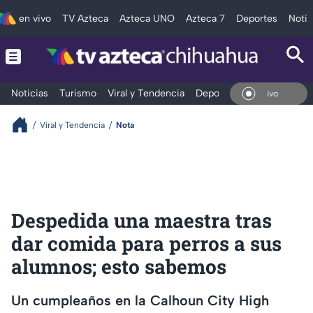
en vivo
TV Azteca
Azteca UNO
Azteca 7
Deportes
Notic
Noticias
Turismo
Viral y Tendencia
Deportes
Espectáculos
En V
Viral y Tendencia
Nota
Despedida una maestra tras
dar comida para perros a sus
alumnos; esto sabemos
Un cumpleaños en la Calhoun City High