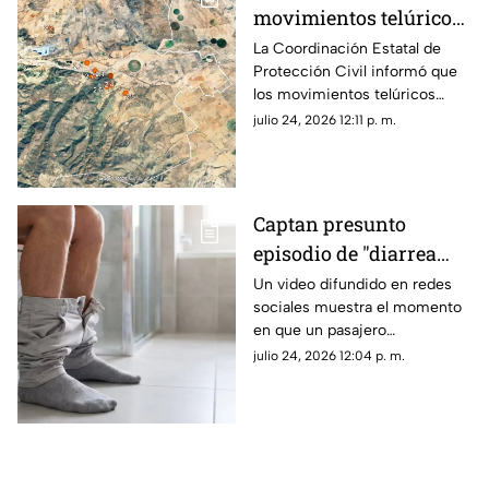
movimientos telúricos
al sur de Chihuahua;
La Coordinación Estatal de
Protección Civil informó que
Protección Civil da
los movimientos telúricos
detalles
ocurrieron entre la noche del
julio 24, 2026 12:11 p. m.
21 de julio y la madrugada de
este viernes.
Captan presunto
episodio de "diarrea
explosiva" en
Un video difundido en redes
sociales muestra el momento
transporte público;
en que un pasajero
video se viraliza
aparentemente sufrió un
julio 24, 2026 12:04 p. m.
incidente estomacal dentro de
una unidad de transporte
público.