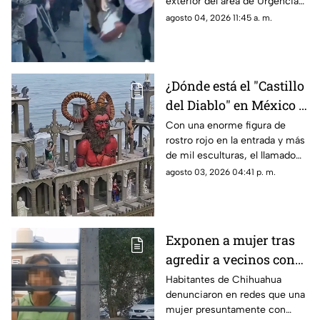
exterior del área de Urgencias
| VIDEO
de un hospital ubicado en
agosto 04, 2026 11:45 a. m.
Chihuahua capital.
¿Dónde está el "Castillo
del Diablo" en México y
por qué se volvió tan
Con una enorme figura de
rostro rojo en la entrada y más
famoso?
de mil esculturas, el llamado
“Castillo del Diablo” se ha
agosto 03, 2026 04:41 p. m.
convertido en uno de los sitios
más curiosos de Baja
California.
Exponen a mujer tras
agredir a vecinos con
cuchillos en
Habitantes de Chihuahua
denunciaron en redes que una
Chihuahua; revelan
mujer presuntamente con
presunta condición