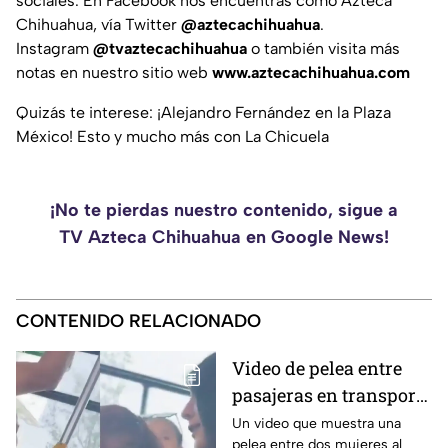
sociales. En Facebook nos encuentras como Azteca
Chihuahua, vía Twitter
@aztecachihuahua
.
Instagram
@tvaztecachihuahua
o también visita más
notas en nuestro sitio web
www.aztecachihuahua.com
Quizás te interese: ¡Alejandro Fernández en la Plaza
México! Esto y mucho más con La Chicuela
¡No te pierdas nuestro contenido, sigue a
TV Azteca Chihuahua en Google News!
CONTENIDO RELACIONADO
Video de pelea entre
pasajeras en transporte
público se vuelve viral
Un video que muestra una
pelea entre dos mujeres al