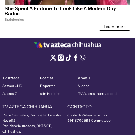
TV Azteca
Noticias
a más +
Azteca UNO
Deportes
Videos
Azteca 7
adn Noticias
TV Azteca Internacional
TV AZTECA CHIHUAHUA
CONTACTO
Plaza Carrizales, Perf. de la Juventud
contacto@tvazteca.com
No. 6112,
6141870058 | Conmutador
ResidencialArcadas, 31215 CP,
Chihuahua.