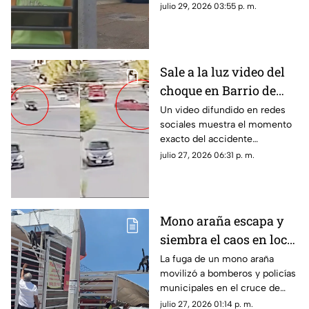
problemas de salud mental
julio 29, 2026 03:55 p. m.
mantiene amenazas hacia sus
vecinos.
Sale a la luz video del
choque en Barrio de
Londres donde murió
Un video difundido en redes
sociales muestra el momento
una mujer | VIDEO
exacto del accidente
registrado en la colonia Barrio
julio 27, 2026 06:31 p. m.
de Londres, en la ciudad de
Chihuahua.
Mono araña escapa y
siembra el caos en local
de barbacoa en
La fuga de un mono araña
movilizó a bomberos y policías
Chihuahua | VIDEO
municipales en el cruce de
Ortiz Mena y Ahuehuete en
julio 27, 2026 01:14 p. m.