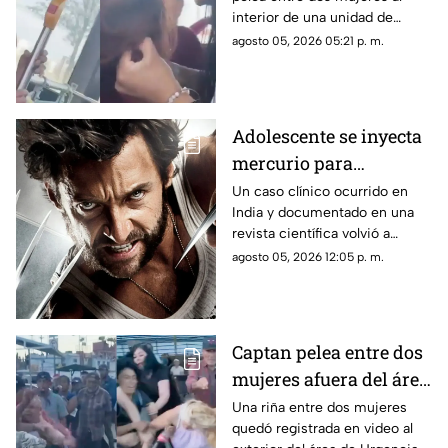
en redes sociales
interior de una unidad de
transporte público comenzó a
agosto 05, 2026 05:21 p. m.
circular en redes sociales.
Adolescente se inyecta
mercurio para
parecerse a Wolverine
Un caso clínico ocurrido en
India y documentado en una
y termina
revista científica volvió a
hospitalizado
generar interés por los riesgos
agosto 05, 2026 12:05 p. m.
de la exposición al mercurio.
Captan pelea entre dos
mujeres afuera del área
de Urgencias de un
Una riña entre dos mujeres
quedó registrada en video al
hospital en Chihuahua