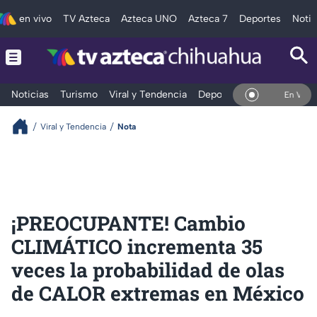
en vivo
TV Azteca
Azteca UNO
Azteca 7
Deportes
Notic
Noticias
Turismo
Viral y Tendencia
Deportes
Espectáculos
En Vivo
Viral y Tendencia
Nota
¡PREOCUPANTE! Cambio
CLIMÁTICO incrementa 35
veces la probabilidad de olas
de CALOR extremas en México