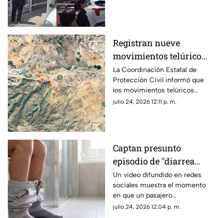
Chihuahua capital.
Registran nueve
movimientos telúricos
al sur de Chihuahua;
La Coordinación Estatal de
Protección Civil informó que
Protección Civil da
los movimientos telúricos
detalles
ocurrieron entre la noche del
julio 24, 2026 12:11 p. m.
21 de julio y la madrugada de
este viernes.
Captan presunto
episodio de "diarrea
explosiva" en
Un video difundido en redes
sociales muestra el momento
transporte público;
en que un pasajero
video se viraliza
aparentemente sufrió un
julio 24, 2026 12:04 p. m.
incidente estomacal dentro de