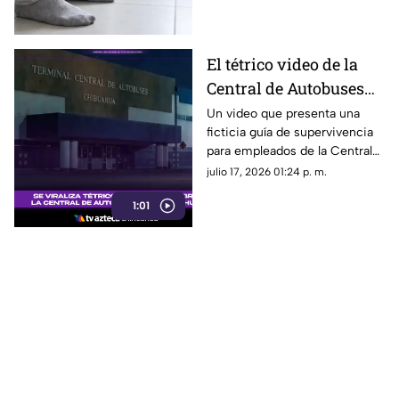
una unidad de transporte
público.
El tétrico video de la
Central de Autobuses
de Chihuahua que
Un video que presenta una
ficticia guía de supervivencia
causa furor en redes
para empleados de la Central
sociales
de Autobuses de Chihuahua ha
julio 17, 2026 01:24 p. m.
causado sensación en redes
1:01
sociales.