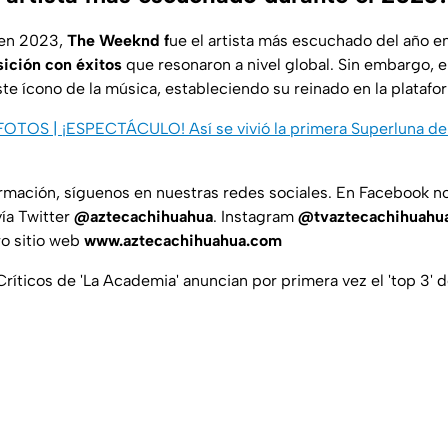
en 2023,
The Weeknd f
ue el artista más escuchado del año en
ición con éxitos
que resonaron a nivel global. Sin embargo, 
te ícono de la música, estableciendo su reinado en la platafo
: FOTOS | ¡ESPECTÁCULO! Así se vivió la primera Superluna d
ormación, síguenos en nuestras redes sociales. En Facebook 
ía Twitter
@aztecachihuahua
. Instagram
@tvaztecachihuahu
o sitio web
www.aztecachihuahua.com
Críticos de 'La Academia' anuncian por primera vez el 'top 3' 