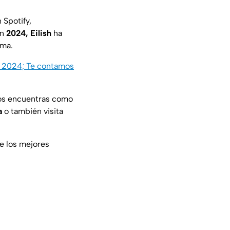
 Spotify,
en
2024, Eilish
ha
rma.
e 2024; Te contamos
nos encuentras como
a
o también visita
de los mejores