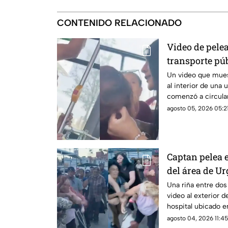
CONTENIDO RELACIONADO
Video de pelea
transporte púb
redes sociales
Un video que mues
al interior de una 
comenzó a circular
agosto 05, 2026 05:21
Captan pelea 
del área de Ur
Chihuahua | 
Una riña entre do
video al exterior 
hospital ubicado e
agosto 04, 2026 11:45