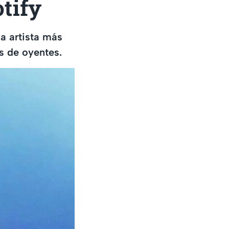
tify
la artista más
s de oyentes.