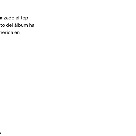
anzado el top
ito del álbum ha
mérica en
?