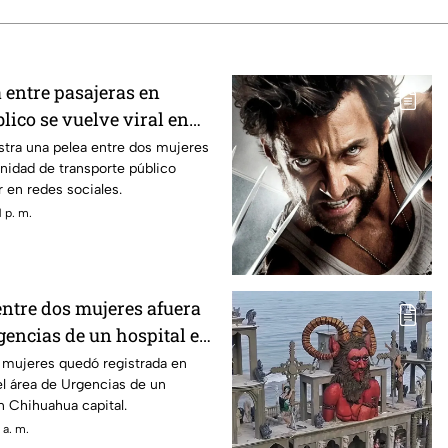
 entre pasajeras en
lico se vuelve viral en
tra una pelea entre dos mujeres
unidad de transporte público
 en redes sociales.
 p. m.
entre dos mujeres afuera
gencias de un hospital en
VIDEO
s mujeres quedó registrada en
del área de Urgencias de un
n Chihuahua capital.
 a. m.