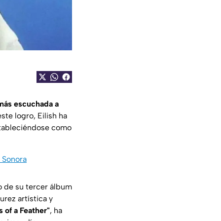
 más escuchada a
ste logro, Eilish ha
stableciéndose como
n Sonora
nto de su tercer álbum
rez artística y
s of a Feather"
, ha