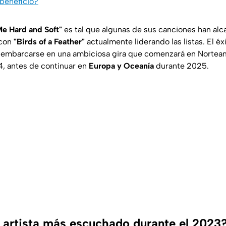
 beneficio?
Me Hard and Soft"
es tal que algunas de sus canciones han alc
 con
"Birds of a Feather"
actualmente liderando las listas. El éx
a embarcarse en una ambiciosa gira que comenzará en Nortea
, antes de continuar en
Europa y Oceanía
durante 2025.
l artista más escuchado durante el 2023