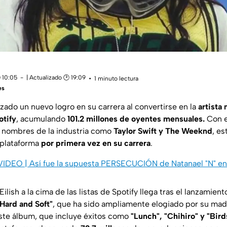
 10:05
| Actualizado 🕑 19:09
1 minuto lectura
es
zado un nuevo logro en su carrera al convertirse en la
artista
otify
, acumulando
101.2 millones de oyentes mensuales.
Con e
 nombres de la industria como
Taylor Swift y The Weeknd
, e
 plataforma
por primera vez en su carrera
.
 VIDEO | Así fue la supuesta PERSECUCIÓN de Natanael "N" e
Eilish a la cima de las listas de Spotify llega tras el lanzamie
Hard and Soft"
, que ha sido ampliamente elogiado por su madu
ste álbum, que incluye éxitos como
"Lunch", "Chihiro" y "Bird