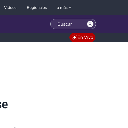
Regionales
Videos
a más +
En Vivo
se