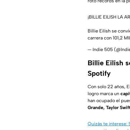
roto récords en la 
¡BILLIE EILISH LA
Billie Eilish se con
carrera con 101,2 M
— Indie 505 (@Ind
Billie Eilish
Spotify
Con solo 22 años, E
logro marca un
capí
han ocupado el pues
Grande, Taylor Swif
Quizás te interese: