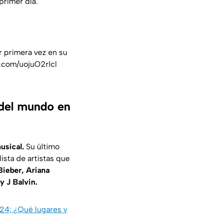
primer día.
or primera vez en su
r.com/uojuO2rlcl
 del mundo en
usical.
Su último
ista de artistas que
ieber, Ariana
 J Balvin.
024; ¿Qué lugares y