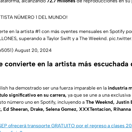
plataforma, alcanzando
72.7 millones
de reproducciones en su 
 ARTISTA NÚMERO 1 DEL MUNDO!
vierte en la artista #1 con más oyentes mensuales en Spotify p
ILLONES, superando a Taylor Swift y a The Weeknd.
pic.twitte
ie5051)
August 20, 2024
 se convierte en la artista más escuchada
ilish ha demostrado ser una fuerza imparable en la
industria m
tulo significativo en su carrera,
ya que se une a una exclusiva l
to número uno en Spotify, incluyendo a
The Weeknd, Justin B
t, Ed Sheeran, Drake, Selena Gomez, XXXTentacion, Rihanna y
 SEP ofrecerá transporte GRATUITO por el regreso a clases 2