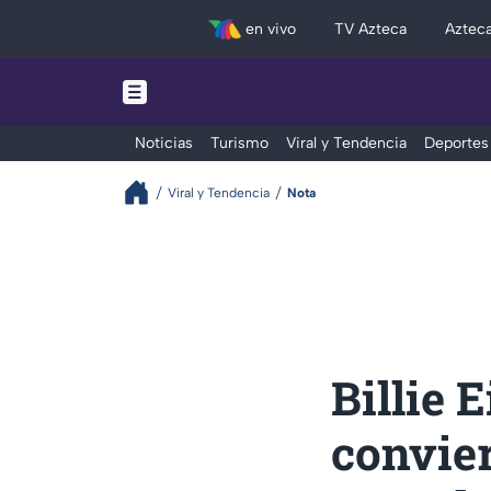
en vivo
TV Azteca
Aztec
Noticias
Turismo
Viral y Tendencia
Deportes
Viral y Tendencia
Nota
Billie 
convier