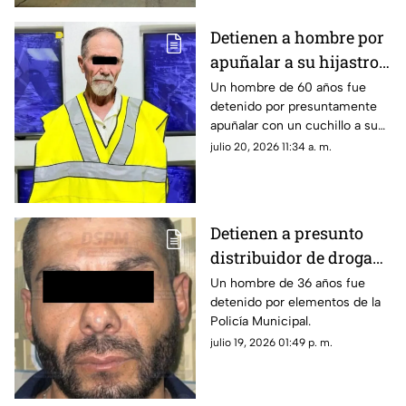
Detienen a hombre por
apuñalar a su hijastro e
incendiar vivienda en
Un hombre de 60 años fue
detenido por presuntamente
Ciudad Juárez
apuñalar con un cuchillo a su
hijastro e incendiar un colchón
julio 20, 2026 11:34 a. m.
antes de huir.
Detienen a presunto
distribuidor de droga
tras operativo en la
Un hombre de 36 años fue
detenido por elementos de la
colonia Sierra Azul
Policía Municipal.
julio 19, 2026 01:49 p. m.