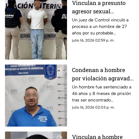
Vinculan a presunto
agresor sexual
investigado por
Un juez de Control vinculó a
proceso a un hombre de 27
ataques contra cinco
años por su probable
mujeres en Chihuahua
participación en diversos
julio 16, 2026 02:59 p. m.
delitos sexuales.
Condenan a hombre
por violación agravada
contra una adolescente
Un hombre fue sentenciado a
46 años y 8 meses de prisión
en Chihuahua
tras ser encontrado
responsable del delito de
julio 16, 2026 02:03 p. m.
violación agravada.
Vinculan a hombre