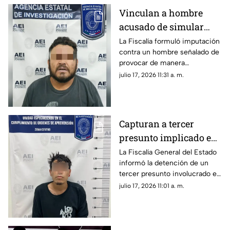
Vinculan a hombre
acusado de simular
volcadura para
La Fiscalía formuló imputación
contra un hombre señalado de
intentar asesinar a su
provocar de manera
familia en Parral
intencional una volcadura en la
julio 17, 2026 11:31 a. m.
carretera Chihuahua–Parral.
Capturan a tercer
presunto implicado en
caso de cuerpo sin vida
La Fiscalía General del Estado
informó la detención de un
en Las Curvas del
tercer presunto involucrado en
Perico
un caso de desaparición
julio 17, 2026 11:01 a. m.
forzada ocurrido en la ciudad
de Chihuahua.