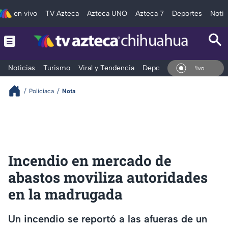
en vivo
TV Azteca
Azteca UNO
Azteca 7
Deportes
Notic
Noticias
Turismo
Viral y Tendencia
Deportes
Espectáculos
En Vivo
Policiaca
Nota
Incendio en mercado de
abastos moviliza autoridades
en la madrugada
Un incendio se reportó a las afueras de un