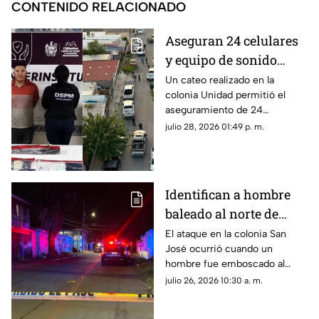
CONTENIDO RELACIONADO
Aseguran 24 celulares
y equipo de sonido
durante cateo en
Un cateo realizado en la
colonia Unidad permitió el
Chihuahua capital
aseguramiento de 24
teléfonos celulares y un equipo
julio 28, 2026 01:49 p. m.
de sonido como parte de una
investigación por robo.
Identifican a hombre
baleado al norte de
Chihuahua capital; así
El ataque en la colonia San
José ocurrió cuando un
lo emboscaron
hombre fue emboscado al
exterior de un presunto
julio 26, 2026 10:30 a. m.
picadero.