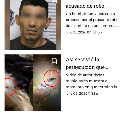
acusado de robo
agravado contra
Un hombre fue vinculado a
proceso por el presunto robo
empresa recicladora en
de aluminio en una empresa
Chihuahua
recicladora de la ciudad de
julio 15, 2026 04:07 p. m.
Chihuahua.
Así se vivió la
persecución que
movilizó a autoridades
Video de autoridades
municipales muestra el
al norte de Chihuahua
momento en que terminó la
capital | VIDEO
persecución al norte de
julio 06, 2026 11:33 a. m.
Chihuahua