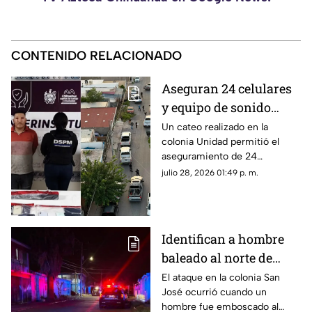
CONTENIDO RELACIONADO
Aseguran 24 celulares
y equipo de sonido
durante cateo en
Un cateo realizado en la
colonia Unidad permitió el
Chihuahua capital
aseguramiento de 24
teléfonos celulares y un equipo
julio 28, 2026 01:49 p. m.
de sonido como parte de una
investigación por robo.
Identifican a hombre
baleado al norte de
Chihuahua capital; así
El ataque en la colonia San
José ocurrió cuando un
lo emboscaron
hombre fue emboscado al