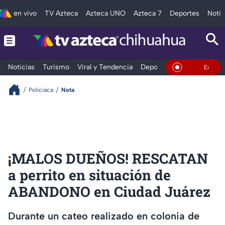
en vivo
TV Azteca
Azteca UNO
Azteca 7
Deportes
Notic
Noticias
Turismo
Viral y Tendencia
Deportes
Espectáculos
En Vivo
Policiaca
Nota
¡MALOS DUEÑOS! RESCATAN
a perrito en situación de
ABANDONO en Ciudad Juárez
Durante un cateo realizado en colonia de