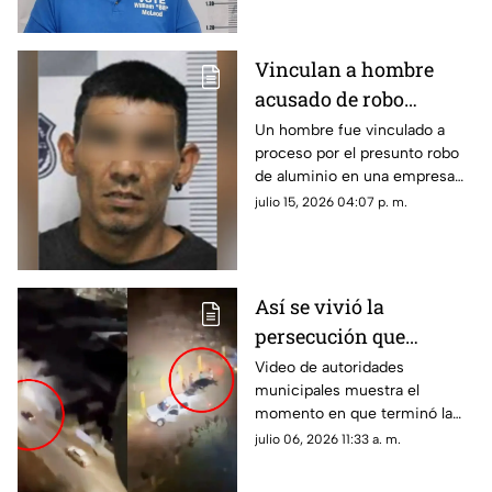
Vinculan a hombre
acusado de robo
agravado contra
Un hombre fue vinculado a
proceso por el presunto robo
empresa recicladora en
de aluminio en una empresa
Chihuahua
recicladora de la ciudad de
julio 15, 2026 04:07 p. m.
Chihuahua.
Así se vivió la
persecución que
movilizó a autoridades
Video de autoridades
municipales muestra el
al norte de Chihuahua
momento en que terminó la
capital | VIDEO
persecución al norte de
julio 06, 2026 11:33 a. m.
Chihuahua