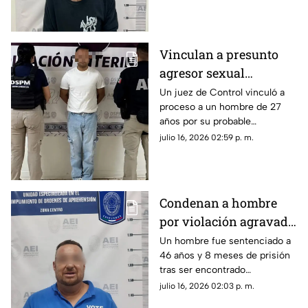
forzada ocurrido en la ciudad
de Chihuahua.
Vinculan a presunto
agresor sexual
investigado por
Un juez de Control vinculó a
proceso a un hombre de 27
ataques contra cinco
años por su probable
mujeres en Chihuahua
participación en diversos
julio 16, 2026 02:59 p. m.
delitos sexuales.
Condenan a hombre
por violación agravada
contra una adolescente
Un hombre fue sentenciado a
46 años y 8 meses de prisión
en Chihuahua
tras ser encontrado
responsable del delito de
julio 16, 2026 02:03 p. m.
violación agravada.