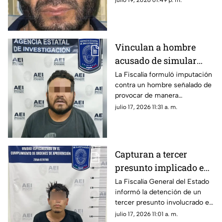
julio 19, 2026 01:49 p. m.
Vinculan a hombre
acusado de simular
volcadura para
La Fiscalía formuló imputación
contra un hombre señalado de
intentar asesinar a su
provocar de manera
familia en Parral
intencional una volcadura en la
julio 17, 2026 11:31 a. m.
carretera Chihuahua–Parral.
Capturan a tercer
presunto implicado en
caso de cuerpo sin vida
La Fiscalía General del Estado
informó la detención de un
en Las Curvas del
tercer presunto involucrado en
Perico
un caso de desaparición
julio 17, 2026 11:01 a. m.