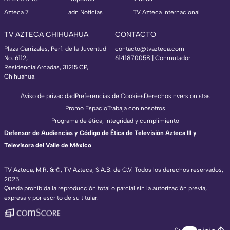
Azteca 7
adn Noticias
TV Azteca Internacional
TV AZTECA CHIHUAHUA
CONTACTO
Plaza Carrizales, Perf. de la Juventud
contacto@tvazteca.com
No. 6112,
6141870058 | Conmutador
ResidencialArcadas, 31215 CP,
Chihuahua.
Aviso de privacidad
Preferencias de Cookies
Derechos
Inversionistas
Promo Espacio
Trabaja con nosotros
Programa de ética, integridad y cumplimiento
Defensor de Audiencias y Código de Ética de Televisión Azteca III y
Televisora del Valle de México
TV Azteca, M.R. & ©, TV Azteca, S.A.B. de C.V. Todos los derechos reservados,
2025.
Queda prohibida la reproducción total o parcial sin la autorización previa,
expresa y por escrito de su titular.