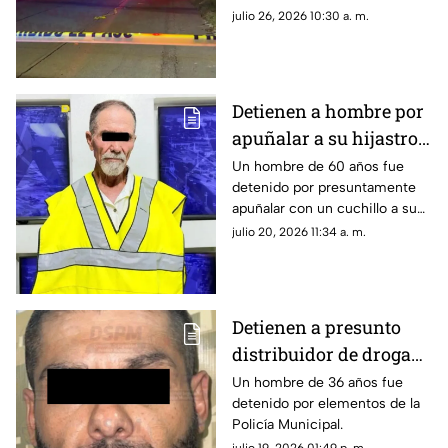
exterior de un presunto
julio 26, 2026 10:30 a. m.
picadero.
Detienen a hombre por
apuñalar a su hijastro e
incendiar vivienda en
Un hombre de 60 años fue
detenido por presuntamente
Ciudad Juárez
apuñalar con un cuchillo a su
hijastro e incendiar un colchón
julio 20, 2026 11:34 a. m.
antes de huir.
Detienen a presunto
distribuidor de droga
tras operativo en la
Un hombre de 36 años fue
detenido por elementos de la
colonia Sierra Azul
Policía Municipal.