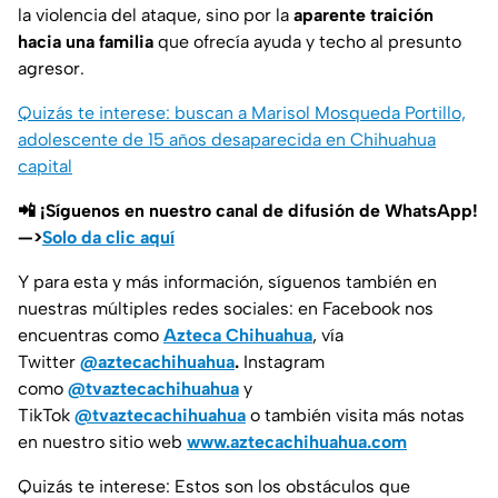
la violencia del ataque, sino por la
aparente traición
hacia una familia
que ofrecía ayuda y techo al presunto
agresor.
Quizás te interese: buscan a Marisol Mosqueda Portillo,
adolescente de 15 años desaparecida en Chihuahua
capital
📲 ¡Síguenos en nuestro canal de difusión de WhatsApp!
—>
Solo da clic aquí
Y para esta y más información, síguenos también en
nuestras múltiples redes sociales: en Facebook nos
encuentras como
Azteca Chihuahua
, vía
Twitter
@aztecachihuahua
.
Instagram
como
@tvaztecachihuahua
y
TikTok
@tvaztecachihuahua
o también visita más notas
en nuestro sitio web
www.aztecachihuahua.com
Quizás te interese: Estos son los obstáculos que