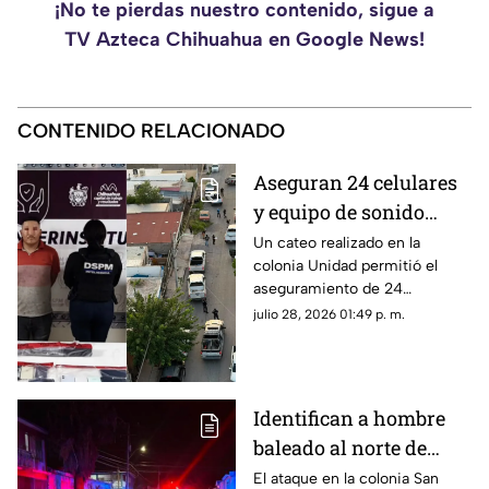
¡No te pierdas nuestro contenido, sigue a
TV Azteca Chihuahua en Google News!
CONTENIDO RELACIONADO
Aseguran 24 celulares
y equipo de sonido
durante cateo en
Un cateo realizado en la
colonia Unidad permitió el
Chihuahua capital
aseguramiento de 24
teléfonos celulares y un equipo
julio 28, 2026 01:49 p. m.
de sonido como parte de una
investigación por robo.
Identifican a hombre
baleado al norte de
Chihuahua capital; así
El ataque en la colonia San