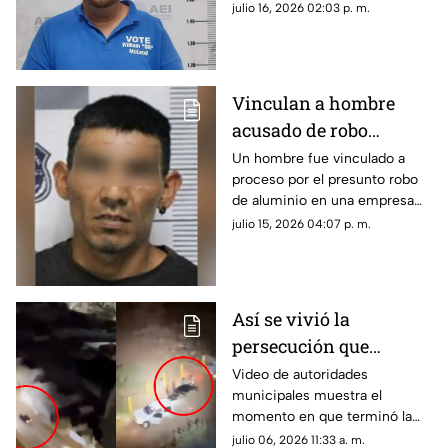
responsable del delito de
julio 16, 2026 02:03 p. m.
violación agravada.
Vinculan a hombre
acusado de robo
agravado contra
Un hombre fue vinculado a
proceso por el presunto robo
empresa recicladora en
de aluminio en una empresa
Chihuahua
recicladora de la ciudad de
julio 15, 2026 04:07 p. m.
Chihuahua.
Así se vivió la
persecución que
movilizó a autoridades
Video de autoridades
municipales muestra el
al norte de Chihuahua
momento en que terminó la
capital | VIDEO
persecución al norte de
julio 06, 2026 11:33 a. m.