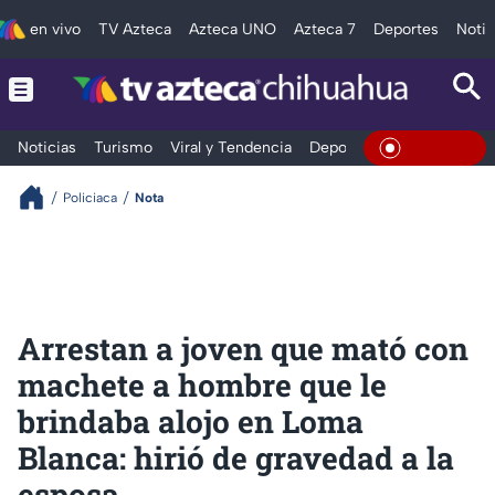
en vivo
TV Azteca
Azteca UNO
Azteca 7
Deportes
Notic
Noticias
Turismo
Viral y Tendencia
Deportes
Espectáculos
En Vivo
Policiaca
Nota
Arrestan a joven que mató con
machete a hombre que le
brindaba alojo en Loma
Blanca: hirió de gravedad a la
esposa