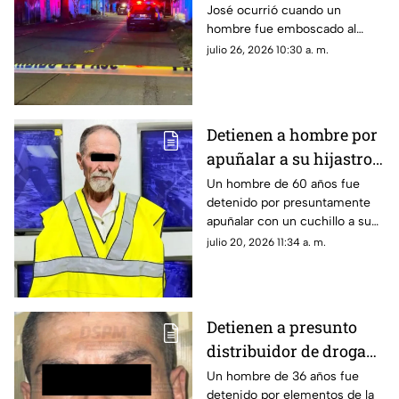
José ocurrió cuando un
lo emboscaron
hombre fue emboscado al
exterior de un presunto
julio 26, 2026 10:30 a. m.
picadero.
Detienen a hombre por
apuñalar a su hijastro e
incendiar vivienda en
Un hombre de 60 años fue
detenido por presuntamente
Ciudad Juárez
apuñalar con un cuchillo a su
hijastro e incendiar un colchón
julio 20, 2026 11:34 a. m.
antes de huir.
Detienen a presunto
distribuidor de droga
tras operativo en la
Un hombre de 36 años fue
detenido por elementos de la