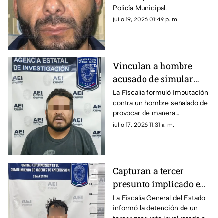
colonia Sierra Azul
Policía Municipal.
julio 19, 2026 01:49 p. m.
Vinculan a hombre
acusado de simular
volcadura para
La Fiscalía formuló imputación
contra un hombre señalado de
intentar asesinar a su
provocar de manera
familia en Parral
intencional una volcadura en la
julio 17, 2026 11:31 a. m.
carretera Chihuahua–Parral.
Capturan a tercer
presunto implicado en
caso de cuerpo sin vida
La Fiscalía General del Estado
informó la detención de un
en Las Curvas del