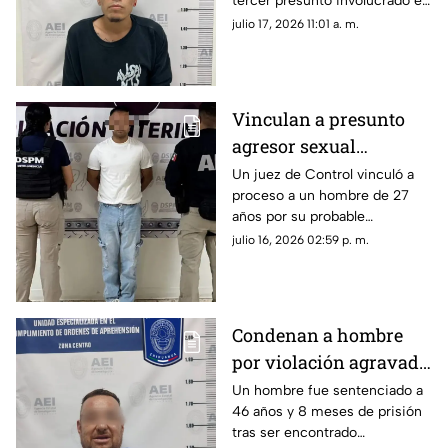
tercer presunto involucrado en
Perico
un caso de desaparición
julio 17, 2026 11:01 a. m.
forzada ocurrido en la ciudad
de Chihuahua.
Vinculan a presunto
agresor sexual
investigado por
Un juez de Control vinculó a
proceso a un hombre de 27
ataques contra cinco
años por su probable
mujeres en Chihuahua
participación en diversos
julio 16, 2026 02:59 p. m.
delitos sexuales.
Condenan a hombre
por violación agravada
contra una adolescente
Un hombre fue sentenciado a
46 años y 8 meses de prisión
en Chihuahua
tras ser encontrado