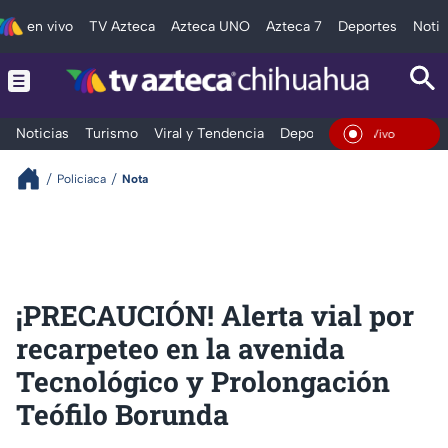
en vivo
TV Azteca
Azteca UNO
Azteca 7
Deportes
Notic
Noticias
Turismo
Viral y Tendencia
Deportes
Espectáculos
En Vivo
Policiaca
Nota
¡PRECAUCIÓN! Alerta vial por
recarpeteo en la avenida
Tecnológico y Prolongación
Teófilo Borunda