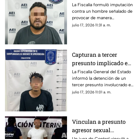
volcadura para
La Fiscalía formuló imputación
contra un hombre señalado de
intentar asesinar a su
provocar de manera
familia en Parral
intencional una volcadura en la
julio 17, 2026 11:31 a. m.
carretera Chihuahua–Parral.
Capturan a tercer
presunto implicado en
caso de cuerpo sin vida
La Fiscalía General del Estado
informó la detención de un
en Las Curvas del
tercer presunto involucrado en
Perico
un caso de desaparición
julio 17, 2026 11:01 a. m.
forzada ocurrido en la ciudad
de Chihuahua.
Vinculan a presunto
agresor sexual
investigado por
Un juez de Control vinculó a