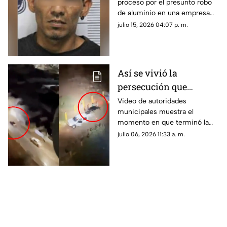
proceso por el presunto robo
empresa recicladora en
de aluminio en una empresa
Chihuahua
recicladora de la ciudad de
julio 15, 2026 04:07 p. m.
Chihuahua.
Así se vivió la
persecución que
movilizó a autoridades
Video de autoridades
municipales muestra el
al norte de Chihuahua
momento en que terminó la
capital | VIDEO
persecución al norte de
julio 06, 2026 11:33 a. m.
Chihuahua