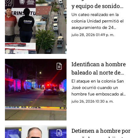
y equipo de sonido
durante cateo en
Un cateo realizado en la
colonia Unidad permitió el
Chihuahua capital
aseguramiento de 24
teléfonos celulares y un equipo
julio 28, 2026 01:49 p. m.
de sonido como parte de una
investigación por robo.
Identifican a hombre
baleado al norte de
Chihuahua capital; así
El ataque en la colonia San
José ocurrió cuando un
lo emboscaron
hombre fue emboscado al
exterior de un presunto
julio 26, 2026 10:30 a. m.
picadero.
Detienen a hombre por