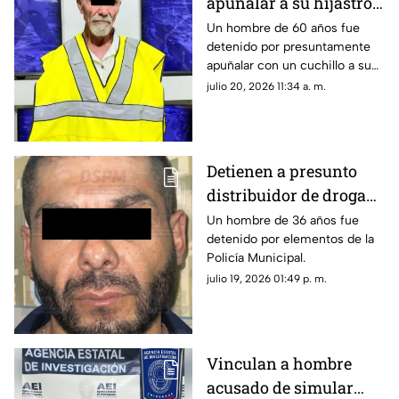
apuñalar a su hijastro e
incendiar vivienda en
Un hombre de 60 años fue
detenido por presuntamente
Ciudad Juárez
apuñalar con un cuchillo a su
hijastro e incendiar un colchón
julio 20, 2026 11:34 a. m.
antes de huir.
Detienen a presunto
distribuidor de droga
tras operativo en la
Un hombre de 36 años fue
detenido por elementos de la
colonia Sierra Azul
Policía Municipal.
julio 19, 2026 01:49 p. m.
Vinculan a hombre
acusado de simular