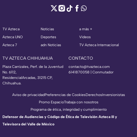
TV Azteca
Noticias
a más +
Azteca UNO
Deportes
Videos
Azteca 7
adn Noticias
TV Azteca Internacional
TV AZTECA CHIHUAHUA
CONTACTO
Plaza Carrizales, Perf. de la Juventud
contacto@tvazteca.com
No. 6112,
6141870058 | Conmutador
ResidencialArcadas, 31215 CP,
Chihuahua.
Aviso de privacidad
Preferencias de Cookies
Derechos
Inversionistas
Promo Espacio
Trabaja con nosotros
Programa de ética, integridad y cumplimiento
Defensor de Audiencias y Código de Ética de Televisión Azteca III y
Televisora del Valle de México