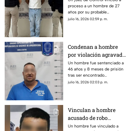
proceso a un hombre de 27
ataques contra cinco
años por su probable
mujeres en Chihuahua
participación en diversos
julio 16, 2026 02:59 p. m.
delitos sexuales.
Condenan a hombre
por violación agravada
contra una adolescente
Un hombre fue sentenciado a
46 años y 8 meses de prisión
en Chihuahua
tras ser encontrado
responsable del delito de
julio 16, 2026 02:03 p. m.
violación agravada.
Vinculan a hombre
acusado de robo
agravado contra
Un hombre fue vinculado a