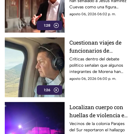
han señalado a Jesús Ramírez
y libertad de expresión
Cuevas como una figura
relevante dentro de la
agosto 06, 2026 06:02 p. m.
estrategia de comunicación
1:28
oficial.
Cuestionan viajes de
funcionarios de
Morena por presuntos
Críticas dentro del debate
político señalan que algunos
gastos alejados de la
integrantes de Morena han
austeridad
sido señalados por realizar
agosto 06, 2026 06:00 p. m.
viajes y utilizar servicios
1:26
considerados de lujo.
Localizan cuerpo con
huellas de violencia en
calles de Parajes del
Vecinos de la colonia Parajes
del Sur reportaron el hallazgo
Sur | VIDEO