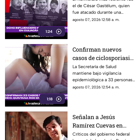
el de César Gastélum, quien
César Gastélum el más
fue atacado durante una
reciente
transmisión en vivo.
agosto 07, 2026 12:58 a. m.
1:24
Confirman nuevos
casos de ciclosporiasis
en México; este estado
La Secretaría de Salud
mantiene bajo vigilancia
concentra la mayor
epidemiológica a 33 personas
cifra
diagnosticadas con
agosto 07, 2026 12:54 a. m.
ciclosporiasis.
1:18
Señalan a Jesús
Ramírez Cuevas en
debate sobre regulación
Críticos del gobierno federal