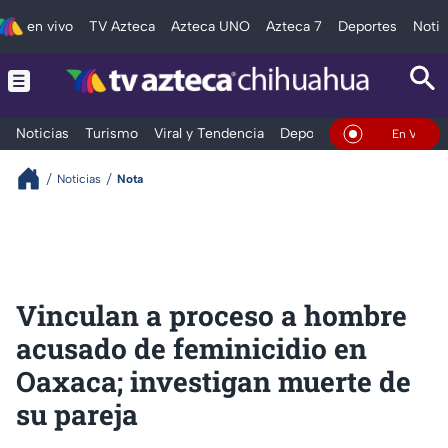
en vivo
TV Azteca
Azteca UNO
Azteca 7
Deportes
Notic
Noticias
Turismo
Viral y Tendencia
Deportes
Espectáculos
En Vivo
Noticias
Nota
Vinculan a proceso a hombre
acusado de feminicidio en
Oaxaca; investigan muerte de
su pareja