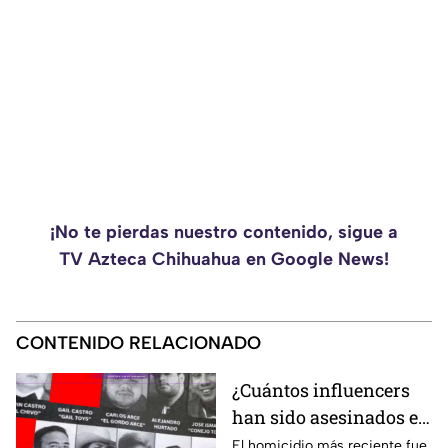
¡No te pierdas nuestro contenido, sigue a
TV Azteca Chihuahua en Google News!
CONTENIDO RELACIONADO
¿Cuántos influencers
han sido asesinados en
Culiacán desde 2024?
El homicidio más reciente fue