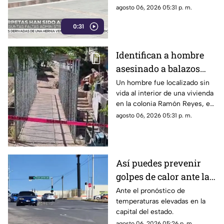
expedientes por presuntas
agosto 06, 2026 05:31 p. m.
irregularidades administrativas.
0:31
Identifican a hombre
asesinado a balazos
dentro de una vivienda
Un hombre fue localizado sin
vida al interior de una vivienda
en la colonia Ramón
en la colonia Ramón Reyes, en
Reyes
la ciudad de Chihuahua.
agosto 06, 2026 05:31 p. m.
Así puedes prevenir
golpes de calor ante las
altas temperaturas en
Ante el pronóstico de
temperaturas elevadas en la
Chihuahua
capital del estado.
agosto 06, 2026 05:26 p. m.