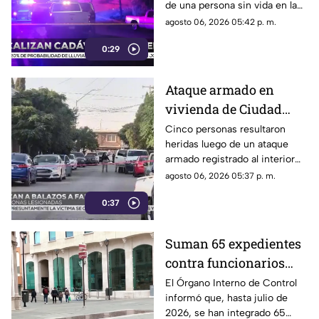
de una persona sin vida en la
vía pública.
agosto 06, 2026 05:42 p. m.
0:29
Ataque armado en
vivienda de Ciudad
Juárez deja cinco
Cinco personas resultaron
heridas luego de un ataque
personas heridas |
armado registrado al interior
VIDEO
de un domicilio en el
agosto 06, 2026 05:37 p. m.
fraccionamiento El
0:37
Campanario.
Suman 65 expedientes
contra funcionarios
municipales de
El Órgano Interno de Control
informó que, hasta julio de
Chihuahua | VIDEO
2026, se han integrado 65