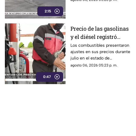
2:15
Precio de las gasolinas
y el diésel registró
variaciones en
Los combustibles presentaron
ajustes en sus precios durante
Chihuahua durante
julio en el estado de
julio | VIDEO
Chihuahua.
agosto 06, 2026 05:23 p. m.
0:47