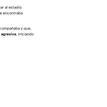
r al estadio.
se encontraba
 acompañaba y que,
 agresiva
, iniciando