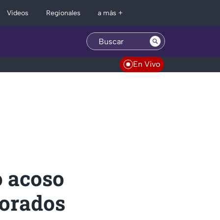
Regionales
Videos
a más +
En Vivo
o acoso
Dorados