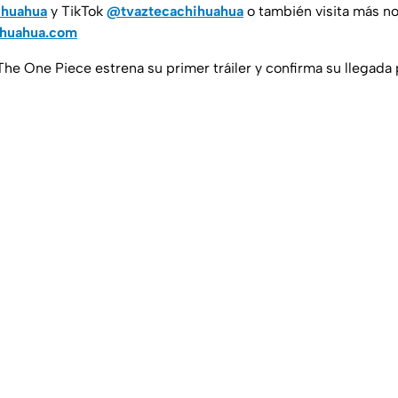
ihuahua
y TikTok
@tvaztecachihuahua
o también visita más no
ihuahua.com
 The One Piece estrena su primer tráiler y confirma su llegada