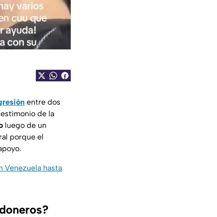
gresión
entre dos
testimonio de la
o
luego de un
iral porque el
apoyo.
en Venezuela hasta
odoneros?