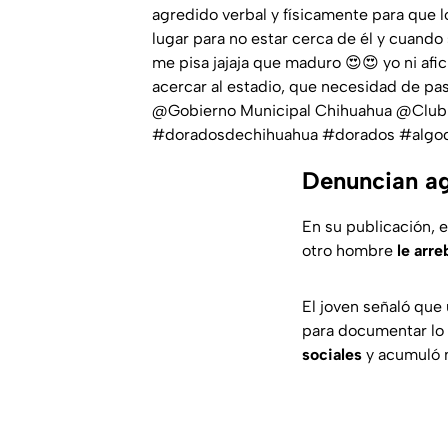
agredido verbal y físicamente para que 
lugar para no estar cerca de él y cuando 
me pisa jajaja que maduro 😍😍 yo ni afi
acercar al estadio, que necesidad de 
@Gobierno Municipal Chihuahua @Club
#doradosdechihuahua
#dorados
#algo
Denuncian agr
En su publicación, e
otro hombre
le arre
El joven señaló que
para documentar lo
sociales
y acumuló 