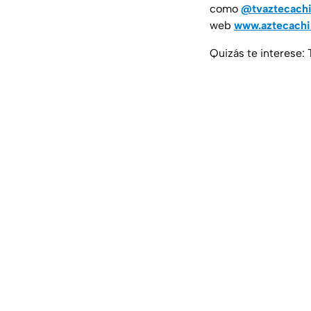
como
@tvaztecach
web
www.aztecach
Quizás te interese: