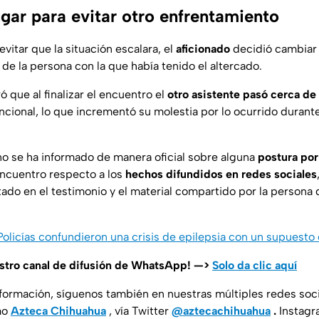
gar para evitar otro enfrentamiento
evitar que la situación escalara, el
aficionado
decidió cambiar 
de la persona con la que había tenido el altercado.
 que al finalizar el encuentro el
otro asistente pasó cerca de
ncional, lo que incrementó su molestia por lo ocurrido durant
o se ha informado de manera oficial sobre alguna
postura por
ncuentro respecto a los
hechos difundidos en redes sociales
ado en el testimonio y el material compartido por la persona 
 Policías confundieron una crisis de epilepsia con un supuest
estro canal de difusión de WhatsApp! —>
Solo da clic aquí
nformación, síguenos también en nuestras múltiples redes soc
mo
Azteca Chihuahua
, vía Twitter
@aztecachihuahua
.
Instagr