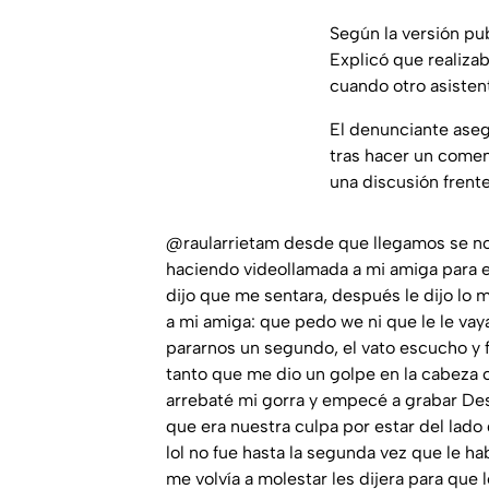
Según la versión pu
Explicó que realiza
cuando otro asiste
El denunciante aseg
tras hacer un coment
una discusión frente
@raularrietam
desde que llegamos se not
haciendo videollamada a mi amiga para
dijo que me sentara, después le dijo lo 
a mi amiga: que pedo we ni que le le vaya
pararnos un segundo, el vato escucho y
tanto que me dio un golpe en la cabeza c
arrebaté mi gorra y empecé a grabar De
que era nuestra culpa por estar del lado d
lol no fue hasta la segunda vez que le h
me volvía a molestar les dijera para que 