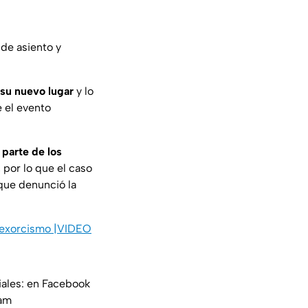
de asiento y
 su nuevo lugar
y lo
e el evento
 parte de los
, por lo que el caso
que denunció la
o exorcismo |VIDEO
iales: en Facebook
am