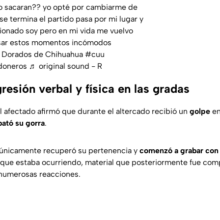
lo sacaran?? yo opté por cambiarme de
se termina el partido pasa por mi lugar y
cionado soy pero en mi vida me vuelvo
pasar estos momentos incómodos
 Dorados de Chihuahua
#cuu
doneros
♬ original sound - R
esión verbal y física en las gradas
l afectado afirmó que durante el altercado recibió un
golpe
en
bató su gorra
.
 únicamente recuperó su pertenencia y
comenzó a grabar con 
 que estaba ocurriendo, material que posteriormente fue com
numerosas reacciones.