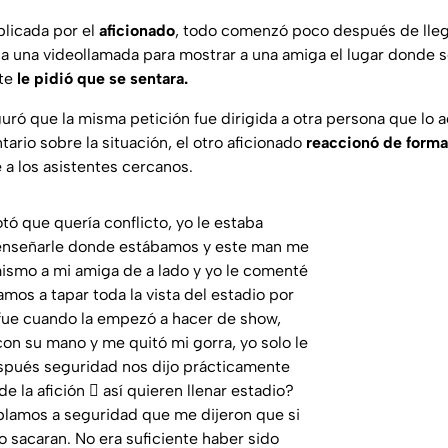
blicada por el
aficionado
, todo comenzó poco después de llega
ba una videollamada para mostrar a una amiga el lugar donde 
nte
le pidió que se sentara.
uró que la misma petición fue dirigida a otra persona que lo
ario sobre la situación, el otro aficionado
reaccionó de forma
 a los asistentes cercanos.
ó que quería conflicto, yo le estaba
 enseñarle donde estábamos y este man me
mismo a mi amiga de a lado y yo le comenté
mos a tapar toda la vista del estadio por
 fue cuando la empezó a hacer de show,
on su mano y me quitó mi gorra, yo solo le
spués seguridad nos dijo prácticamente
e la afición 🫪 así quieren llenar estadio?
ablamos a seguridad que me dijeron que si
lo sacaran. No era suficiente haber sido