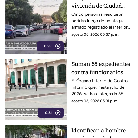
vivienda de Ciudad
Juárez deja cinco
Cinco personas resultaron
heridas luego de un ataque
personas heridas |
armado registrado al interior
VIDEO
de un domicilio en el
agosto 06, 2026 05:37 p. m.
fraccionamiento El
0:37
Campanario.
Suman 65 expedientes
contra funcionarios
municipales de
El Órgano Interno de Control
informó que, hasta julio de
Chihuahua | VIDEO
2026, se han integrado 65
expedientes por presuntas
agosto 06, 2026 05:31 p. m.
irregularidades administrativas.
0:31
Identifican a hombre