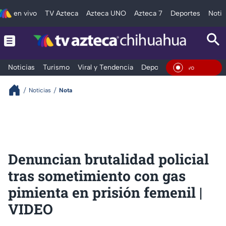
en vivo
TV Azteca
Azteca UNO
Azteca 7
Deportes
Notic
Noticias
Turismo
Viral y Tendencia
Deportes
Espectáculos
En Viv
Noticias
Nota
Denuncian brutalidad policial
tras sometimiento con gas
pimienta en prisión femenil |
VIDEO