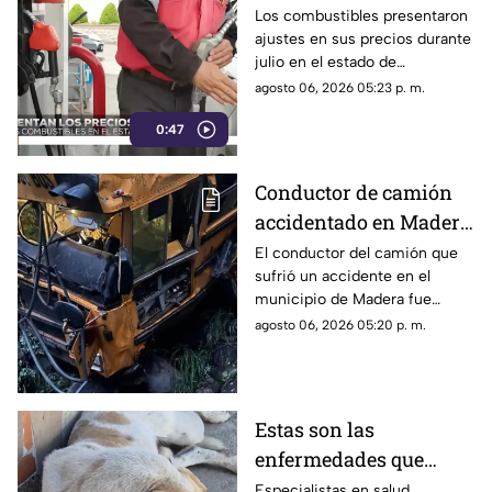
variaciones en
Los combustibles presentaron
ajustes en sus precios durante
Chihuahua durante
julio en el estado de
julio | VIDEO
Chihuahua.
agosto 06, 2026 05:23 p. m.
0:47
Conductor de camión
accidentado en Madera
obtiene libertad bajo
El conductor del camión que
sufrió un accidente en el
reservas; Fiscalía
municipio de Madera fue
continúa investigación
puesto en libertad bajo
agosto 06, 2026 05:20 p. m.
reservas tras recibir el alta
médica.
Estas son las
enfermedades que
pueden ser
Especialistas en salud