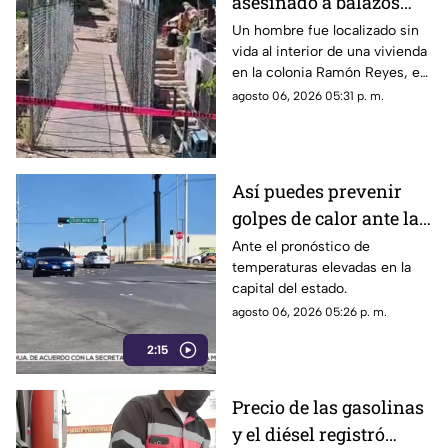
asesinado a balazos
dentro de una vivienda
Un hombre fue localizado sin
vida al interior de una vivienda
en la colonia Ramón
en la colonia Ramón Reyes, en
Reyes
la ciudad de Chihuahua, luego
agosto 06, 2026 05:31 p. m.
de recibir varios impactos de
arma de fuego.
Así puedes prevenir
golpes de calor ante las
altas temperaturas en
Ante el pronóstico de
temperaturas elevadas en la
Chihuahua
capital del estado.
agosto 06, 2026 05:26 p. m.
2:15
Precio de las gasolinas
y el diésel registró