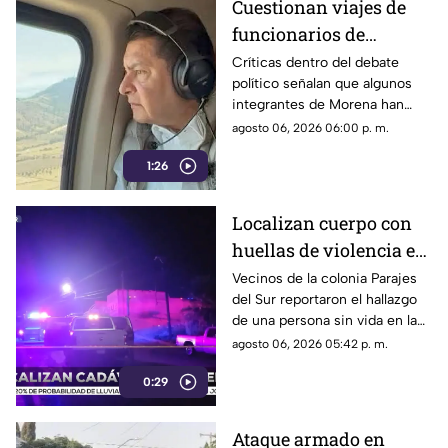
Cuestionan viajes de
funcionarios de
Morena por presuntos
Críticas dentro del debate
político señalan que algunos
gastos alejados de la
integrantes de Morena han
austeridad
sido señalados por realizar
agosto 06, 2026 06:00 p. m.
viajes y utilizar servicios
1:26
considerados de lujo.
Localizan cuerpo con
huellas de violencia en
calles de Parajes del
Vecinos de la colonia Parajes
del Sur reportaron el hallazgo
Sur | VIDEO
de una persona sin vida en la
vía pública.
agosto 06, 2026 05:42 p. m.
0:29
Ataque armado en