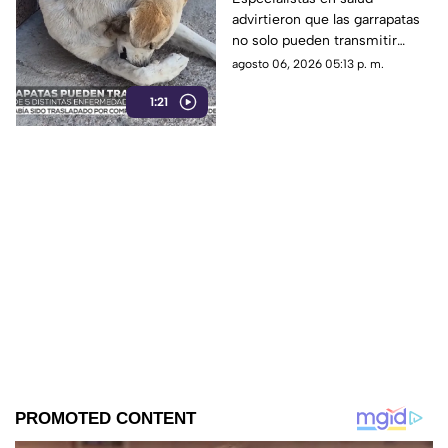
advirtieron que las garrapatas
transmitidas por
no solo pueden transmitir
garrapatas; emiten
rickettsiosis.
agosto 06, 2026 05:13 p. m.
recomendaciones
1:21