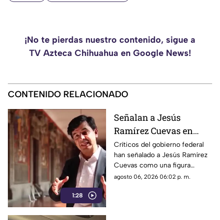
¡No te pierdas nuestro contenido, sigue a
TV Azteca Chihuahua en Google News!
CONTENIDO RELACIONADO
Señalan a Jesús
Ramírez Cuevas en
debate sobre regulación
Críticos del gobierno federal
han señalado a Jesús Ramírez
y libertad de expresión
Cuevas como una figura
relevante dentro de la
agosto 06, 2026 06:02 p. m.
estrategia de comunicación
1:28
oficial.