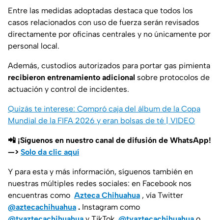
Entre las medidas adoptadas destaca que todos los
casos relacionados con uso de fuerza serán revisados
directamente por oficinas centrales y no únicamente por
personal local.
Además, custodios autorizados para portar gas pimienta
recibieron entrenamiento adicional
sobre protocolos de
actuación y control de incidentes.
Quizás te interese: Compró caja del álbum de la Copa
Mundial de la FIFA 2026 y eran bolsas de té | VIDEO
📲 ¡Síguenos en nuestro canal de difusión de WhatsApp!
—>
Solo da clic aquí
Y para esta y más información, síguenos también en
nuestras múltiples redes sociales: en Facebook nos
encuentras como
Azteca Chihuahua
, vía Twitter
@aztecachihuahua
.
Instagram como
@tvaztecachihuahua
y TikTok
@tvaztecachihuahua
o