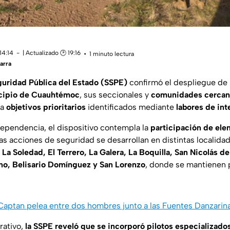
14:14
| Actualizado 🕑 19:16
1 minuto lectura
arra
guridad Pública del Estado (SSPE)
confirmó el despliegue de
ipio de Cuauhtémoc
, sus seccionales y
comunidades cercan
 a
objetivos prioritarios
identificados mediante
labores de int
ependencia, el dispositivo contempla la
participación de ele
Las acciones de seguridad se desarrollan en distintas localida
La Soledad, El Terrero, La Galera, La Boquilla, San Nicolás de
no, Belisario Domínguez y San Lorenzo
, donde se mantienen p
 Captan pelea entre dos hombres junto a las Fuentes Danzarin
rativo,
la SSPE reveló que se incorporó pilotos especializado