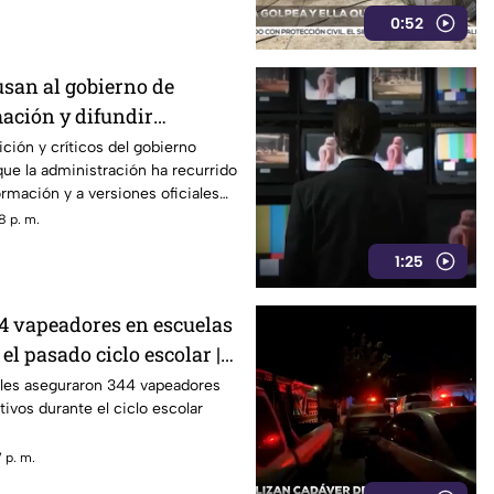
0:52
usan al gobierno de
mación y difundir
iales cuestionadas
ición y críticos del gobierno
que la administración ha recurrido
ormación y a versiones oficiales
8 p. m.
1:25
 vapeadores en escuelas
l pasado ciclo escolar |
ales aseguraron 344 vapeadores
tivos durante el ciclo escolar
 p. m.