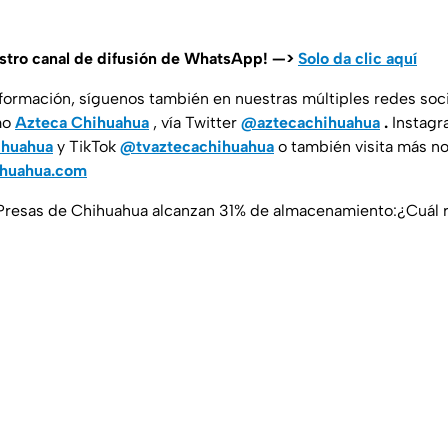
estro canal de difusión de WhatsApp! —>
Solo da clic aquí
nformación, síguenos también en nuestras múltiples redes soc
mo
Azteca Chihuahua
, vía Twitter
@aztecachihuahua
.
Instagr
ihuahua
y TikTok
@tvaztecachihuahua
o también visita más no
ihuahua.com
 Presas de Chihuahua alcanzan 31% de almacenamiento:¿Cuál r