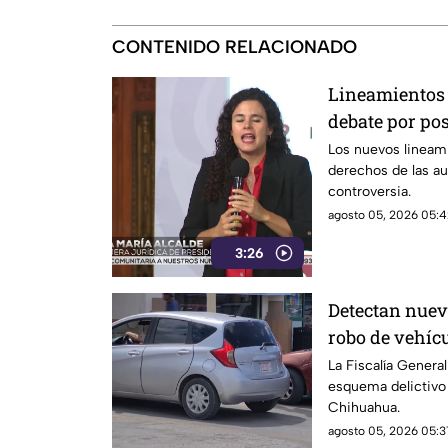
CONTENIDO RELACIONADO
Lineamientos 
debate por po
según críticas
Los nuevos lineam
derechos de las a
controversia.
agosto 05, 2026 05:4
3:26
Detectan nue
robo de vehíc
VIDEO
La Fiscalía Genera
esquema delictivo
Chihuahua.
agosto 05, 2026 05:3