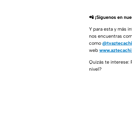
📲 ¡Síguenos en nu
Y para esta y más i
nos encuentras co
como
@tvaztecach
web
www.aztecach
Quizás te interese:
nivel?