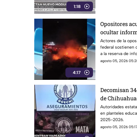
1:18
Opositores ac
ocultar infor
versiones ofic
Actores de la opos
federal sostienen 
a la reserva de inf
controvertidas.
agosto 05, 2026 05:2
4:17
Decomisan 344
de Chihuahua e
VIDEO
Autoridades estat
en planteles educa
2025-2026.
agosto 05, 2026 05:17