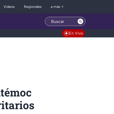
Regionales
Videos
a más +
En Vivo
htémoc
itarios