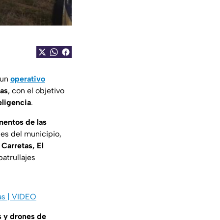
 un
operativo
as
, con el objetivo
eligencia
.
mentos de las
des del municipio,
 Carretas, El
atrullajes
as | VIDEO
s y drones de